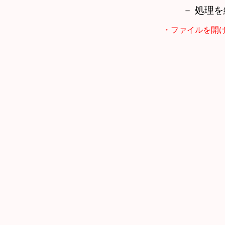
－ 処理
・ファイルを開けません >