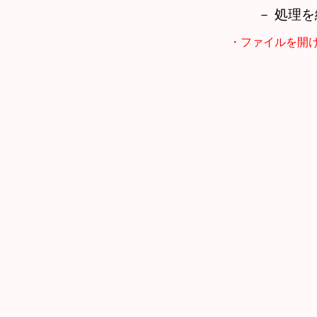
－ 処理
・ファイルを開けません >