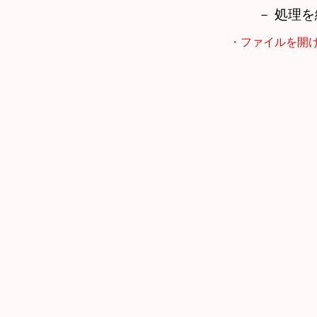
－ 処理
・ファイルを開けません >