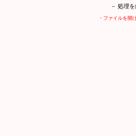
－ 処理
・ファイルを開けません >