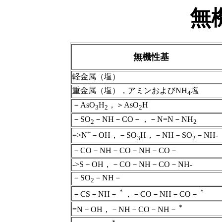
無
無機性基
軽金属（塩）
重金属（塩），アミンおよびNH
塩
4
－AsO
H
，＞AsO
H
3
2
2
－SO
－NH－CO－，－N=N－NH
2
2
+
=>N
－OH，－SO
H，－NH－SO
－NH-
3
2
－CO－NH－CO－NH－CO－
->S－OH，－CO－NH－CO－NH-
－SO
－NH－
2
＊
＊
－CS－NH－
，－CO－NH－CO－
＊
=N－OH，－NH－CO－NH－