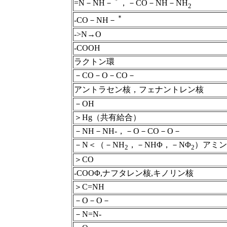
＊
=N－NH－
，－CO－NH－NH
2
＊
-CO－NH－
->N→O
-COOH
ラクトン環
－CO－O－CO－
アントラセン核，フェナントレン核
－OH
＞Hg（共有給合）
－NH－NH-，－O－CO－O－
－N＜（－NH
，－NHΦ，－NΦ
）アミン
2
2
＞CO
-COOΦ,ナフタレン核,キノリン核
＞C=NH
－O－O－
－N=N-