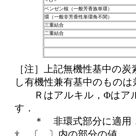
－O－
ベンゼン核（一般芳香族単環）
環（一般非芳香性単環角不関）
三重結合
二重結合
［注］上記無機性基中の炭
し有機性兼有基中のものは
Ｒはアルキル，Φはアル
す．
＊ 非環式部分に適用
† 〔 〕内の部分の値．