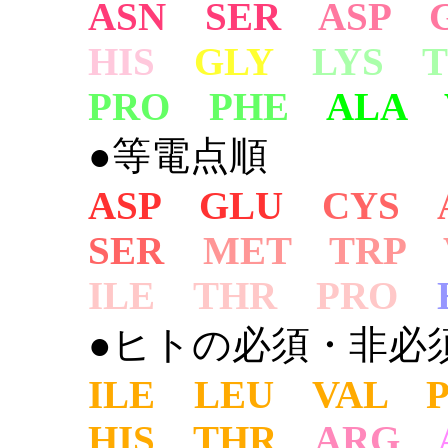
ASN SER
ASP 
HIS
GLY
LYS 
PRO PHE
ALA 
●等電点順
ASP GLU
CYS 
SER
MET TRP 
ILE THR PRO
●ヒトの必須・非必
ILE LEU VAL 
HIS THR
ARG