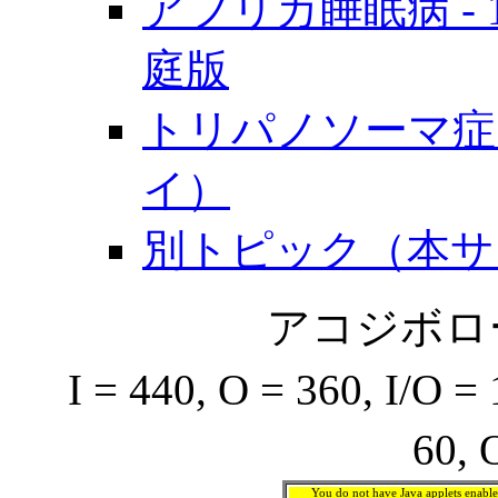
アフリカ睡眠病 - 
庭版
トリパノソーマ症
イ）
別トピック（本サ
アコジボロール
I = 440, O = 360, 
60,
You do not have Java applets enable