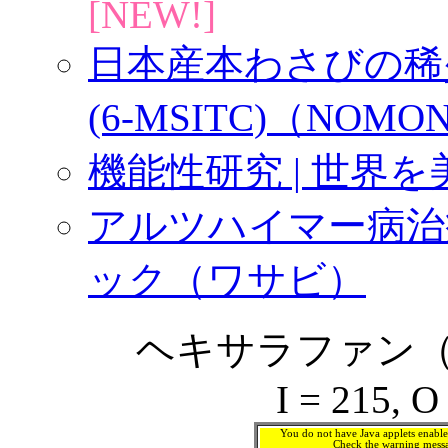
[NEW!]
日本産本わさびの稀
(6‐MSITC)（NOMON 
機能性研究 | 世界
アルツハイマー病治
ック（ワサビ）
ヘキサラファン（hex
I = 215, O
You do not have Java applets enable
Check the warning messa