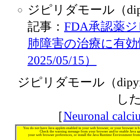
ジピリダモール（dipy
記事：
FDA承認薬
肺障害の治療に有効性（C
2025/05/15）
ジピリダモール（dipy
した
［
Neuronal calci
You do not have Java applets enabled in your web browser, or your browser is bl
Check the warning message from your browser and/or enable Java app
your web browser preferences, or install the Java Runtime Environment fro