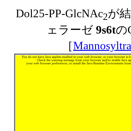
Dol25-PP-GlcNAc
が
2
ェラーゼ
9s6t
のC
［
Mannosyltra
You do not have Java applets enabled in your web browser, or your browser is bl
Check the warning message from your browser and/or enable Java app
your web browser preferences, or install the Java Runtime Environment fro