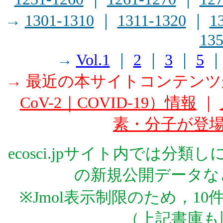
→
1301-1310
｜
1311-1320
｜
1
135
→
Vol.1
｜
2
｜
3
｜
5
→ 最近の本サイトコンテン
CoV-2｜COVID-19）情報
｜
素・分子が登
ecosci.jpサイト内では分
の新規公開データな
※Jmol表示制限のため，1
（上記書庫も