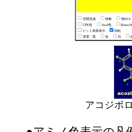
空間充填
球棒
球60
CPK色
Jmol色
Rasmo
ドット表面表示
回転
背景・黒
灰
白
アコジボロール
●アミノ色表示の凡