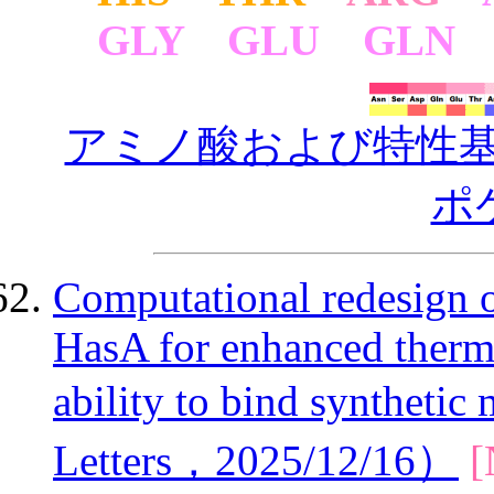
GLY GLU GLN 
アミノ酸および特性
ポ
Computational redesign o
HasA for enhanced thermos
ability to bind syntheti
Letters，2025/12/16）
[