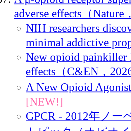
adverse effects（Natur
NIH researchers discov
minimal addictive p
New opioid painkiller 
effects（C&EN，202
A New Opioid Agoni
[NEW!]
GPCR - 2012