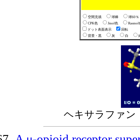
空間充填
球棒
球60
CPK色
Jmol色
Rasmo
ドット表面表示
回転
背景・黒
灰
白
ヘキサラファン（hex
A μ-opioid receptor supe