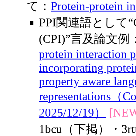
て：
Protein-protein i
PPI関連語として“Compo
(CPI)”言及論文例
protein interaction 
incorporating prote
property aware lan
representations（C
2025/12/19）
[NEW
1bcu（下掲）・3rt