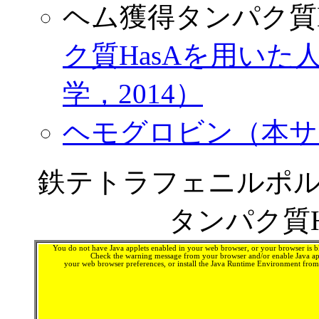
ヘム獲得タンパク質H
ク質HasAを用い
学，2014）
ヘモグロビン（本サ
鉄テトラフェニルポ
タンパク質H
You do not have Java applets enabled in your web browser, or your browser is bl
Check the warning message from your browser and/or enable Java app
your web browser preferences, or install the Java Runtime Environment fro