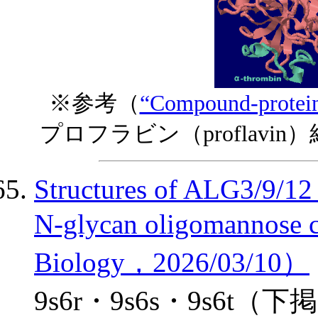
※参考（
“Compound-protei
プロフラビン（proflavin）
Structures of ALG3/9/12 
N-glycan oligomannose 
Biology，2026/03/10）
9s6r・9s6s・9s6t（下