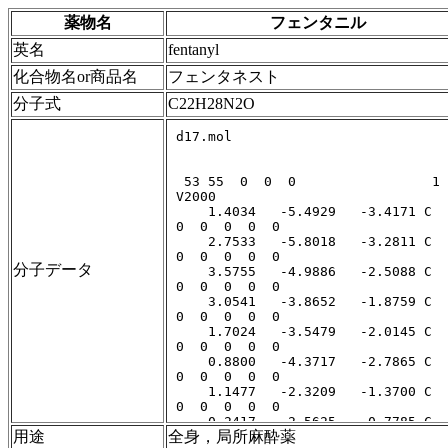
薬物名
フェンタニル
英名
fentanyl
化合物名or商品名
フェンタネスト
分子式
C22H28N2O
分子データ
用途
全身，局所麻酔薬