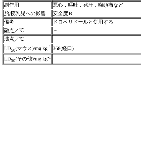
副作用
悪心，嘔吐，発汗，喉頭痛など
胎,授乳児への影響
安全度Ｂ
備考
ドロペリドールと併用する
融点／℃
－
沸点／℃
－
-1
368(経口)
LD
(マウス)/mg kg
50
-1
－
LD
(その他)/mg kg
50