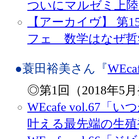
ついにマルゼミ上陸
【アーカイヴ】 第1
フェ 数学はなぜ哲
●蓑田裕美さん『
WEca
◎第1回（2018年
WEcafe vol.
叶える最先端の生殖