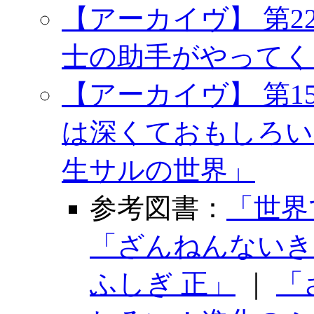
【アーカイヴ】 第2
士の助手がやってく
【アーカイヴ】 第1
は深くておもしろい
生サルの世界」
参考図書：
「世界
「ざんねんないき
ふしぎ 正」
｜
「