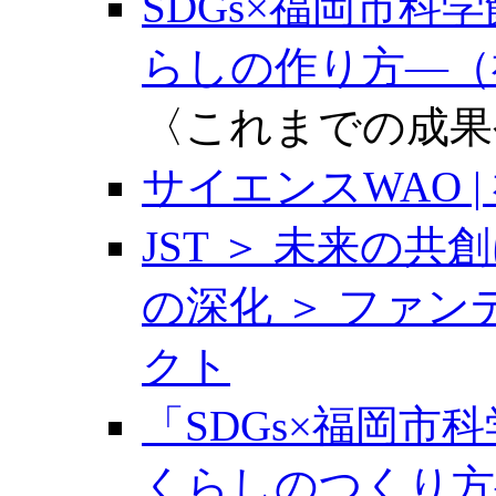
SDGs×福岡市
らしの作り方―（福岡
〈これまでの成果
サイエンスWAO 
JST ＞ 未来の
の深化 ＞ ファン
クト
「SDGs×福岡
くらしのつくり方