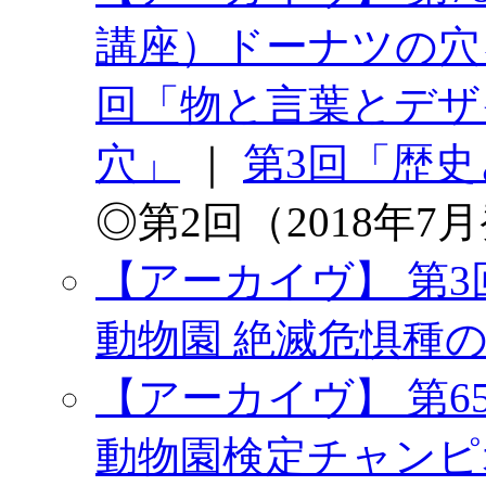
講座）ドーナツの穴
回「物と言葉とデザ
穴」
｜
第3回「歴史
◎第2回（2018年7
【アーカイヴ】 第
動物園 絶滅危惧種
【アーカイヴ】 第6
動物園検定チャンピ