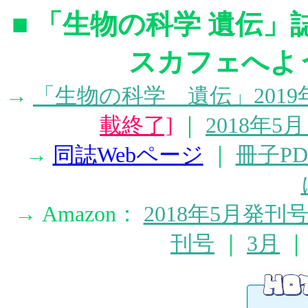
■ 「生物の科学 遺伝」誌 
スカフェへよ
→
「生物の科学 遺伝」2019
載終了]
｜
2018年5
→
同誌Webページ
｜
冊子P
→ Amazon：
2018年5月発刊
刊号
｜
3月