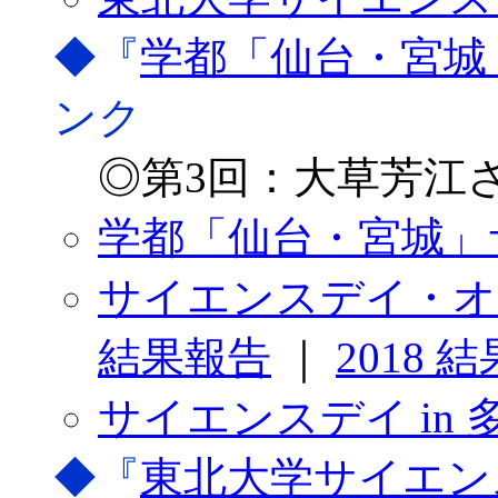
◆『
学都「仙台・宮城
ンク
◎第3回：大草芳江さ
学都「仙台・宮城」
サイエンスデイ・オブ
結果報告
｜
2018 
サイエンスデイ in 
◆『
東北大学サイエン