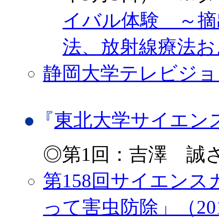
イバル体験 ～摘
法、放射線療法およ
静岡大学テレビジョ
●『
東北大学サイエン
◎第1回：吉澤 誠さ
第158回サイエン
って害虫防除」（201