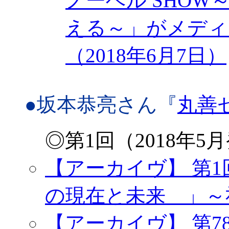
ノーベル SHOW
える～」がメディ
（2018年6月7日）
●坂本恭亮さん『
丸善
◎第1回（2018年5
【アーカイヴ】 第
の現在と未来 」～
【アーカイヴ】 第7