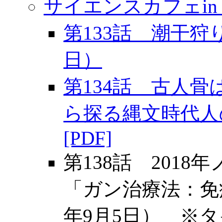
サイエンスカフェin
第133話 潮干狩り
日）
第134話 古人
ら探る縄文時代人の
[PDF]
第138話 201
「ガン治療法：免
年9月5日） ※