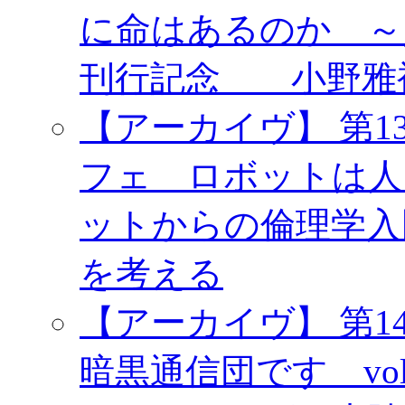
に命はあるのか ～
刊行記念 小野雅
【アーカイヴ】 第1
フェ ロボットは人
ットからの倫理学入
を考える
【アーカイヴ】 第1
暗黒通信団です vo