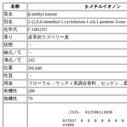
名称
β-メチルイオノン
英名
β-methyl ionone
別名
1-(2,6,6-trimethyl-1-cyclohexen-1-yl)-1-pentene-3-one
化学式
C14H22O
香り
皮革的ラズベリー臭
状態
－
融点／℃
－
沸点／℃
242
比重
※0.940
性質
－
用途
フローラル，ウッディ系調合香料，セッケン，
有機性
280
無機性
79