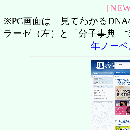
[NEW
※PC画面は「見てわかるDN
ラーゼ（左）と「分子事典」で表
年ノーベ