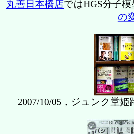
丸善日本橋店
ではHGS分子
の
2007/10/05，ジュン