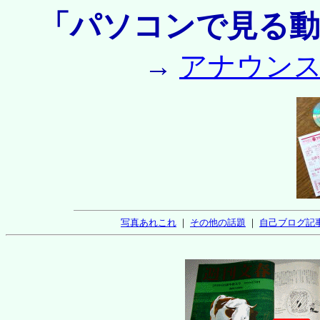
「パソコンで見る動
→
アナウン
写真あれこれ
｜
その他の話題
｜
自己ブログ記