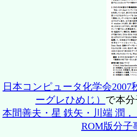
日本コンピュータ化学会2007秋季
ーグレひめじ）
で本分
本間善夫・星 鉄矢・川端 潤，
ROM版分子事