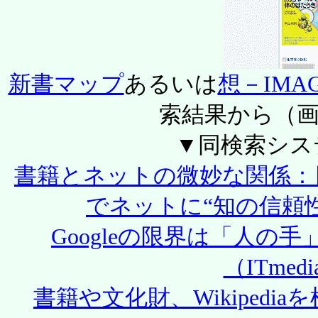
新書マップ
あるいは
想－IMAGI
索結果から（画像は
▼同検索シス
書籍とネットの微妙な関係：
でネットに“知の信頼性”を（
Googleの限界は「人の
（ITmedi
書籍や文化財、Wikipedia