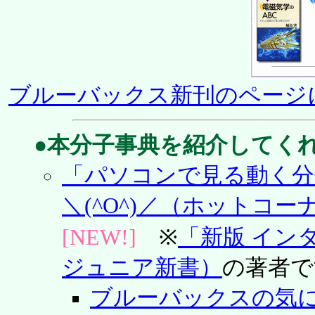
ブルーバックス新刊のページに新
●本分子事典を紹介してく
「パソコンで見る動く分
＼(^O^)／（ホットコーナー
[NEW!]
※
「新版 イン
ジュニア新書）
の著者で
ブルーバックスの気に