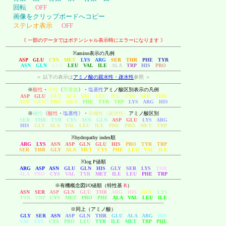
回転
OFF
画像をクリップボードへコピー
ステレオ表示
OFF
《 一部のデータではポテンシャル表示時にエラーになります 》
※amino表示の凡例
ASP GLU
CYS MET
LYS ARG
SER THR
PHE TYR
ASN GLN
GLY
LEU VAL ILE
ALA
TRP
HIS
PRO
＝ 以下の表示は
アミノ酸の親水性・疎水性
参照 ＝
※
酸性
・
中性
〈
芳香族
〉・
塩基性
アミノ酸区別表示の凡例
ASP GLU
GLY ALA VAL LEU ILE CYS SER THR
ASN GLN PRO MET
PHE TYR TRP
LYS ARG HIS
※
極性
〈
酸性
・
塩基性
〉・
非極性（疎水性）
アミノ酸区別
SER THR TYR CYS ASN GLN
ASP GLU
LYS ARG
HIS
GLY ALA VAL LEU ILE PHE PRO MET TRP
※hydropathy index順
ARG LYS
ASN ASP GLN GLU HIS
PRO TYR TRP
SER THR GLY
ALA MET CYS PHE
LEU VAL ILE
※log P値順
ARG ASP ASN
GLU GLN HIS
GLY SER LYS
THR
ALA PRO
CYS VAL TYR
MET ILE LEU
PHE TRP
※有機概念図I/O値順（特性基
R
）
ASN SER
ASP GLN
GLU THR
ARG HIS
GLY
LYS
TYR TRP
CYS MET
PRO PHE
ALA VAL LEU ILE
※同上（アミノ酸）
GLY SER ASN
ASP GLN THR
GLU ALA ARG
HIS
VAL LYS
CYS PRO LEU
TYR ILE MET
TRP PHE