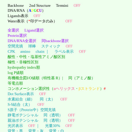
Backbone
2nd Structure
Termini
OFF
DNA/RNA（
A
T
G
C
U
）
Ligands表示
OFF
Water表示（
*
印データのみ）
OFF
全選択
Ligand選択
Protein選択
DNA/RNA全選択
同backbone選択
空間充填
球棒
スティック
OFF
CPK
amino
chain ｜
ラベル表示
OFF
酸性・中性・塩基性アミノ酸区別
極性・非極性区別
hydropathy index順
log P値順
有機概念図I/O値順（特性基 R）|
同（アミノ酸）
等電点順
コンホメーション選択性（
αヘリックス
・
βストランド
）
#
Dot Surface表示
OFF
水素結合（細）
同（太）
OFF
S-S結合（太）
OFF
S原子（Protein中）空間充填
静電ポテンシャル
同（透明）
OFF
親油ポテンシャル
同（透明）
OFF
光沢表示
OFF
｜
光量30%
OFF
背景・黒
背景・灰
背景・白