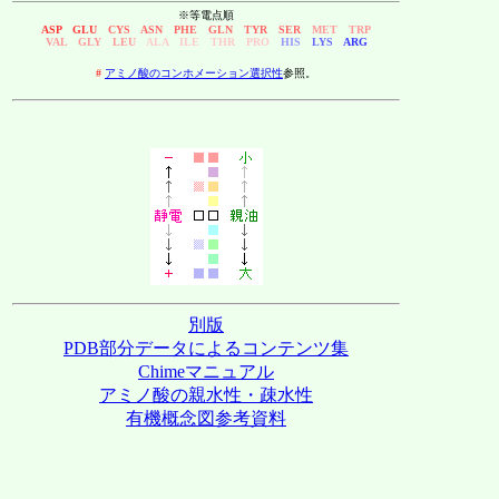
※等電点順
ASP GLU
CYS ASN PHE GLN TYR SER
MET TRP
VAL GLY LEU
ALA ILE THR PRO
HIS
LYS
ARG
#
アミノ酸のコンホメーション選択性
参照。
別版
PDB部分データによるコンテンツ集
Chimeマニュアル
アミノ酸の親水性・疎水性
有機概念図参考資料