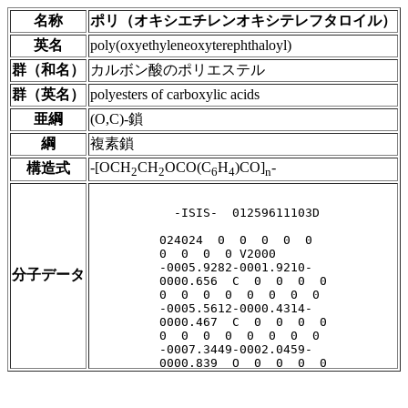
名称
ポリ（オキシエチレンオキシテレフタロイル）
英名
poly(oxyethyleneoxyterephthaloyl)
群（和名）
カルボン酸のポリエステル
群（英名）
polyesters of carboxylic acids
亜綱
(O,C)-鎖
綱
複素鎖
-[OCH
CH
OCO(C
H
)CO]
-
構造式
2
2
6
4
n
分子データ