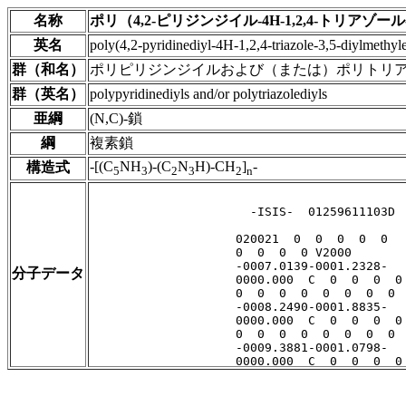
名称
ポリ（4,2-ピリジンジイル-4H-1,2,4-トリアゾー
英名
poly(4,2-pyridinediyl-4H-1,2,4-triazole-3,5-diylmethyl
群（和名）
ポリピリジンジイルおよび（または）ポリトリ
群（英名）
polypyridinediyls and/or polytriazolediyls
亜綱
(N,C)-鎖
綱
複素鎖
-[(C
NH
)-(C
N
H)-CH
]
-
構造式
5
3
2
3
2
n
分子データ