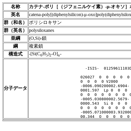
名称
カテナ-ポリ［（ジフェニルケイ素）-μ-オキソ
英名
catena-poly[(diphenylsilicon)-μ-oxo]poly(diphenylsilo
群（和名）
ポリシロキサン
群（英名）
polysiloxanes
亜綱
(O,Si)-鎖
綱
複素鎖
-[Si(C
H
)
-O]
-
構造式
6
5
2
n
分子データ