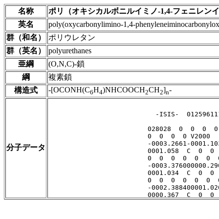
名称
ポリ（オキシカルボニルイミノ-1,4-フェニレ
英名
poly(oxycarbonylimino-1,4-phenyleneiminocarbonylox
群（和名）
ポリウレタン
群（英名）
polyurethanes
亜綱
(O,N,C)-鎖
綱
複素鎖
-[OCONH(C
H
)NHCOOCH
CH
]
-
構造式
6
4
2
2
n
分子データ