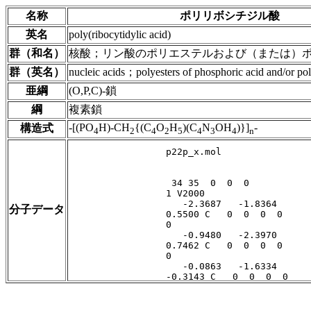
名称
ポリリボシチジル酸
英名
poly(ribocytidylic acid)
群（和名）
核酸；リン酸のポリエステルおよび（または）
群（英名）
nucleic acids；polyesters of phosphoric acid and/or pol
亜綱
(O,P,C)-鎖
綱
複素鎖
-[(PO
H)-CH
{(C
O
H
)(C
N
OH
)}]
-
構造式
4
2
4
2
5
4
3
4
n
分子データ