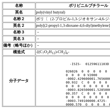
名称
ポリビニルブチラール
英名
poly(vinyl butyral)
名称２
ポリ〔（2-プロピル-1,3-ジオキサン-4,6
英名２
poly[(2-propyl-1,3-dioxane-4,6-diyl)methylene]
名称３
－
英名３
－
備考（略号ほか）
－
-[(C
O
H
)-CH
]
-
構造式
7
2
12
2
n
分子データ