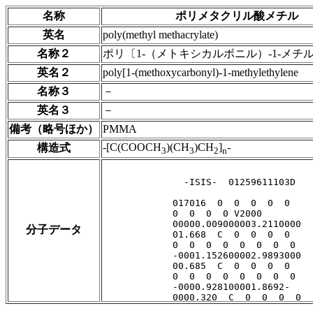
名称
ポリメタクリル酸メチル
英名
poly(methyl methacrylate)
名称２
ポリ〔1-（メトキシカルボニル）-1-メチ
英名２
poly[1-(methoxycarbonyl)-1-methylethylene
名称３
－
英名３
－
備考（略号ほか）
PMMA
-[C(COOCH
)(CH
)CH
]
-
構造式
3
3
2
n
分子データ