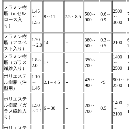
メラミン樹
1.45
2500
脂（α-セル
500～
0.6～
～
8～11
7.5～8.5
～
ロース入
900
0.9
1.55
3000
り）
メラミン樹
1.70
380～
0.3～
脂（アスベ
14
－
2100
～2.0
500
0.5
スト入り）
メラミン樹
1400
1.8～
350～
脂（ガラス
17
－
～
2.0
700
2500
繊維入り）
ポリエステ
1.10
420～
900～
ル樹脂（注
～
2.1～4.5
－
<5
900
2500
1.46
型用）
ポリエステ
1400
ル樹脂（ガ
1.50
200～
6～30
－
0.5
～
～2.1
ラス繊維入
700
2100
り）
ポリエステ