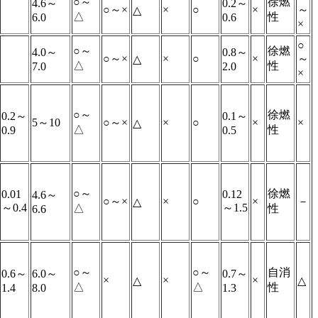
○～
徐燃
4.6～
0.2～
○～×
×
○
×
～
△
△
性
6.0
0.6
×
○
○～
徐燃
4.0～
0.8～
○～×
×
○
×
～
△
△
性
7.0
2.0
×
○～
徐燃
0.2～
0.1～
5～10
○～×
×
○
×
×
△
△
性
0.9
0.5
○～
徐燃
0.01
0.12
4.6～
○～×
×
○
×
－
△
～0.4
～1.5
△
性
6.6
○～
○～
自消
0.6～
6.0～
0.7～
×
×
×
△
△
△
△
性
1.4
8.0
1.3