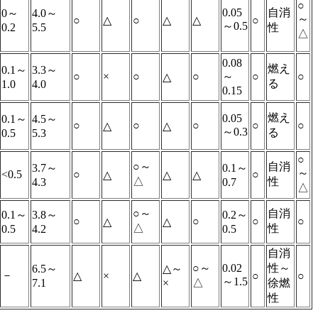
○
0.05
自消
0～
4.0～
～
○
△
○
△
△
○
～0.5
0.2
5.5
性
△
0.08
燃え
0.1～
3.3～
○
×
○
○
～
○
○
△
る
1.0
4.0
0.15
燃え
0.05
0.1～
4.5～
○
○
○
○
○
△
△
～0.3
る
0.5
5.3
○
○～
自消
3.7～
0.1～
～
<0.5
○
○
△
△
△
△
性
4.3
0.7
△
○～
自消
0.1～
3.8～
0.2～
○
○
○
○
△
△
△
性
0.5
4.2
0.5
自消
○～
0.02
性～
6.5～
△～
－
△
×
△
○
○
～1.5
7.1
×
△
徐燃
性