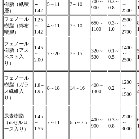
700～
0.3～
樹脂（紙積
～
5～11
7～10
～
900
0.8
1.42
2500
層）
フェノール
1.25
2500
650～
0.3～
樹脂（綿布
～
4～11
7～10
～
1100
1.0
1.42
2700
積層）
フェノール
1.45
1400
樹脂（アス
320～
0.1～
～
7～20
7～15
～
ベスト入
530
0.5
2.00
2500
り）
フェノール
1200
樹脂（ガラ
1.8～
400～
8～18
14～16
0.2
～
ス繊維入
1.95
1300
1500
り）
尿素樹脂
1.45
2500
400～
0.3～
（α-セルロ
～
7～11
6.5～7.5
～
900
0.8
1.55
3000
ース入り）