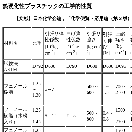
熱硬化性プラスチックの工学的性質
【文献】日本化学会編，「化学便覧・応用編（第３版）」，
引張り弾
曲げ弾
引張り
圧縮
引張
性係数
性係数
強さ
強さ
り伸
材料名
比重
4
4
-
[kg
び
[10
kg
[10
kg
[kg cm
-2
-2
-2
2
[%]
cm
]
cm
]
cm
]
]
試験法
D792
D638
D790
D638
D638
D695
ASTM
1.25
フェノール
500～
1～
700～
～
5～7
樹脂
600
1.5
2100
1.30
フェノール
1.25
1500
500～
0.4～
樹脂（木粉
～
5～12
7～8
～
800
0.8
1.45
2500
入り）
フェノール
1.25
1500