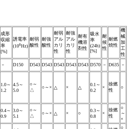
機
耐弱
耐強
成形
吸水
耐有
耐
械
誘電率
耐弱
耐強
アル
アル
耐燃
収縮
率
機溶
候
加
6
酸性
酸性
カリ
カリ
焼性
率
(24h)
(10
Hz)
剤性
性
工
[%]
性
性
[%]
性
－
D150
D543
D543
D543
D543
D543
D570
－
D635
－
○～
徐燃
1.0～
4.5～
0.1～
○～×
×
×
○
△
△
△
性
1.2
5.0
0.2
○
○～
徐燃
0.4～
3.0～
0.3～
○～×
×
○
×
～
△
△
性
0.9
5.1
0.8
×
○