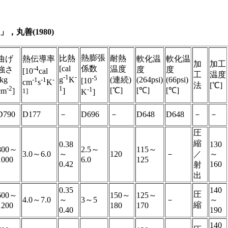
丸善(1980)
熱膨張
比熱
耐熱
曲げ
熱伝導率
軟化温
軟化温
加
加工
[cal
係数
-4
温度
強さ
度
度
[10
cal
工
温度
-1
-
-5
[kg
(連続)
(264psi)
(66psi)
g
K
-1
-1
-
[10
cm
s
K
法
[℃]
-2
1
-1
[℃]
[℃]
[℃]
cm
]
]
1]
K
]
D790
D177
－
D696
－
D648
D648
－
－
圧
縮
0.38
130
800～
2.5～
115～
3.0～6.0
～
120
－
／
～
1000
6.0
125
0.42
160
射
出
0.35
140
圧
600～
150～
125～
4.0～7.0
～
3～5
－
～
縮
1200
180
170
0.40
190
140