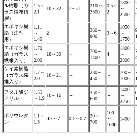
1800
ル樹脂（ガ
1.5～
2100～
0.5～
10～32
7～21
～
ラス織布積
2.1
3500
2
2500
層）
エポキシ樹
1.11
1050
360～
脂（注型
～
2
－
3～6
～
900
1.40
1750
用）
エポキシ樹
1.70
1800
700～
脂（ガラス
～
18～30
－
4
～
1400
2.00
2800
繊維入り）
ケイ素樹脂
1.7～
280～
700～
（ガラス繊
10～21
－
－
2.0
450
1000
維入り）
1400
フタル酸ジ
1.55
350～
10～16
－
－
～
～1.9
アリル
600
2250
100
ポリウレタ
1.1～
20～
0.7～7
0.1～0.7
～
1400
ン
1.5
700
1000