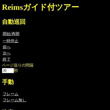
Reimsガイド付ツアー
自動巡回
開始/再開
一時停止
前へ
次へ
終了
ページ送りの間隔
秒
手動
フレーム
フレーム無し