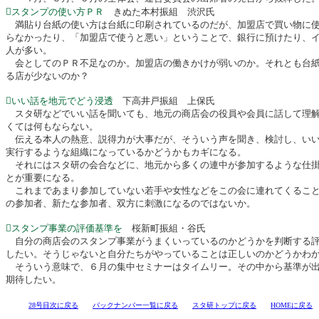
スタンプの使い方ＰＲ
きぬた本村振組 渋沢氏
満貼り台紙の使い方は台紙に印刷されているのだが、加盟店で買い物に使
らなかったり、「加盟店で使うと悪い」ということで、銀行に預けたり、
人が多い。
会としてのＰＲ不足なのか。加盟店の働きかけが弱いのか。それとも台紙
る店が少ないのか？
いい話を地元でどう浸透
下高井戸振組 上保氏
スタ研などでいい話を聞いても、地元の商店会の役員や会員に話して理解
くては何もならない。
伝える本人の熱意、説得力が大事だが、そういう声を聞き、検討し、いい
実行するような組織になっているかどうかもカギになる。
それにはスタ研の会合などに、地元から多くの連中が参加するような仕掛
とが重要になる。
これまであまり参加していない若手や女性などをこの会に連れてくること
の参加者、新たな参加者、双方に刺激になるのではないか。
スタンプ事業の評価基準を
桜新町振組・谷氏
自分の商店会のスタンプ事業がうまくいっているのかどうかを判断する評
したい。そうじゃないと自分たちがやっていることは正しいのかどうかわ
そういう意味で、６月の集中セミナーはタイムリー。その中から基準が出
期待したい。
28号目次に戻る
バックナンバー一覧に戻る
スタ研トップに戻る
HOMEに戻る