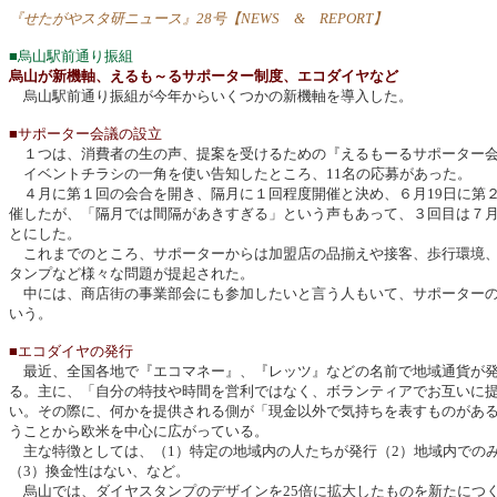
『せたがやスタ研ニュース』28号【NEWS & REPORT】
■烏山駅前通り振組
烏山が新機軸、えるも～るサポーター制度、エコダイヤなど
烏山駅前通り振組が今年からいくつかの新機軸を導入した。
■サポーター会議の設立
１つは、消費者の生の声、提案を受けるための『えるもーるサポーター会
イベントチラシの一角を使い告知したところ、11名の応募があった。
４月に第１回の会合を開き、隔月に１回程度開催と決め、６月19日に第
催したが、「隔月では間隔があきすぎる」という声もあって、３回目は７
とにした。
これまでのところ、サポーターからは加盟店の品揃えや接客、歩行環境、
タンプなど様々な問題が提起された。
中には、商店街の事業部会にも参加したいと言う人もいて、サポーターの
いう。
■エコダイヤの発行
最近、全国各地で『エコマネー』、『レッツ』などの名前で地域通貨が
る。主に、「自分の特技や時間を営利ではなく、ボランティアでお互いに
い。その際に、何かを提供される側が「現金以外で気持ちを表すものがあ
うことから欧米を中心に広がっている。
主な特徴としては、（1）特定の地域内の人たちが発行（2）地域内での
（3）換金性はない、など。
烏山では、ダイヤスタンプのデザインを25倍に拡大したものを新たにつ