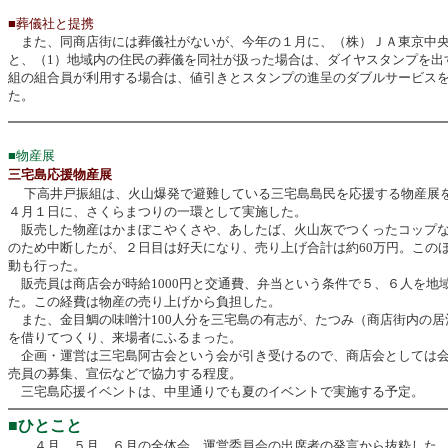
■葬儀社と提携
また、同商店街には葬儀社がないが、今年の１月に、（株）ＪＡ東京中
と、（1）地域内の住民の葬儀を同社が扱った場合は、ダイヤスタンプを出
組の組合員が利用する場合は、値引きとスタンプの進呈のダブルサービス
た。
■物産展
三宅島応援物産展
下高井戸振組は、火山爆発で避難している三宅島島民を応援する物産展を
４月１日に、さくらまつりの一環として実施した。
販売した物産はかまぼこやくさや、あしたば、火山灰でつくったコップな
のため中断したが、２日目は好天になり、売り上げ合計は約60万円。この
動も行った。
販売員は商店会が時給1000円と交通費、弁当という条件で５、６人を地
た。この経費は物産の売り上げから負担した。
また、金目鯛の味噌汁100人分を三宅島の有志が、たつみ（商店街内の居
を借りてつくり、来場者にふるまった。
企画・運営は三宅島阿古会という会が引き受けるので、商店会としては会
売員の募集、宣伝などで協力する程度。
三宅島応援イベントは、中里通りでも夏のイベントで実施する予定。
■ひとこと
４月、５月、６月の全体会、運営委員会の出席者の発言から抜粋した