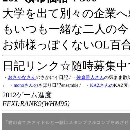
大学を出て別々の企業へ
もいつも一緒な二人の今
お姉様っぽくないOL百
日記リンク☆随時募集中です
・
おさかなさん
のさかにゃ日記
/ ・
佐倉雅人さん
の気まま散
/ ・
monoさんの
さぼり日記ensemble
/ ・
KAZさんの
KAZ兄
2012ゲーム進度
FFXI:RANK9(WHM95)