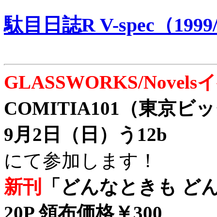
駄目日誌R V-spec（1999/
GLASSWORKS/Nove
COMITIA101（東京
9月2日（日）う12b
にて参加します！
新刊
「どんなときも どん
20P 領布価格￥300