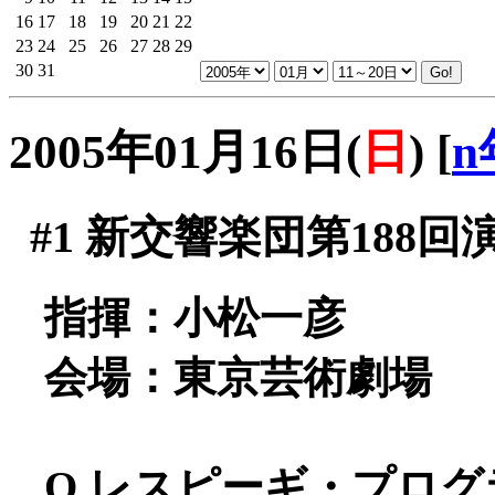
16
17
18
19
20
21
22
23
24
25
26
27
28
29
30
31
2005年01月16日(
日
)
[
n
#1
新交響楽団第188回
指揮：小松一彦
会場：東京芸術劇場
O.レスピーギ・プログ