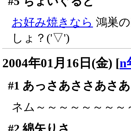
#5
ちょいぐると
お好み焼きなら
鴻巣の
しょ？('▽')
2004年01月16日(金)
[
n
#1
あっさあささあさあ
ネム～～～～～～～～～(
#2
綿矢りさ