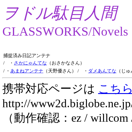
ヲドル駄目人間
GLASSWORKS/Novels
捕捉済み日記アンテナ
/ ・
さかにゃんてな
（おさかなさん）
/ ・
あまねアンテナ
（天野優さん）
/ ・
ダメあんてな
（じゅ
携帯対応ページは
こち
http://www2d.biglobe.ne.jp
（動作確認：ez / willcom 