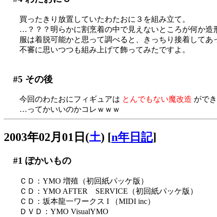
買ったきり放置していたわたおに３を組み立て。
…？？？明らかに割烹着の中で見えないところが何か造
服は着脱可能かと思って調べると、きっちり接着してあ
不審に思いつつも組み上げて飾ってみたですよ。
#5
その後
今回のわたおにフィギュアは
とんでもない魔改造
ができる
…ってかいいのかコレｗｗｗ
2003年02月01日(
土
)
[
n年日記
]
#1
ぽかいもの
ＣＤ：YMO 増殖（初回紙パッケ版）
ＣＤ：YMO AFTER SERVICE（初回紙パッケ版）
ＣＤ：坂本龍一ワークス I （MIDI inc）
ＤＶＤ：YMO VisualYMO