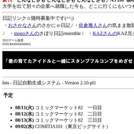
大学を出て別々の企業へ就職した今も、どこに行くにもいつ
日記リンク☆随時募集中です(^^;)
・
おさかなさん
のさかにゃ日記
/ ・
佐倉雅人さん
の気まま散
/ ・
monoさんの
さぼり日記ensemble
/ ・
KAZさんの
KAZ兄
2012ゲーム進度
FFXI:RANK9(WHM95)
hns - 日記自動生成システム - Version 2.10-pl1
予定
08/11(火)
コミックマーケット82 一日目
08/12(水)
コミックマーケット82 二日目
08/13(木)
コミックマーケット82 三日目
09/02(水)
COMITIA101（東京ビッグサイト）