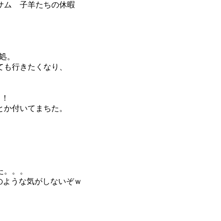
サム 子羊たちの休暇
処。
ても行きたくなり、
！！
とか付いてまちた。
た。。。
ェのような気がしないぞｗ