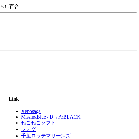
OL百合
Link
Xenosaga
MissingBlue / D→A:BLACK
ねこねこソフト
フォグ
千葉ロッテマリーンズ