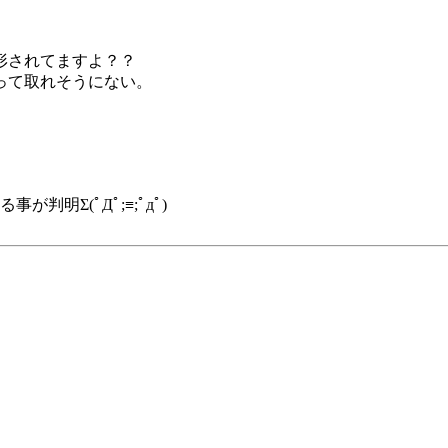
形されてますよ？？
って取れそうにない。
事が判明Σ(ﾟДﾟ;≡;ﾟдﾟ)