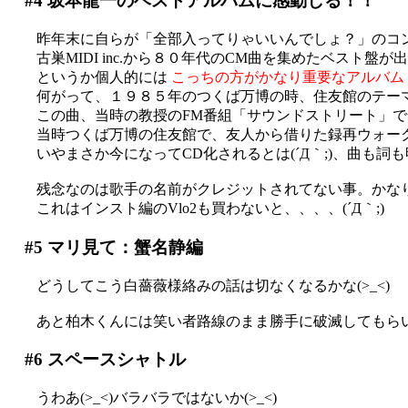
#4
坂本龍一のベストアルバムに感動しる！！
昨年末に自らが「全部入ってりゃいいんでしょ？」のコ
古巣MIDI inc.から８０年代のCM曲を集めたベスト盤が
というか個人的には
こっちの方がかなり重要なアルバム
何がって、１９８５年のつくば万博の時、住友館のテーマ
この曲、当時の教授のFM番組「サウンドストリート」で
当時つくば万博の住友館で、友人から借りた録再ウォー
いやまさか今になってCD化されるとは(´Д｀;)、曲も詞も
残念なのは歌手の名前がクレジットされてない事。かな
これはインスト編のVlo2も買わないと、、、、(´Д｀;)
#5
マリ見て：蟹名静編
どうしてこう白薔薇様絡みの話は切なくなるかな(>_<)
あと柏木くんには笑い者路線のまま勝手に破滅してもら
#6
スペースシャトル
うわあ(>_<)バラバラではないか(>_<)