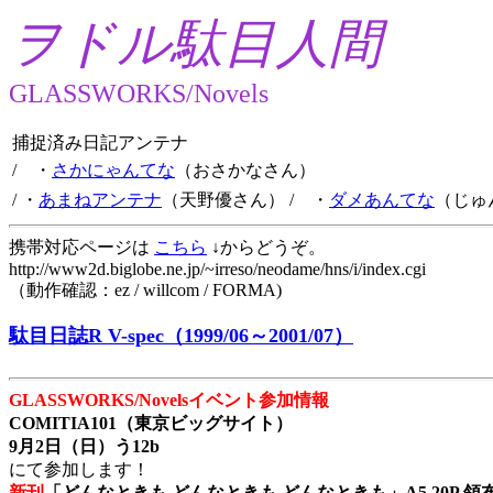
ヲドル駄目人間
GLASSWORKS/Novels
捕捉済み日記アンテナ
/ ・
さかにゃんてな
（おさかなさん）
/ ・
あまねアンテナ
（天野優さん）
/ ・
ダメあんてな
（じゅ
携帯対応ページは
こちら
↓からどうぞ。
http://www2d.biglobe.ne.jp/~irreso/neodame/hns/i/index.cgi
（動作確認：ez / willcom / FORMA)
駄目日誌R V-spec（1999/06～2001/07）
GLASSWORKS/Novelsイベント参加情報
COMITIA101（東京ビッグサイト）
9月2日（日）う12b
にて参加します！
新刊
「どんなときも どんなときも どんなときも」A5 20P 領布