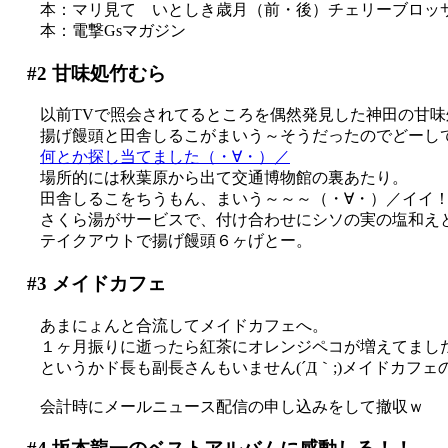
本：マリ見て いとしき歳月（前・後）チェリーブロッ
本：電撃Gsマガジン
#2
甘味処竹むら
以前TVで照会されてるところを偶然発見した神田の甘味
揚げ饅頭と田舎しるこがまいう～そうだったのでどーし
何とか探し当てました（・∀・）／
場所的には秋葉原から出て交通博物館の裏あたり。
田舎しるこをちうもん、まいう～～～（・∀・）／イイ
さくら湯がサービスで、付け合わせにシソの実の塩和え
テイクアウトで揚げ饅頭６ヶげとー。
#3
メイドカフェ
あまにょんと合流してメイドカフェへ。
１ヶ月振りに逝ったら紅茶にオレンジペコが増えてまし
というかド長も副長さんもいません(´Д｀;)メイドカフ
会計時にメールニュース配信の申し込みをして撤収ｗ