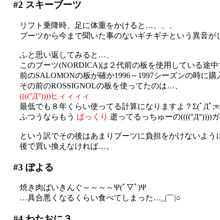
#2
スキーブーツ
リフト乗降時、足に体重をかけると…、、、
ブーツから今まで聞いた事のないギチギチという異音がしている事
ふと思い返してみると…、
このブーツ(NORDICA)は２代前の板を使用している
前のSALOMONの板が確か1996～1997シーズンの時に
その前のROSSIGNOLの板を使ってたのは…、
((((°Д°))))ヒィィィィ
最低でも８年くらい使ってる計算になりますよ？Σ(ﾟДﾟ;≡;ﾟ
ふつうならもう
ぱっくり
逝ってるっちゅーの((((°Д°))
という訳でその後はあまりブーツに負担をかけないよう
後で買い換えなければ…。
#3
ぽよる
焼き肉ばいきんぐ～～～～Ψ(ﾟ▽ﾟ)Ψ
…具合悪くなるくらい食べてしまった…_|￣|○
#4
わたおに３