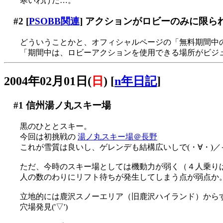
寒いわけだ…。
#2
[
PSOBB関連
] アクションがロビーのみに限ら
どういうことかと、オフィシャルページの「無料期間中
「期間中は、ロビーアクションを使用できる場所がビジュ
2004年02月01日(
日
)
[
n年日記
]
#1
信州湯ノ丸スキー場
黒のひととスキー。
今回は初挑戦の
湯ノ丸スキー場＠長野
これが雪質は良いし、ゲレンデも結構広いしで(・∀・)
ただ、今時のスキー場としては機動力が弱く（４人乗り
人の数のわりにリフト待ちが発生してしまう点が弱点か
立地的には鹿沢スノーエリア（旧鹿沢ハイランド）から
穴場発見('▽')