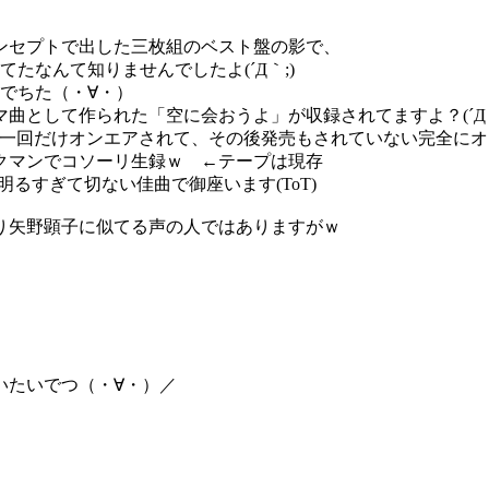
ンセプトで出した三枚組のベスト盤の影で、
出てたなんて知りませんでしたよ(´Д｀;)
でちた（・∀・）
曲として作られた「空に会おうよ」が収録されてますよ？(´Д｀
一回だけオンエアされて、その後発売もされていない完全にオクラ
クマンでコソーリ生録ｗ ←テープは現存
明るすぎて切ない佳曲で御座います(ToT)
り矢野顕子に似てる声の人ではありますがｗ
いたいでつ（・∀・）／