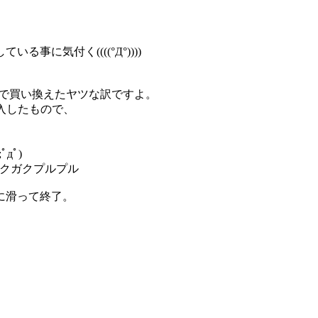
に気付く((((°Д°))))
途中で買い換えたヤツな訳ですよ。
購入したもので、
дﾟ)
))ガクガクプルプル
に滑って終了。