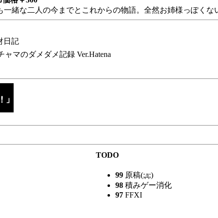
も一緒な二人の今までとこれからの物語。全然お姉様っぽくない
財日記
チャマのダメダメ記録 Ver.Hatena
TODO
99
原稿(;д;)
98
積みゲー消化
97
FFXI