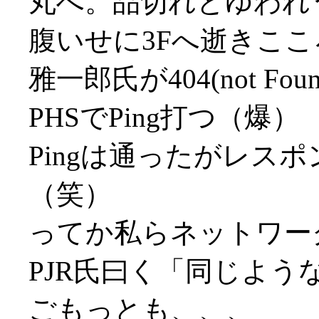
丸へ。品切れとゆわれうぐ
腹いせに3Fへ逝きこ
雅一郎氏が404(not F
PHSでPing打つ（爆）
Pingは通ったがレス
（笑）
ってか私らネットワーク端
PJR氏曰く「同じよう
ごもっとも、、、