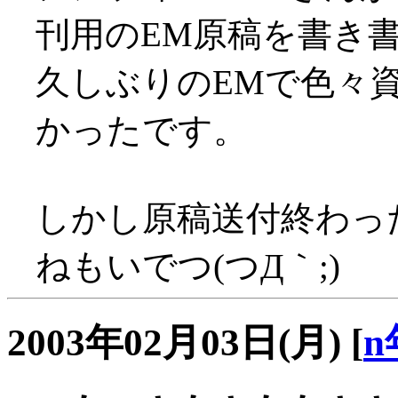
刊用のEM原稿を書き
久しぶりのEMで色々
かったです。
しかし原稿送付終わっ
ねもいでつ(つД｀;)
2003年02月03日(月)
[
n