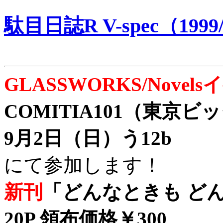
駄目日誌R V-spec（1999/
GLASSWORKS/Nove
COMITIA101（東京
9月2日（日）う12b
にて参加します！
新刊
「どんなときも どん
20P 領布価格￥300