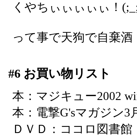
くやちぃぃぃぃぃ！(;_;
って事で天狗で自棄酒
#6
お買い物リスト
本：マジキュー2002 winte
本：電撃G'sマガジン3月号
ＤＶＤ：ココロ図書館 1（Vi