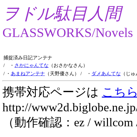
ヲドル駄目人間
GLASSWORKS/Novels
捕捉済み日記アンテナ
/ ・
さかにゃんてな
（おさかなさん）
/ ・
あまねアンテナ
（天野優さん）
/ ・
ダメあんてな
（じゅ
携帯対応ページは
こち
http://www2d.biglobe.ne.jp
（動作確認：ez / willcom 