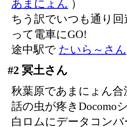
あまにょん
）
ちう訳でいつも通り回
って電車にGO!
途中駅で
たいら～さん
#2
冥土さん
秋葉原であまにょん合
話の虫が疼きDocomo
白ロムにデータコンバ