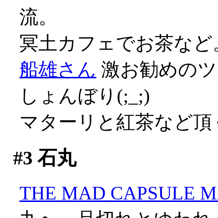
流。
冥土カフェでお茶など
船雄さん
激お勧めのツ
しょんぼり(;_;)
マターリと紅茶など頂
#3
石丸
THE MAD CAPSULE 