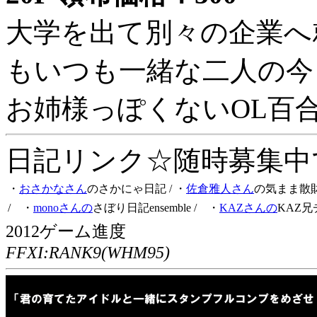
大学を出て別々の企業へ
もいつも一緒な二人の今
お姉様っぽくないOL百
日記リンク☆随時募集中です
・
おさかなさん
のさかにゃ日記
/ ・
佐倉雅人さん
の気まま散
/ ・
monoさんの
さぼり日記ensemble
/ ・
KAZさんの
KAZ兄
2012ゲーム進度
FFXI:RANK9(WHM95)