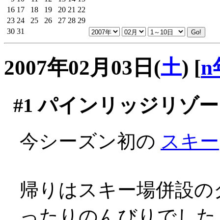
16
17
18
19
20
21
22
23
24
25
26
27
28
29
30
31
2007年02月03日(
土
)
[
n
#1
パインリッジリゾー
今シーズン初の
スキー
帰りはスキー場併設の
ったりのんびりでした