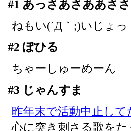
#1
あっさあさああささ
ねもい(´Д｀;)いじょっ
#2
ぽひる
ちゃーしゅーめーん
#3
じゃんすま
昨年末で活動中止してたの
心に突き刺さる歌をた