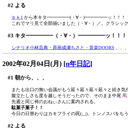
#2
よる
ｂｋ1
から本キタ━━━━━(・∀・)━━━━━ッ！！！
これでマリ見て全部揃いました（・∀・）／。クラシッ
#3
キタ━━━━━（・∀・）━━━━━ッ！！！
シナリオ小林且典・原画成瀬ちさと・音楽DOORS
、、、
2002年02月04日(月)
[
n年日記
]
#1
朝から、、、
またも出口の無い会議がもう延々延々延々延々と続き気付けば1
腹立たしさも度を越しそうだったので、そのまま中尾
馬
先週と同じ袴のおねぃさんに案内される。
駄菓子菓子！！
今日の日替わりはカキフライの罠(;_;)。トンノスパをち
#2
よる