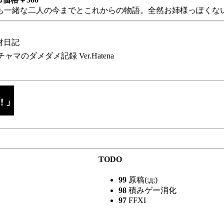
も一緒な二人の今までとこれからの物語。全然お姉様っぽくない
財日記
チャマのダメダメ記録 Ver.Hatena
TODO
99
原稿(;д;)
98
積みゲー消化
97
FFXI