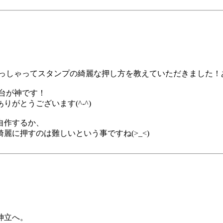
っしゃってスタンプの綺麗な押し方を教えていただきました！あり
台が神です！
がとうございます(^-^)
自作するか、
に押すのは難しいという事ですね(>_<)
神立へ。