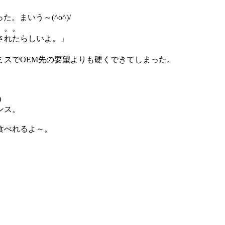
。まいう～(^o^)/
。。。
されたらしいよ。」
ミスでOEM先の要望よりも硬くできてしまった。
)
ンス。
食べれるよ～。