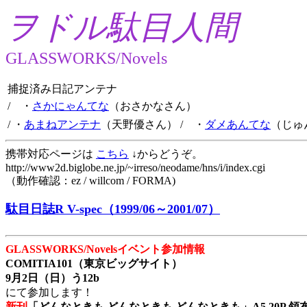
ヲドル駄目人間
GLASSWORKS/Novels
捕捉済み日記アンテナ
/ ・
さかにゃんてな
（おさかなさん）
/ ・
あまねアンテナ
（天野優さん）
/ ・
ダメあんてな
（じゅ
携帯対応ページは
こちら
↓からどうぞ。
http://www2d.biglobe.ne.jp/~irreso/neodame/hns/i/index.cgi
（動作確認：ez / willcom / FORMA)
駄目日誌R V-spec（1999/06～2001/07）
GLASSWORKS/Novelsイベント参加情報
COMITIA101（東京ビッグサイト）
9月2日（日）う12b
にて参加します！
新刊
「どんなときも どんなときも どんなときも」A5 20P 領布