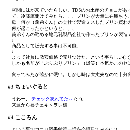
昼間に妹が来ていたらしい。TDSのお土産のチョコがあった
で、冷蔵庫開けてみたら、、、プリンが大量に在庫ちう
母「何か（義弟くん）の会社で製造ミスしたプリン買わ
何が起こったかというと、、、
義弟くんの勤める地元乳製品会社で作ったプリンが製造
↓
商品として販売する事は不可能。
↓
よって社員に激安価格で売りつけた、という事らしい(;_;
しかも名前が「ぷりぷりプリン」（爆笑）本気かこのセ
食ってみたが確かに硬い。しかし味は大丈夫なので十分
#3
ちょいぐると
うわー、
チェック忘れてた～
(;_;)。
来週から要チェキ＞ヲレ様
#4
こころん
という事でココロ図書館第一話を今頃見てみる(;_;）