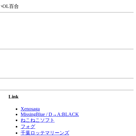
OL百合
Link
Xenosaga
MissingBlue / D→A:BLACK
ねこねこソフト
フォグ
千葉ロッテマリーンズ