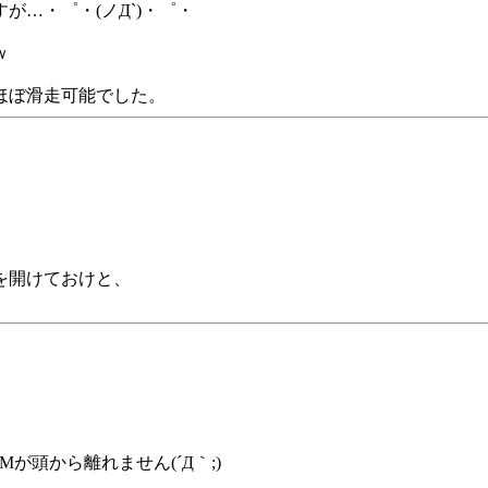
が…・゜・(ノД`)・゜・
ｗ
ほぼ滑走可能でした。
を開けておけと、
頭から離れません(´Д｀;)