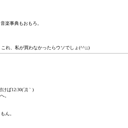
ク音楽事典もおもろ。
これ、私が買わなかったらウソでしょ(^^;;;)
2:30(´Д｀)
へ。
うもん。