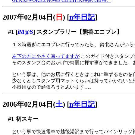
GLASSWORKS/Novels COMITIA99参加情報。
2007年02月04日(
日
)
[
n年日記
]
#1
[
iM@S
] スタンプラリー【熊谷エコプレ】
１３時過ぎにエコプレに行ってみたら、 鈴北さんがいら
左下の方に小さく写ってますが
このガイド付きスタンプ
そのスタンプ台のおかげで綺麗に押す事ができました、あり
という事は、他のお店に行くときはこれに準ずるものを
少なくともスタンプ用マットくらいは持っていかないと綺麗
不器用なので頑張ろうと思います…。
2006年02月04日(
土
)
[
n年日記
]
#1
初スキー
という事で快速電車で越後湯沢まで行ってパインリッジ