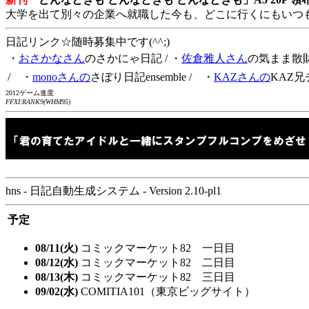
大学を出て別々の企業へ就職した今も、どこに行くにもいつ
日記リンク☆随時募集中です(^^;)
・
おさかなさん
のさかにゃ日記
/ ・
佐倉雅人さん
の気まま散
/ ・
monoさんの
さぼり日記ensemble
/ ・
KAZさんの
KAZ兄
2012ゲーム進度
FFXI:RANK9(WHM95)
hns - 日記自動生成システム - Version 2.10-pl1
予定
08/11(火)
コミックマーケット82 一日目
08/12(水)
コミックマーケット82 二日目
08/13(木)
コミックマーケット82 三日目
09/02(水)
COMITIA101（東京ビッグサイト）