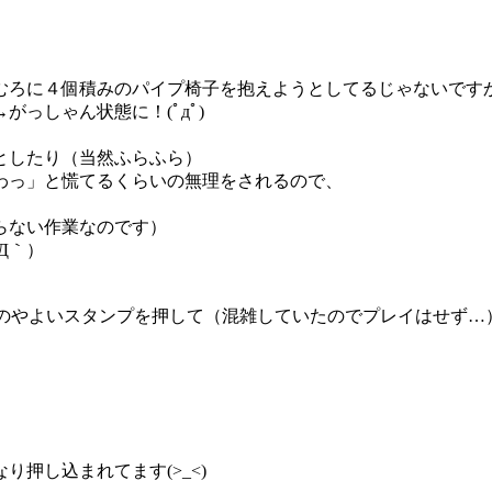
むろに４個積みのパイプ椅子を抱えようとしてるじゃないです
っしゃん状態に！(ﾟдﾟ)
としたり（当然ふらふら）
わっ」と慌てるくらいの無理をされるので、
らない作業なのです）
Д｀）
ーのやよいスタンプを押して（混雑していたのでプレイはせず…
押し込まれてます(>_<)