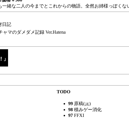
も一緒な二人の今までとこれからの物語。全然お姉様っぽくない
財日記
チャマのダメダメ記録 Ver.Hatena
TODO
99
原稿(;д;)
98
積みゲー消化
97
FFXI