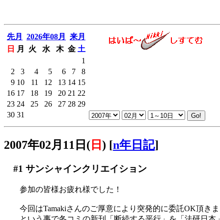
先月
2026年08月
来月
日
月
火
水
木
金
土
1
2
3
4
5
6
7
8
9
10
11
12
13
14
15
16
17
18
19
20
21
22
23
24
25
26
27
28
29
30
31
2007年02月11日(
日
)
[
n年日記
]
#1
サンシャインクリエイション
参加の皆様お疲れ様でした！
今回はTamakiさんのご厚意により突発的に委託OK頂きま
という事で冬コミの新刊「断続する平行」を「法研日本」