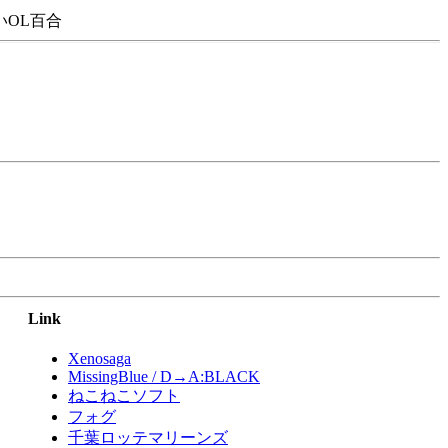
OL百合
Link
Xenosaga
MissingBlue / D→A:BLACK
ねこねこソフト
フォグ
千葉ロッテマリーンズ