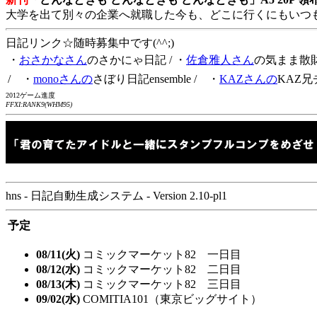
大学を出て別々の企業へ就職した今も、どこに行くにもいつ
日記リンク☆随時募集中です(^^;)
・
おさかなさん
のさかにゃ日記
/ ・
佐倉雅人さん
の気まま散
/ ・
monoさんの
さぼり日記ensemble
/ ・
KAZさんの
KAZ兄
2012ゲーム進度
FFXI:RANK9(WHM95)
hns - 日記自動生成システム - Version 2.10-pl1
予定
08/11(火)
コミックマーケット82 一日目
08/12(水)
コミックマーケット82 二日目
08/13(木)
コミックマーケット82 三日目
09/02(水)
COMITIA101（東京ビッグサイト）