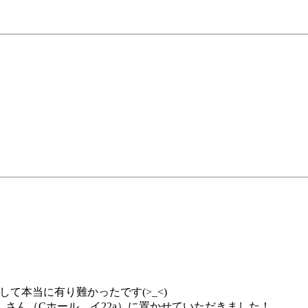
して本当に有り難かったです(>_<)
さん（Cホール イ22a）に置かせていただきました！