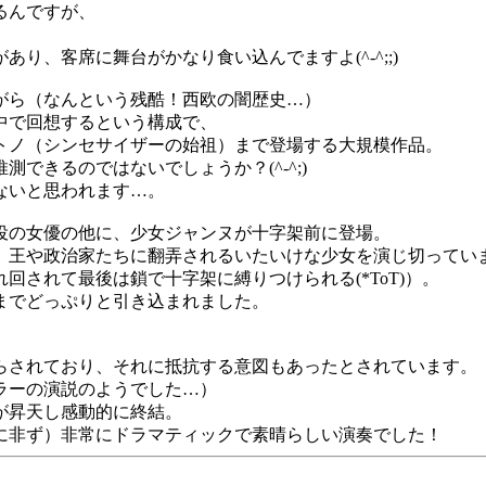
るんですが、
り、客席に舞台がかなり食い込んでますよ(^-^;;)
がら（なんという残酷！西欧の闇歴史…）
中で回想するという構成で、
トノ（シンセサイザーの始祖）まで登場する大規模作品。
できるのではないでしょうか？(^-^;)
ないと思われます…。
役の女優の他に、少女ジャンヌが十字架前に登場。
）王や政治家たちに翻弄されるいたいけな少女を演じ切ってい
されて最後は鎖で十字架に縛りつけられる(*ToT)）。
までどっぷりと引き込まれました。
らされており、それに抵抗する意図もあったとされています。
ラーの演説のようでした…）
が昇天し感動的に終結。
に非ず）非常にドラマティックで素晴らしい演奏でした！