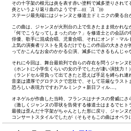
その十字架の根元は炎を表す赤い塗料で滅多塗りされて
炎というより返り血のようです…(((゜Д゜)))
ステージ最先端にはジャンヌと修道士ドミニクの乗る台があ
この曲は、ジャンヌが火刑台の上で生きたまま焼かれな
「何でこうなってしまったのか？」を修道士との会話の
俳優、歌手に混成合唱、児童合唱、それにオンド・マル
上気の演奏者リストを見るだけでもこの作品の大きさが推測
ってかこんなお金のかかる公演、滅多にできるもんじゃ
それに今回は、舞台最前列で自らの存在を問うジャンヌ
（ホントに小学生くらいの女の子でしたが凄い演技力！
（ランドセル背負って出てきたと思えば手足を縛られ連れ回
音楽は濃厚でグロテスクで悲壮で、そして荘厳なラスト
恐ろしい表現力ですわアルミンク＋新日フィル…。
オネゲルが作曲した当時、フランスはナチスの脅威にさ
（激しくジャンヌの罪状を告発する修道士はまるでヒト
最後は歪んだ十字架がちゃんとした形に戻り、ジャンヌ
コンサートスタイルでしたが（そもそもこの曲はオペラ