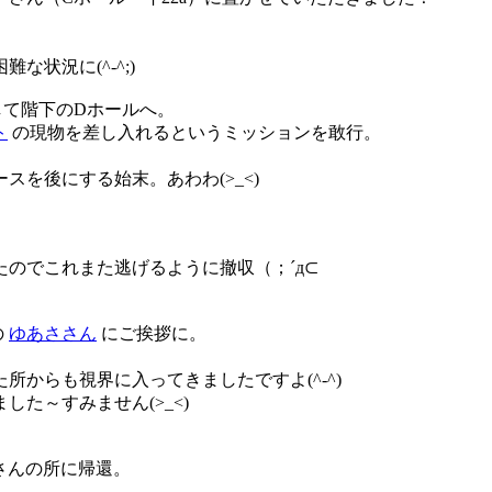
状況に(^-^;)
して階下のDホールへ。
ト
の現物を差し入れるというミッションを敢行。
を後にする始末。あわわ(>_<)
のでこれまた逃げるように撤収（；´д⊂
の
ゆあささん
にご挨拶に。
からも視界に入ってきましたですよ(^-^)
た～すみません(>_<)
iさんの所に帰還。