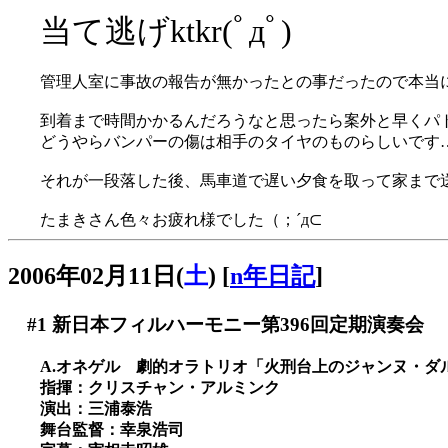
当て逃げktkr(ﾟдﾟ)
管理人室に事故の報告が無かったとの事だったので本当に
到着まで時間かかるんだろうなと思ったら案外と早くパ
どうやらバンパーの傷は相手のタイヤのものらしいです
それが一段落した後、馬車道で遅い夕食を取って家まで
たまきさん色々お疲れ様でした（；´д⊂
2006年02月11日(
土
)
[
n年日記
]
#1
新日本フィルハーモニー第396回定期演奏会
A.オネゲル 劇的オラトリオ「火刑台上のジャンヌ・ダルク
指揮：クリスチャン・アルミンク
演出：三浦泰浩
舞台監督：幸泉浩司