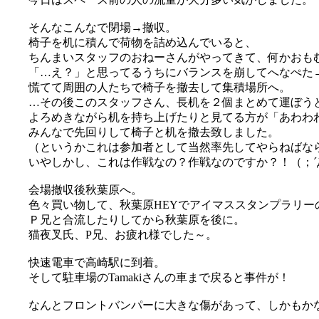
そんなこんなで閉場→撤収。
椅子を机に積んで荷物を詰め込んでいると、
ちんまいスタッフのおねーさんがやってきて、何かおも
「…え？」と思ってるうちにバランスを崩してへなぺた→が
慌てて周囲の人たちで椅子を撤去して集積場所へ。
…その後このスタッフさん、長机を２個まとめて運ぼう
よろめきながら机を持ち上げたりと見てる方が「あわわ
みんなで先回りして椅子と机を撤去致しました。
（というかこれは参加者として当然率先してやらねばな
いやしかし、これは作戦なの？作戦なのですか？！（；´
会場撤収後秋葉原へ。
色々買い物して、秋葉原HEYでアイマススタンプラリ
Ｐ兄と合流したりしてから秋葉原を後に。
猫夜叉氏、P兄、お疲れ様でした～。
快速電車で高崎駅に到着。
そして駐車場のTamakiさんの車まで戻ると事件が！
なんとフロントバンパーに大きな傷があって、しかもかなり