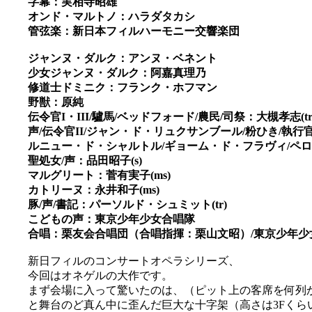
字幕：実相寺昭雄
オンド・マルトノ：ハラダタカシ
管弦楽：新日本フィルハーモニー交響楽団
ジャンヌ・ダルク：アンヌ・ベネント
少女ジャンヌ・ダルク：阿嘉真理乃
修道士ドミニク：フランク・ホフマン
野獣：原純
伝令官I・III/驢馬/ベッドフォード/農民/司祭：大槻孝志(tr
声/伝令官II/ジャン・ド・リュクサンブール/粉ひき/執行官
ルニュー・ド・シャルトル/ギョーム・ド・フラヴィ/ペロー
聖処女/声：品田昭子(s)
マルグリート：菅有実子(ms)
カトリーヌ：永井和子(ms)
豚/声/書記：パーソルド・シュミット(tr)
こどもの声：東京少年少女合唱隊
合唱：栗友会合唱団（合唱指揮：栗山文昭）/東京少年
新日フィルのコンサートオペラシリーズ、
今回はオネゲルの大作です。
まず会場に入って驚いたのは、（ピット上の客席を何列
と舞台のど真ん中に歪んだ巨大な十字架（高さは3Fくら