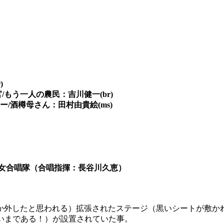
)
/もう一人の農民：吉川健一(br)
/酒樽母さん：田村由貴絵(ms)
少女合唱隊（合唱指揮：長谷川久恵）
か外したと思われる）拡張されたステージ（黒いシートが敷か
いまである！）が設置されていた事。