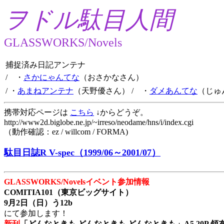
ヲドル駄目人間
GLASSWORKS/Novels
捕捉済み日記アンテナ
/ ・
さかにゃんてな
（おさかなさん）
/ ・
あまねアンテナ
（天野優さん）
/ ・
ダメあんてな
（じゅ
携帯対応ページは
こちら
↓からどうぞ。
http://www2d.biglobe.ne.jp/~irreso/neodame/hns/i/index.cgi
（動作確認：ez / willcom / FORMA)
駄目日誌R V-spec（1999/06～2001/07）
GLASSWORKS/Novelsイベント参加情報
COMITIA101（東京ビッグサイト）
9月2日（日）う12b
にて参加します！
新刊
「どんなときも どんなときも どんなときも」A5 20P 領布