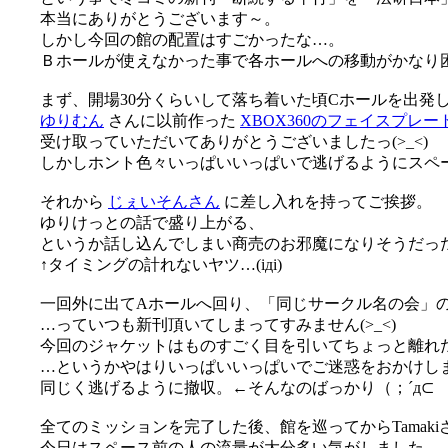
本当にありがとうございます～。
しかし今回の館の配置はすごかったな…。
Ｂホールが使えなかった事で各ホールへの移動がかなり困難な
まず、開場30分くらいして落ち着いた頃Cホールを出発
ゆりむん
さんに以前作った
XBOX360のフェイスプレー
受け取っていただいてありがとうございましたっ(>_<)
しかしホント色々いっぱいいっぱいで逃げるようにスペース
それから
じぇいそんさん
に差し入れを持ってご挨拶。
ゆりけっとの話で盛り上がる、
というか話し込んでしまい商売のお邪魔になりそうだった
↑タイミングの計れないヤツ…(iдi)
一回外に出てAホールへ回り、「同じサークル名の会」
…っていつも新刊頂いてしまってすみません(>_<)
今回のジャケットはものすごく目を引いてちょっと離れた所
…というかやはりいっぱいいっぱいでご迷惑をおかけしまし
同じく逃げるように撤収。←そんなのばっかり（；´д⊂
全てのミッションを完了した後、館を巡ってからTamak
今日はスペース前の人の流量が大分多い気がしました。