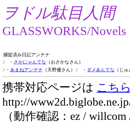
ヲドル駄目人間
GLASSWORKS/Novels
捕捉済み日記アンテナ
/ ・
さかにゃんてな
（おさかなさん）
/ ・
あまねアンテナ
（天野優さん）
/ ・
ダメあんてな
（じゅ
携帯対応ページは
こち
http://www2d.biglobe.ne.jp
（動作確認：ez / willcom 