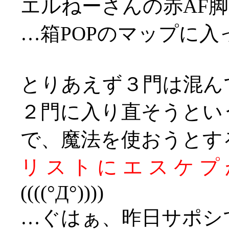
エルねーさんの赤AF
…箱POPのマップに入っ
とりあえず３門は混ん
２門に入り直そうとい
で、魔法を使おうとす
リ ス ト に エ ス ケ プ 
((((°Д°))))
…ぐはぁ、昨日サポシ