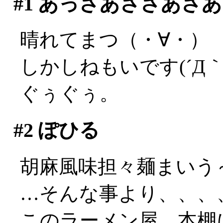
#1
あっさあささあさあ
晴れてまつ（・∀・）
しかしねもいです(´Д｀;
ぐぅぐぅ。
#2
ぽひる
胡麻風味担々麺まいう
…そんな事より、、、
このラーメン屋、本棚