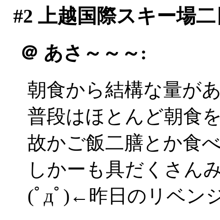
#2
上越国際スキー場二
＠
あさ～～～:
朝食から結構な量があり
普段はほとんど朝食
故かご飯二膳とか食
しかーも具だくさん
(ﾟдﾟ)←昨日のリベン