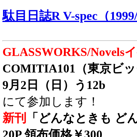
駄目日誌R V-spec（1999/
GLASSWORKS/Nove
COMITIA101（東京
9月2日（日）う12b
にて参加します！
新刊
「どんなときも どん
20P 領布価格￥300