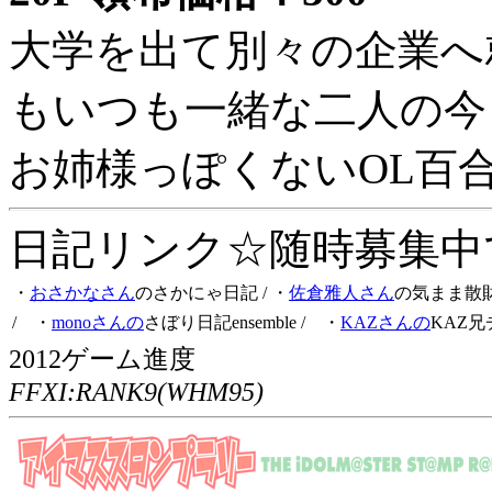
大学を出て別々の企業へ
もいつも一緒な二人の今
お姉様っぽくないOL百
日記リンク☆随時募集中です
・
おさかなさん
のさかにゃ日記
/ ・
佐倉雅人さん
の気まま散
/ ・
monoさんの
さぼり日記ensemble
/ ・
KAZさんの
KAZ兄
2012ゲーム進度
FFXI:RANK9(WHM95)