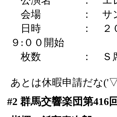
公演名 ： エレ
会場 ： サント
日時 ： ２００
９:００開始
枚数 ： Ｓ席 
あとは休暇申請だな('▽'
#2
群馬交響楽団第416