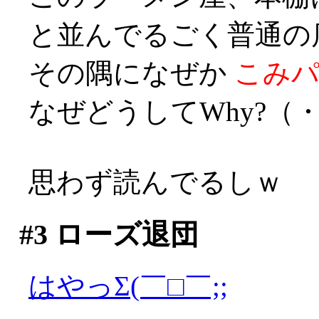
と並んでるごく普通の
その隅になぜか
こみ
なぜどうしてWhy?（
思わず読んでるしｗ
#3
ローズ退団
はやっΣ(￣□￣;;