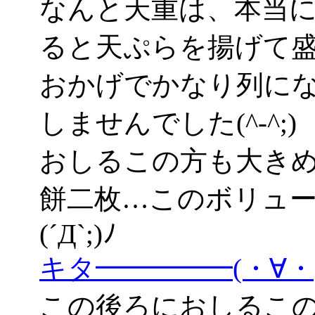
なんと天重は、本当
ると天ぷらを揚げて盛り
おかげでかなり列に
しませんでした(^-^;)
おしるこの方も大き
餅二枚…このボリュ
(´Д`;)ﾉ
キタ━━━━━(・∀
この後ろにおしるこ