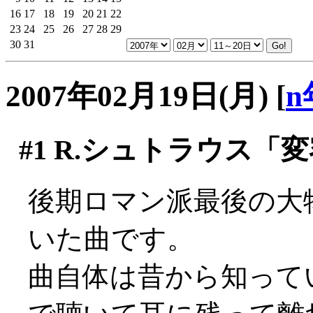
16
17
18
19
20
21
22
23
24
25
26
27
28
29
30
31
2007年02月19日(月)
[
n
#1
R.シュトラウス「変
後期ロマン派最後の大物
いた曲です。
曲自体は昔から知って