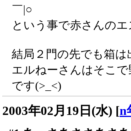
￣|○
という事で赤さんのエス
結局２門の先でも箱は
エルねーさんはそこで
です(>_<)
2003年02月19日(水)
[
n