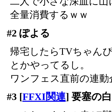
二人で小さな深皿に山
全量消費するｗｗ
#2
ぽよる
帰宅したらTVちゃん
とかやってるし。
ワンフェス直前の連動企画
#3
[
FFXI関連
] 要塞の