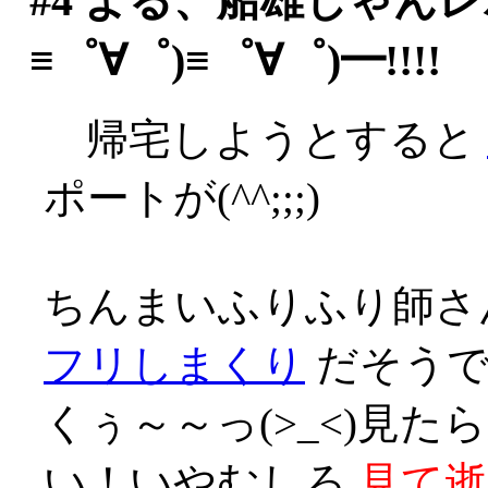
#4
よる、船雄しゃんレポ
≡゜∀゜)≡゜∀゜)━!!!!
帰宅しようとすると
ポートが(^^;;;)
ちんまいふりふり師
フリしまくり
だそうで
くぅ～～っ(>_<)見
い！いやむしろ
見て逝