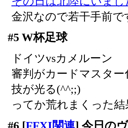
その日は北陸にいまし
金沢なので若干手前で
#5
W杯足球
ドイツvsカメルーン
審判がカードマスター
技が光る(^^;;)
ってか荒れまくった結
#6
[
FFXI関連
] 今日の