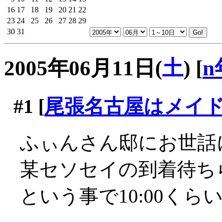
16
17
18
19
20
21
22
23
24
25
26
27
28
29
30
31
2005年06月11日(
土
)
[
n
#1
[
尾張名古屋はメイ
ふぃんさん邸にお世話
某セソセイの到着待ち
という事で10:00くら