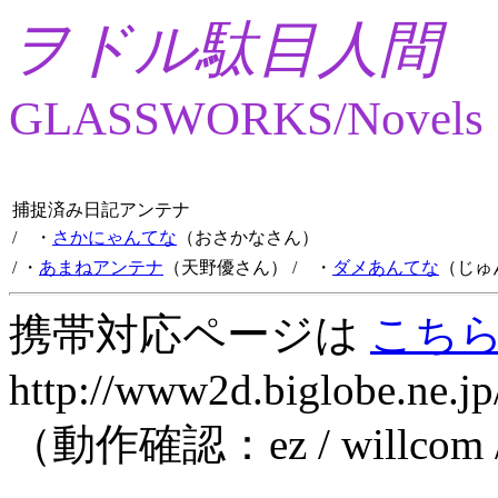
ヲドル駄目人間
GLASSWORKS/Novels
捕捉済み日記アンテナ
/ ・
さかにゃんてな
（おさかなさん）
/ ・
あまねアンテナ
（天野優さん）
/ ・
ダメあんてな
（じゅ
携帯対応ページは
こち
http://www2d.biglobe.ne.jp
（動作確認：ez / willcom 