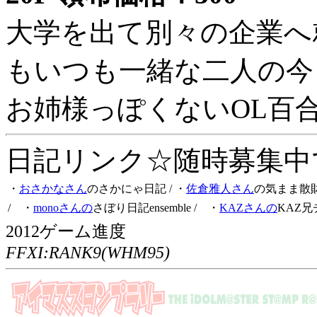
大学を出て別々の企業へ
もいつも一緒な二人の今
お姉様っぽくないOL百
日記リンク☆随時募集中です
・
おさかなさん
のさかにゃ日記
/ ・
佐倉雅人さん
の気まま散
/ ・
monoさんの
さぼり日記ensemble
/ ・
KAZさんの
KAZ兄
2012ゲーム進度
FFXI:RANK9(WHM95)