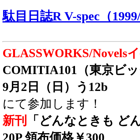
駄目日誌R V-spec（1999/
GLASSWORKS/Nove
COMITIA101（東京
9月2日（日）う12b
にて参加します！
新刊
「どんなときも どん
20P 領布価格￥300