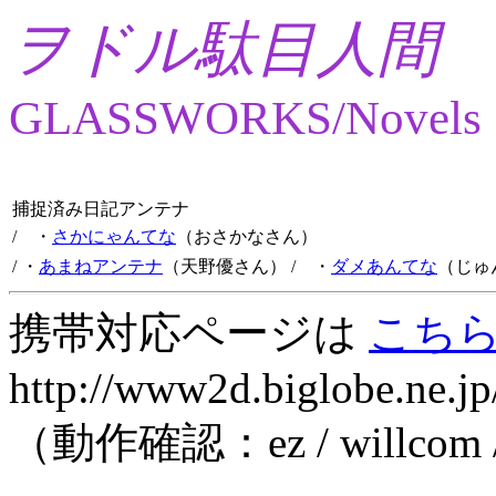
ヲドル駄目人間
GLASSWORKS/Novels
捕捉済み日記アンテナ
/ ・
さかにゃんてな
（おさかなさん）
/ ・
あまねアンテナ
（天野優さん）
/ ・
ダメあんてな
（じゅ
携帯対応ページは
こち
http://www2d.biglobe.ne.jp
（動作確認：ez / willcom 