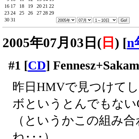
16
17
18
19
20
21
22
23
24
25
26
27
28
29
30
31
2005年07月03日(
日
)
[
n
#1
[
CD
] Fennesz+Sakamot
昨日HMVで見つけて
ボというとんでもない
（というかこの組み合
ね･･･）