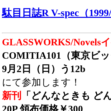
駄目日誌R V-spec（1999/
GLASSWORKS/Nove
COMITIA101（東京
9月2日（日）う12b
にて参加します！
新刊
「どんなときも どん
20P 領布価格￥300