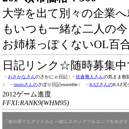
大学を出て別々の企業へ
もいつも一緒な二人の今
お姉様っぽくないOL百
日記リンク☆随時募集中です
・
おさかなさん
のさかにゃ日記
/ ・
佐倉雅人さん
の気まま散
/ ・
monoさんの
さぼり日記ensemble
/ ・
KAZさんの
KAZ兄
2012ゲーム進度
FFXI:RANK9(WHM95)