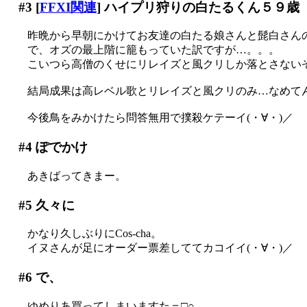
#3
[
FFXI関連
] ハイプリ狩りの白たるくん５９歳
昨晩から早朝にかけてお友達の白たる娘さんと髭白さん
で、オズの最上階に籠もっていた訳ですが…。。。
こいつら高僧のくせにリレイズと風クリしか落とさないぞゴ
結局成果は高レベル歌とリレイズと風クリのみ…なめて
今後鳥をみかけたら問答無用で撲殺ケテーイ(・∀・)／
#4
ぽでかけ
あきばってきまー。
#5
久々に
かなり久しぶりにCos-cha。
イヌさんが足にオーダー票差しててカコイイ(・∀・)／
#6
で、
ゆめりあ買ってしまいますた＝□○＿