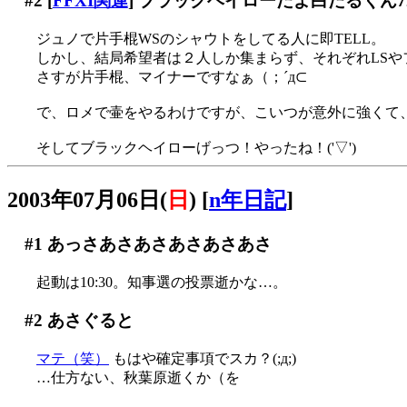
#2
[
FFXI関連
] ブラックヘイローだよ白たるくん7
ジュノで片手棍WSのシャウトをしてる人に即TELL。
しかし、結局希望者は２人しか集まらず、それぞれLSやフレ
さすが片手棍、マイナーですなぁ（；´д⊂
で、ロメで壷をやるわけですが、こいつが意外に強くて、
そしてブラックヘイローげっつ！やったね！('▽')
2003年07月06日(
日
)
[
n年日記
]
#1
あっさあさあさあさあさあさ
起動は10:30。知事選の投票逝かな…。
#2
あさぐると
マテ（笑）
もはや確定事項でスカ？(;д;)
…仕方ない、秋葉原逝くか（を