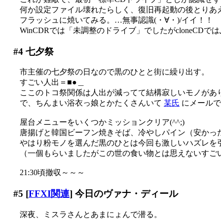
何か設定ファイル壊れたらしく、復旧再起動の後とりあえず
フラッシュに焼いてみる。…無事認識(・∀・)/イイ！！
WinCDRでは「未調整のドライブ」でしたがcloneCD
#4
七夕祭
市主催の七夕祭の日なので黒のひとと街に繰り出す。
すごい人出＝■●＿
ここのトコ祭関係は人出が減ってて結構寂しいモノがあ
で、ちんまい浴衣っ娘とかたくさんいて
某氏
にメールで
屋台メニューをいくつかミッションクリア(^^;)
唐揚げと韓国ビーフン焼きそば、冷やしパイン（安かっ
やはり粉モノを選んだ黒のひとは今回も激しいハズレを
（一個もらいましたがこの世の食い物とは思えないすご
21:30頃撤収～～～
#5
[
FFXI関連
] 今日のヴァナ・ディール
深夜、ミスラさんとあまにょんで潜る。