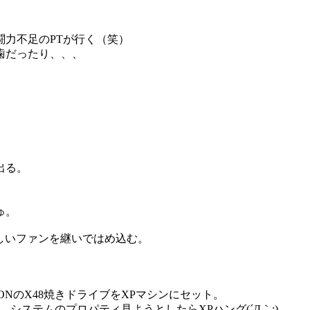
力不足のPTが行く（笑）
歯だったり、、、
出る。
ゅ。
新しいファンを継いではめ込む。
ONのX48焼きドライブをXPマシンにセット。
システムのプロパティ見ようとしたらXPハング(´Д｀;)