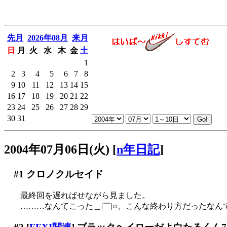
先月
2026年08月
来月
日
月
火
水
木
金
土
1
2
3
4
5
6
7
8
9
10
11
12
13
14
15
16
17
18
19
20
21
22
23
24
25
26
27
28
29
30
31
2004年07月06日(火)
[
n年日記
]
#1
クロノクルセイド
最終回を遅ればせながら見ました。
………なんてこった＿|￣|○、こんな終わり方だったなんて(;