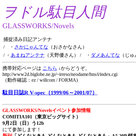
ヲドル駄目人間
GLASSWORKS/Novels
捕捉済み日記アンテナ
/ ・
さかにゃんてな
（おさかなさん）
/ ・
あまねアンテナ
（天野優さん）
/ ・
ダメあんてな
（じゅ
携帯対応ページは
こちら
↓からどうぞ。
http://www2d.biglobe.ne.jp/~irreso/neodame/hns/i/index.cgi
（動作確認：ez / willcom / FORMA)
駄目日誌R V-spec（1999/06～2001/07）
GLASSWORKS/Novelsイベント参加情報
COMITIA101（東京ビッグサイト）
9月2日（日）う12b
にて参加します！
新刊
「どんなときも どんなときも どんなときも」A5 20P 領布