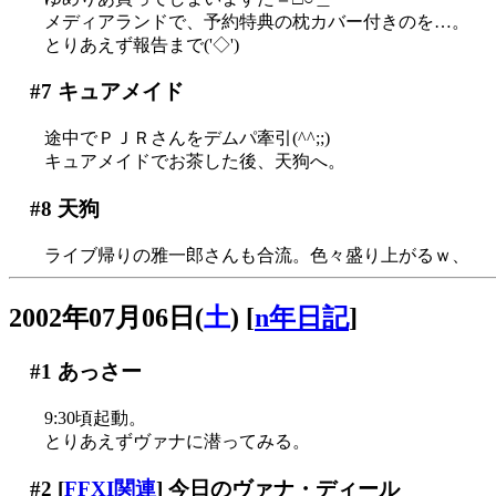
メディアランドで、予約特典の枕カバー付きのを…。
とりあえず報告まで('◇')ゞ
#7
キュアメイド
途中でＰＪＲさんをデムパ牽引(^^;;)
キュアメイドでお茶した後、天狗へ。
#8
天狗
ライブ帰りの雅一郎さんも合流。色々盛り上がるｗ、
2002年07月06日(
土
)
[
n年日記
]
#1
あっさー
9:30頃起動。
とりあえずヴァナに潜ってみる。
#2
[
FFXI関連
] 今日のヴァナ・ディール