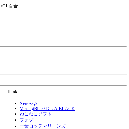
OL百合
Link
Xenosaga
MissingBlue / D→A:BLACK
ねこねこソフト
フォグ
千葉ロッテマリーンズ