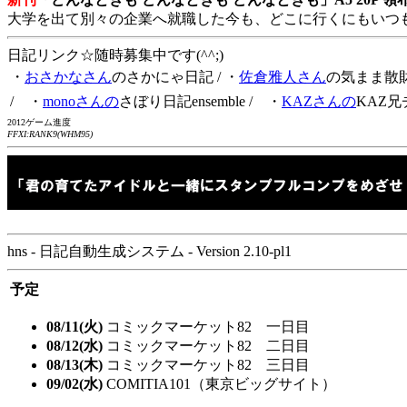
大学を出て別々の企業へ就職した今も、どこに行くにもいつ
日記リンク☆随時募集中です(^^;)
・
おさかなさん
のさかにゃ日記
/ ・
佐倉雅人さん
の気まま散
/ ・
monoさんの
さぼり日記ensemble
/ ・
KAZさんの
KAZ兄
2012ゲーム進度
FFXI:RANK9(WHM95)
hns - 日記自動生成システム - Version 2.10-pl1
予定
08/11(火)
コミックマーケット82 一日目
08/12(水)
コミックマーケット82 二日目
08/13(木)
コミックマーケット82 三日目
09/02(水)
COMITIA101（東京ビッグサイト）