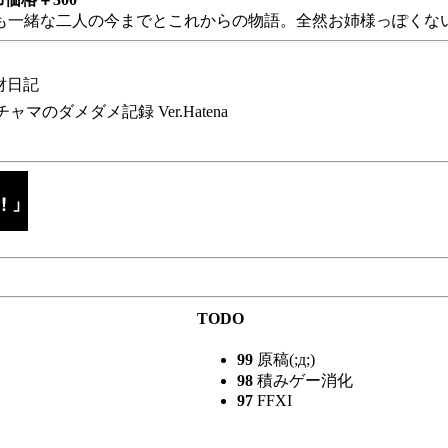
も一緒な二人の今までとこれからの物語。全然お姉様っぽくない
財日記
チャマのダメダメ記録 Ver.Hatena
TODO
99
原稿(;д;)
98
積みゲー消化
97
FFXI