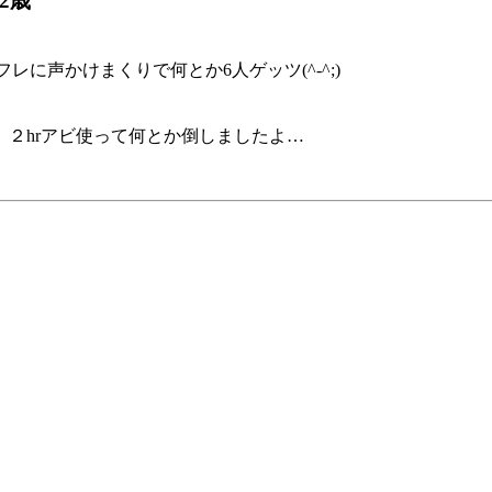
2歳
に声かけまくりで何とか6人ゲッツ(^-^;)
２hrアビ使って何とか倒しましたよ…