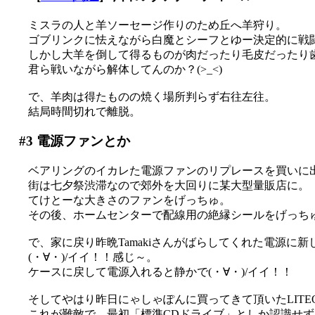
ミスラの人と羊ソーセージ作りのため丘へ羊狩り。
ゴブリンクに怯えながら白魔とシーフとゆー決定的に戦闘
しかし大羊を倒して得るものが肉だったり毛皮だったり
君ら戦いながら解体してんのか？(>_<)
で、羊肉は得たものの焼く場所判らず右往左往。
結局時間切れで離脱。
#3
電源ファンとか
ベアリングのイカレた電源ファンのリプレースを買いに
街は七夕祭渋滞なので郊外を大回りに某大型量販店に。
てけとーな大きさのファンをげっちゅ。
その後、ホームセンターで配線用の絶縁シールをげっち
で、家に戻り昨晩Tamakiさんがばらしてくれた電源に
(・∀・)/イイ！！感じ～。
ケースに戻して電源入れると静かで(・∀・)/イイ！！
そしてやはり昨日にゃしゃぽんに買ってきて頂いたLITE
これが難敵で、最初「標準CDドライブ」としか認識せず、