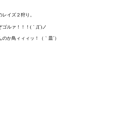
のレイズ２狩り。
ルァ！！！(｀Д´)ノ
んのか鳥ィィィッ！（｀皿´）