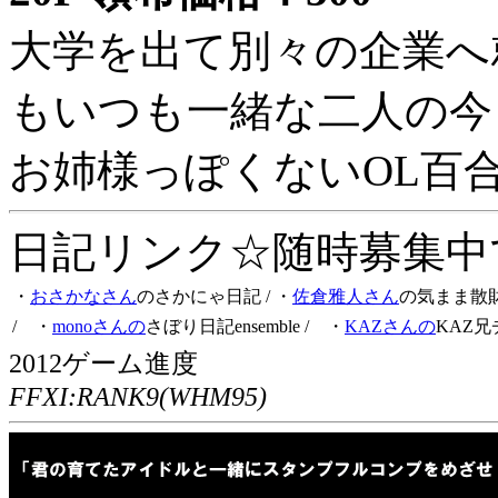
大学を出て別々の企業へ
もいつも一緒な二人の今
お姉様っぽくないOL百
日記リンク☆随時募集中です
・
おさかなさん
のさかにゃ日記
/ ・
佐倉雅人さん
の気まま散
/ ・
monoさんの
さぼり日記ensemble
/ ・
KAZさんの
KAZ兄
2012ゲーム進度
FFXI:RANK9(WHM95)