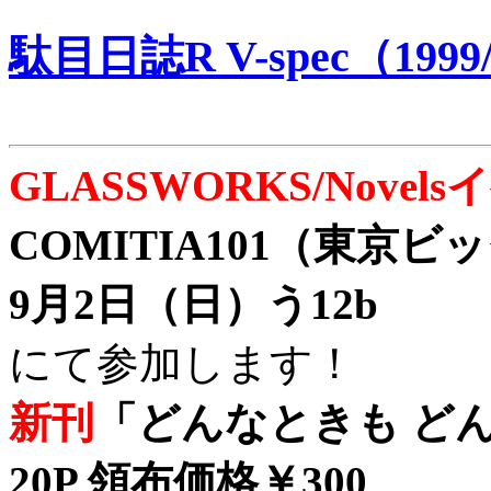
駄目日誌R V-spec（1999/
GLASSWORKS/Nove
COMITIA101（東京
9月2日（日）う12b
にて参加します！
新刊
「どんなときも どん
20P 領布価格￥300