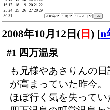
16
17
18
19
20
21
22
23
24
25
26
27
28
29
30
31
2008年10月12日(
日
)
[
n
#1
四万温泉
も兄様やあさりんの日
が高まっていた昨今。
ほぼ行く気を失ってい