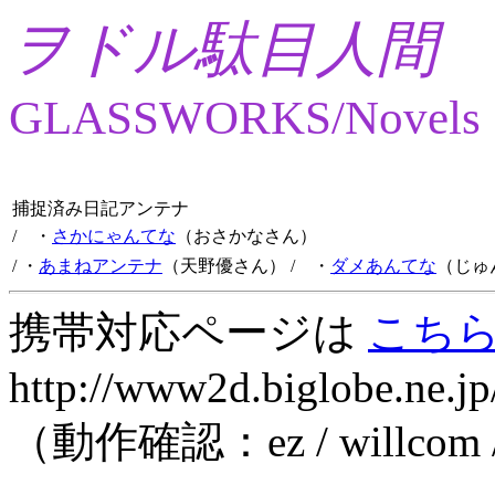
ヲドル駄目人間
GLASSWORKS/Novels
捕捉済み日記アンテナ
/ ・
さかにゃんてな
（おさかなさん）
/ ・
あまねアンテナ
（天野優さん）
/ ・
ダメあんてな
（じゅ
携帯対応ページは
こち
http://www2d.biglobe.ne.jp
（動作確認：ez / willcom 