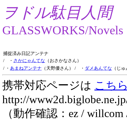
ヲドル駄目人間
GLASSWORKS/Novels
捕捉済み日記アンテナ
/ ・
さかにゃんてな
（おさかなさん）
/ ・
あまねアンテナ
（天野優さん）
/ ・
ダメあんてな
（じゅ
携帯対応ページは
こち
http://www2d.biglobe.ne.jp
（動作確認：ez / willcom 