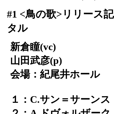
#1
<鳥の歌>リリース
タル
新倉瞳(vc)
山田武彦(p)
会場：紀尾井ホール
１：C.サン＝サーンス
２：A.ドヴォルザー