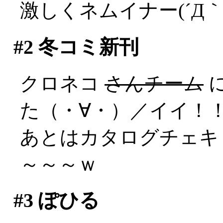
激しくネムイナー(´Д｀;
#2
冬コミ新刊
クロネコ
さんチーム
た（・∀・）／イイ！
あとはカタログチェキ
～～～ｗ
#3
ぽひる