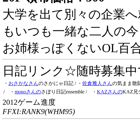
大学を出て別々の企業へ
もいつも一緒な二人の今
お姉様っぽくないOL百
日記リンク☆随時募集中です
・
おさかなさん
のさかにゃ日記
/ ・
佐倉雅人さん
の気まま散
/ ・
monoさんの
さぼり日記ensemble
/ ・
KAZさんの
KAZ兄
2012ゲーム進度
FFXI:RANK9(WHM95)