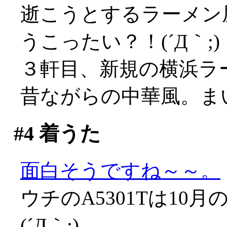
逝こうとするラーメン
うこったい？！(´Д｀;)
３軒目、新規の横浜ラ
昔ながらの中華風。まい
#4
着うた
面白そうですね～～。
ウチのA5301Tは1
(´Д｀;)