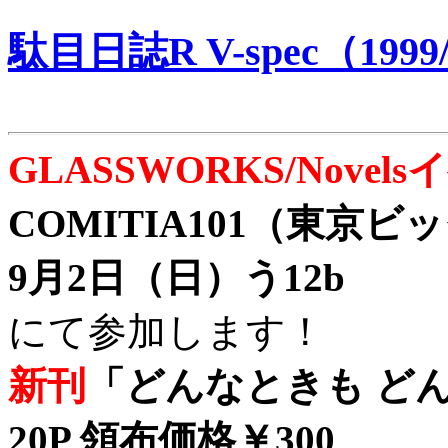
駄目日誌R V-spec（1999/
GLASSWORKS/Nove
COMITIA101（東京
9月2日（日）う12b
にて参加します！
新刊
「どんなときも どん
20P 領布価格￥300