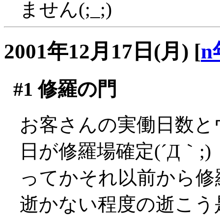
ません(;_;)
2001年12月17日(月)
[
n
#1
修羅の門
お客さんの実働日数と
日が修羅場確定(´Д｀;)
ってかそれ以前から修羅
逝かない程度の逝こう