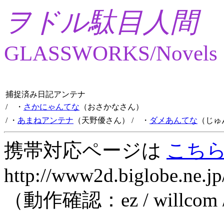
ヲドル駄目人間
GLASSWORKS/Novels
捕捉済み日記アンテナ
/ ・
さかにゃんてな
（おさかなさん）
/ ・
あまねアンテナ
（天野優さん）
/ ・
ダメあんてな
（じゅ
携帯対応ページは
こち
http://www2d.biglobe.ne.jp
（動作確認：ez / willcom 