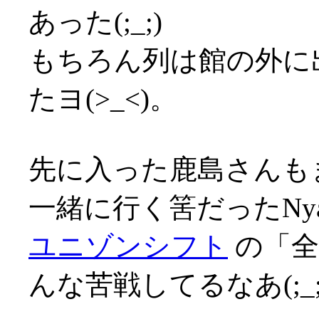
あった(;_;)
もちろん列は館の外に
たヨ(>_<)。
先に入った鹿島さんも
一緒に行く筈だったNya
ユニゾンシフト
の「全
んな苦戦してるなあ(;_;