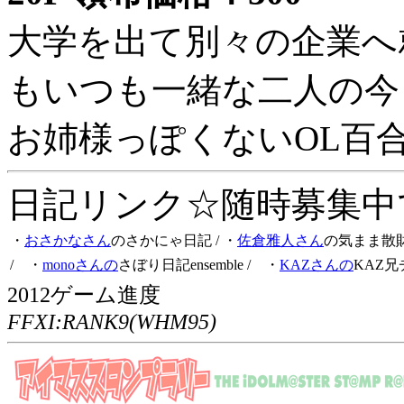
大学を出て別々の企業へ
もいつも一緒な二人の今
お姉様っぽくないOL百
日記リンク☆随時募集中です
・
おさかなさん
のさかにゃ日記
/ ・
佐倉雅人さん
の気まま散
/ ・
monoさんの
さぼり日記ensemble
/ ・
KAZさんの
KAZ兄
2012ゲーム進度
FFXI:RANK9(WHM95)