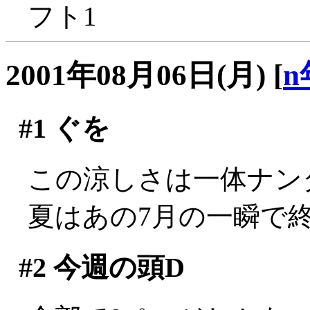
フト1
2001年08月06日(月)
[
n
#1
ぐを
この涼しさは一体ナンダ(
夏はあの7月の一瞬で終わ
#2
今週の頭D