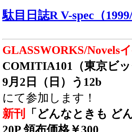
駄目日誌R V-spec（1999/
GLASSWORKS/Nove
COMITIA101（東京
9月2日（日）う12b
にて参加します！
新刊
「どんなときも どん
20P 領布価格￥300