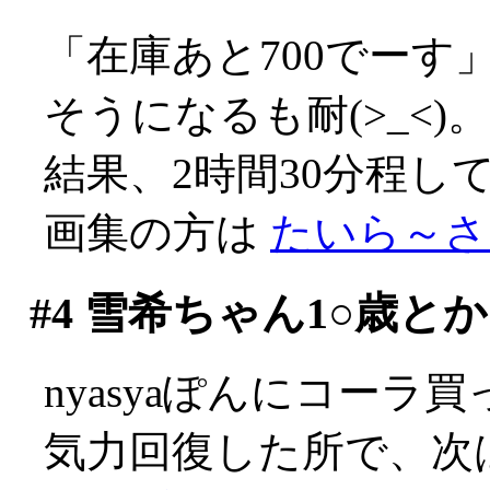
「在庫あと700でーす
そうになるも耐(>_<)。
結果、2時間30分程し
画集の方は
たいら～さ
#4
雪希ちゃん1○歳とか
nyasyaぽんにコーラ
気力回復した所で、次