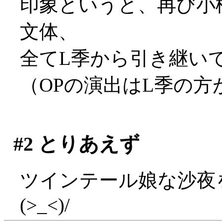
印象というと、再び小
文体、
全てL季から引き継い
（OPの演出はL季の
#2
とりあえず
ツインテール娘な沙夜
(>_<)/