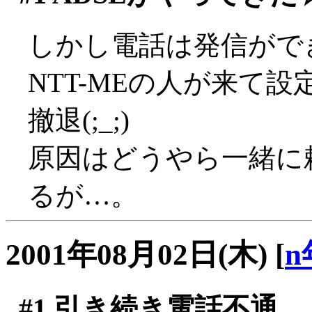
しかし電話は発信ができ
NTT-MEの人が来て
撤退(;_;)
原因はどうやら一緒に
るが…。
2001年08月02日(木)
[
n
#1
引き続き電話不通