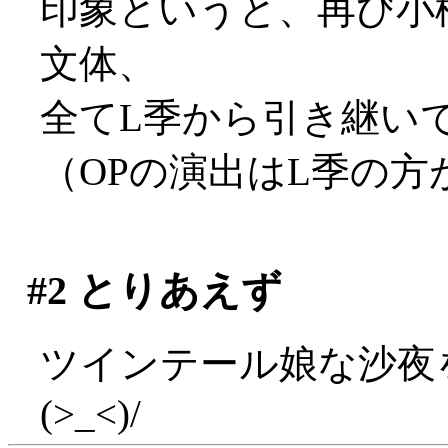
印象というと、再び小
文体、
全てL季から引き継い
（OPの演出はL季の
#2
とりあえず
ツインテール娘な沙夜
(>_<)/