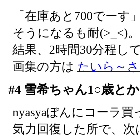
「在庫あと700でーす
そうになるも耐(>_<)。
結果、2時間30分程し
画集の方は
たいら～さ
#4
雪希ちゃん1○歳とか
nyasyaぽんにコーラ
気力回復した所で、次