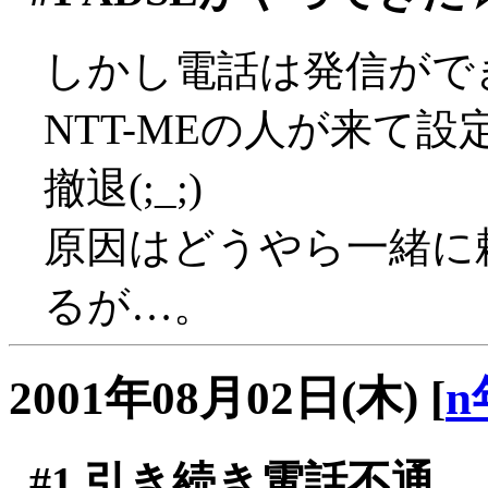
しかし電話は発信ができ
NTT-MEの人が来て
撤退(;_;)
原因はどうやら一緒に
るが…。
2001年08月02日(木)
[
n
#1
引き続き電話不通