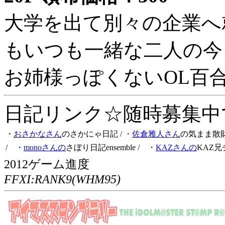
大学を出て別々の企業へ
もいつも一緒な二人の今
お姉様っぽくないOL百
日記リンク☆随時募集中です
・
おさかなさん
のさかにゃ日記
/ ・
佐倉雅人さん
の気まま散
/ ・
monoさんの
さぼり日記ensemble
/ ・
KAZさんの
KAZ兄
2012ゲーム進度
FFXI:RANK9(WHM95)