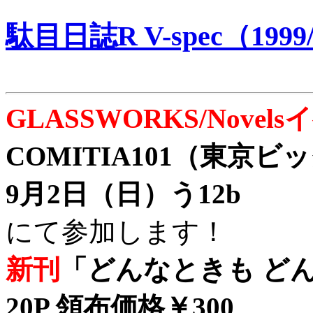
駄目日誌R V-spec（1999/
GLASSWORKS/Nove
COMITIA101（東京
9月2日（日）う12b
にて参加します！
新刊
「どんなときも どん
20P 領布価格￥300