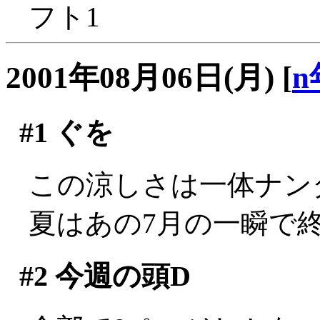
フト1
2001年08月06日(月)
[
n
#1
ぐを
この涼しさは一体ナンダ(
夏はあの7月の一瞬で終わ
#2
今週の頭D