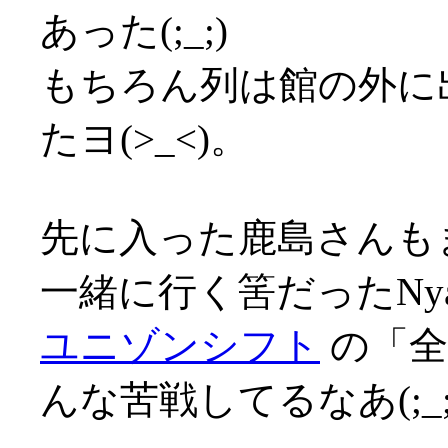
あった(;_;)
もちろん列は館の外に
たヨ(>_<)。
先に入った鹿島さんも
一緒に行く筈だったNya
ユニゾンシフト
の「全
んな苦戦してるなあ(;_;