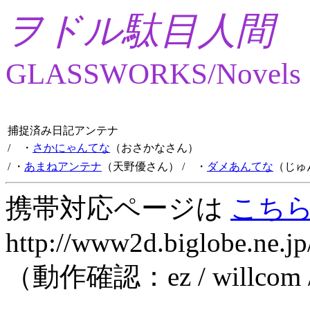
ヲドル駄目人間
GLASSWORKS/Novels
捕捉済み日記アンテナ
/ ・
さかにゃんてな
（おさかなさん）
/ ・
あまねアンテナ
（天野優さん）
/ ・
ダメあんてな
（じゅ
携帯対応ページは
こち
http://www2d.biglobe.ne.jp
（動作確認：ez / willcom 