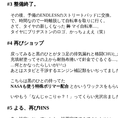
#3
整備終了。
その後、予備のENDLESSのストリートパッドに交換。
で、時間なので一時離脱して自転車を取りに行く。
さて、タイヤの新しくなった
舞
マイ自転車…、
タイヤにブリヂストンのロゴ、かっちょええ（笑）
#4
再びショップ
戻ってみると黒のひとがタコ足の排気漏れと格闘CHU(;_;)
充填材塗ってその上から耐熱布捲いて針金でぐるぐる…
…何とかなったらしいが(^^;;)
あとはスタビと干渉するエンジン補記類をいぢってまし
こちらは黒のひとの持ってた
NASAも使う特殊ポリマー配合
とかいうワックスをもら
いやもう「なんじゃこりゃ？！」ってくらい光沢出ました(^^
#5
よる、再びHNS