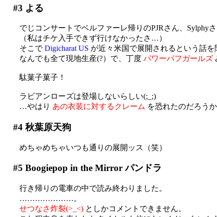
#3
よる
でじコンサートでベルファーレ帰りのPJRさん、Sylphy
（私はチケ入手できず行けなかったさ…）
そこで
Digicharat US
が近々米国で展開されるという話を
なんでも全て現地生産(?）で、丁度
パワーパフガールズ
駄菓子菓子！
ラビアンローズは登場しないらしい(;_;)
…やはり
あの衣装に対するクレーム
を恐れたのだろうか
#4
秋葉原天狗
めちゃめちゃいつも通りの展開ッス（笑）
#5
Boogiepop in the Mirror パンドラ
行き帰りの電車の中で読み終わりました。
…………………。
せつなさ炸裂(>_<)
としかコメントできません。