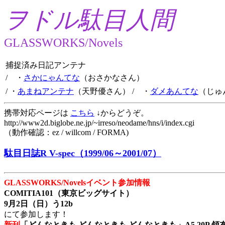
ヲドル駄目人間
GLASSWORKS/Novels
捕捉済み日記アンテナ
/ ・
さかにゃんてな
（おさかなさん）
/ ・
あまねアンテナ
（天野優さん）
/ ・
ダメあんてな
（じゅ
携帯対応ページは
こちら
↓からどうぞ。
http://www2d.biglobe.ne.jp/~irreso/neodame/hns/i/index.cgi
（動作確認：ez / willcom / FORMA)
駄目日誌R V-spec（1999/06～2001/07）
GLASSWORKS/Novelsイベント参加情報
COMITIA101（東京ビッグサイト）
9月2日（日）う12b
にて参加します！
新刊
「どんなときも どんなときも どんなときも」A5 20P 領布