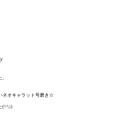
/
。
た。
いネオキャラット号磨き☆
;;)