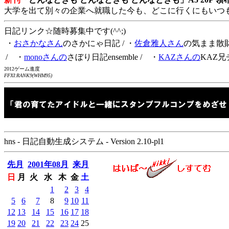
大学を出て別々の企業へ就職した今も、どこに行くにもいつ
日記リンク☆随時募集中です(^^;)
・
おさかなさん
のさかにゃ日記
/ ・
佐倉雅人さん
の気まま散
/ ・
monoさんの
さぼり日記ensemble
/ ・
KAZさんの
KAZ兄
2012ゲーム進度
FFXI:RANK9(WHM95)
hns - 日記自動生成システム - Version 2.10-pl1
先月
2001年08月
来月
日
月
火
水
木
金
土
1
2
3
4
5
6
7
8
9
10
11
12
13
14
15
16
17
18
19
20
21
22
23
24
25