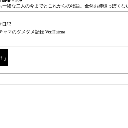
も一緒な二人の今までとこれからの物語。全然お姉様っぽくない
財日記
チャマのダメダメ記録 Ver.Hatena