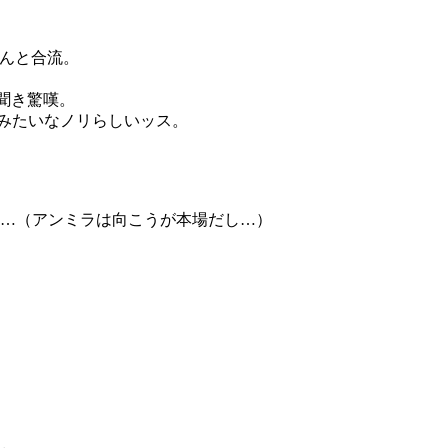
さんと合流。
聞き驚嘆。
みたいなノリらしいッス。
…（アンミラは向こうが本場だし…）