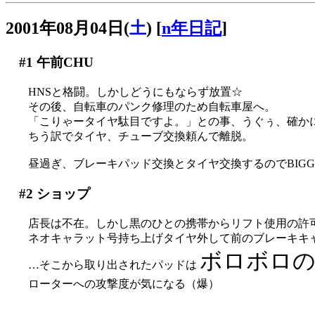
2001年08月04日(
土
)
[
n年日記
]
#1
午前CHU
HNSと格闘。しかしどうにもならず放置☆
その後、自転車のパンク修理のため自転車屋へ。
「こりゃータイヤ駄目ですよ。」との事、うぐぅ、確かにス
ちう訳でタイヤ、チューブ交換頼んで離脱。
昼過ぎ、ブレーキパッド交換とタイヤ交換するのでBIGG
#2
ショップ
店長は不在。しかし黒のひとの携帯からリフト使用の許
ネオキャラット号持ち上げタイヤ外して前のブレーキキ
ボロボロ
…そこから取り出されたパッドは
ローターへの攻撃度が気になる（爆）