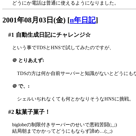
どうにか電話は普通に使えるようになりました。
2001年08月03日(金)
[
n年日記
]
#1
自動生成日記にチャレンジ☆
という事でTDSとHNSで試してみたのですが、
＠
とりあえず:
TDSの方は何か自前サーバーと知識がないとどうにもなら
＠
で、:
シェルいぢれなくても何とかなりそうなHNSに挑戦。
#2
駄菓子菓子！
biglobeの制限付きサーバーのせいで悪戦苦闘(;_;)
結局朝までかかってどうにもならず諦め…(;_;)