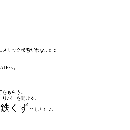
リック状態だわな…(;_;)
ATEへ。
可をもらう。
ャリパーを開ける。
の鉄くず
でした(;_;)。