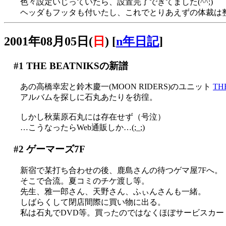
色々設定いじっていたら、設置完了できてました(^^;)
ヘッダもフッタも付いたし、これでとりあえずの体裁は
2001年08月05日(
日
)
[
n年日記
]
#1
THE BEATNIKSの新譜
あの高橋幸宏と鈴木慶一(MOON RIDERS)のユニット
TH
アルバムを探しに石丸あたりを彷徨。
しかし秋葉原石丸には存在せず（号泣）
…こうなったらWeb通販しか…(;_;)
#2
ゲーマーズ7F
新宿で某打ち合わせの後、鹿島さんの待つゲマ屋7Fへ。
そこで合流。夏コミのチケ渡し等。
先生、雅一郎さん、天野さん、ふぃんさんも一緒。
しばらくして閉店間際に買い物に出る。
私は石丸でDVD等。買ったのではなくほぼサービスカードで