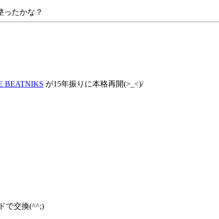
整ったかな？
E BEATNIKS
が15年振りに本格再開(>_<)/
交換(^^;)