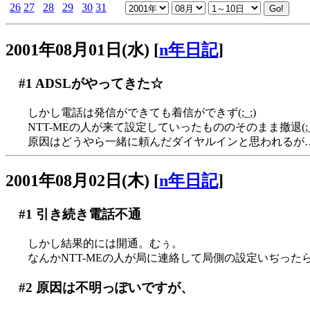
26
27
28
29
30
31
2001年08月01日(水)
[
n年日記
]
#1
ADSLがやってきた☆
しかし電話は発信ができても着信ができず(;_;)
NTT-MEの人が来て設定していったもののそのまま撤退(;_
原因はどうやら一緒に頼んだダイヤルインと思われるが
2001年08月02日(木)
[
n年日記
]
#1
引き続き電話不通
しかし結果的には開通。むぅ。
なんかNTT-MEの人が局に連絡して局側の設定いぢった
#2
原因は不明っぽいですが、