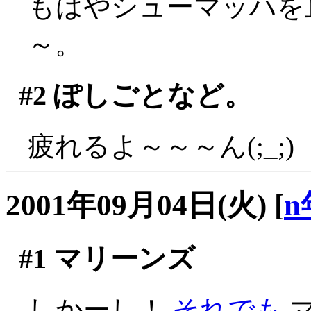
もはやシューマッハを
～。
#2
ぽしごとなど。
疲れるよ～～～ん(;_;)
2001年09月04日(火)
[
n
#1
マリーンズ
しかーし！
それでも