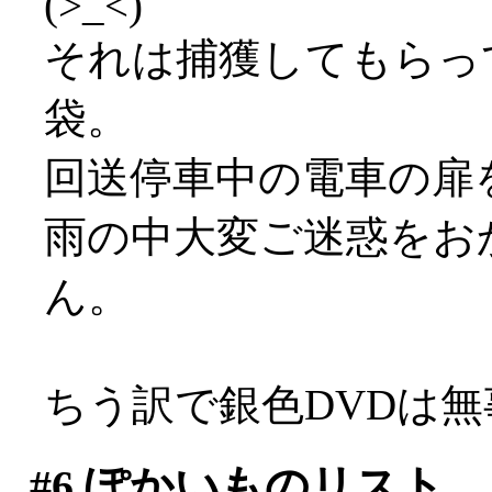
(>_<)
それは捕獲してもらっ
袋。
回送停車中の電車の扉
雨の中大変ご迷惑をおか
ん。
ちう訳で銀色DVDは
#6
ぽかいものリスト