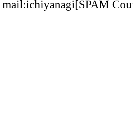
mail:ichiyanagi[SPAM Cou