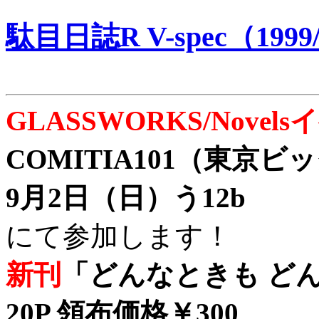
駄目日誌R V-spec（1999/
GLASSWORKS/Nove
COMITIA101（東京
9月2日（日）う12b
にて参加します！
新刊
「どんなときも どん
20P 領布価格￥300