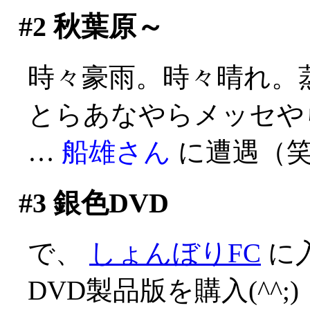
#2
秋葉原～
時々豪雨。時々晴れ。蒸し
とらあなやらメッセや
…
船雄さん
に遭遇（
#3
銀色DVD
で、
しょんぼりFC
に
DVD製品版を購入(^^;)