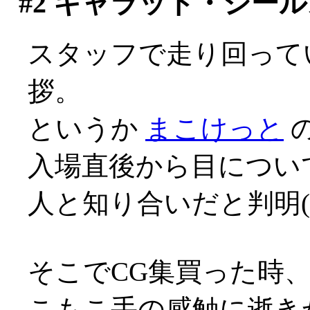
#2
キャラット・シール
スタッフで走り回って
拶。
というか
まこけっと
の
入場直後から目につい
人と知り合いだと判明(^^
そこでCG集買った時
こもこ手の感触に逝き