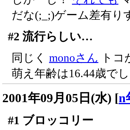
だな(;_;)ゲーム差有
#2
流行らしい…
同じく
monoさん
トコ
萌え年齢は16.44歳
2001年09月05日(水)
[
n
#1
ブロッコリー