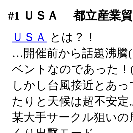
#1
ＵＳＡ 都立産業貿
ＵＳＡ
とは？！
…開催前から話題沸騰(
ベントなのであった！(>_
しかし台風接近とあっ
たりと天候は超不安定
某大手サークル狙いの