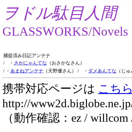
ヲドル駄目人間
GLASSWORKS/Novels
捕捉済み日記アンテナ
/ ・
さかにゃんてな
（おさかなさん）
/ ・
あまねアンテナ
（天野優さん）
/ ・
ダメあんてな
（じゅ
携帯対応ページは
こち
http://www2d.biglobe.ne.jp
（動作確認：ez / willcom 