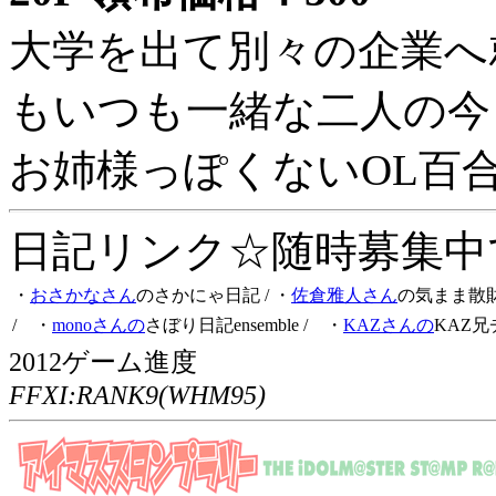
大学を出て別々の企業へ
もいつも一緒な二人の今
お姉様っぽくないOL百
日記リンク☆随時募集中です
・
おさかなさん
のさかにゃ日記
/ ・
佐倉雅人さん
の気まま散
/ ・
monoさんの
さぼり日記ensemble
/ ・
KAZさんの
KAZ兄
2012ゲーム進度
FFXI:RANK9(WHM95)