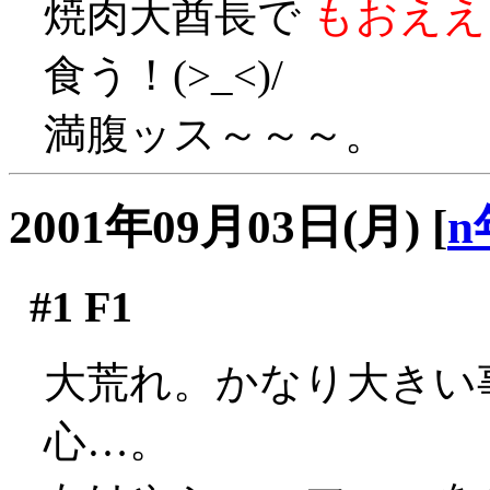
焼肉大酋長で
もおええ
食う！(>_<)/
満腹ッス～～～。
2001年09月03日(月)
[
n
#1
F1
大荒れ。かなり大きい
心…。