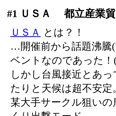
#1
ＵＳＡ 都立産業貿
ＵＳＡ
とは？！
…開催前から話題沸騰(
ベントなのであった！(>_
しかし台風接近とあっ
たりと天候は超不安定
某大手サークル狙いの