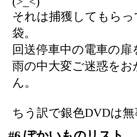
(>_<)
それは捕獲してもらっ
袋。
回送停車中の電車の扉
雨の中大変ご迷惑をおか
ん。
ちう訳で銀色DVDは
#6
ぽかいものリスト