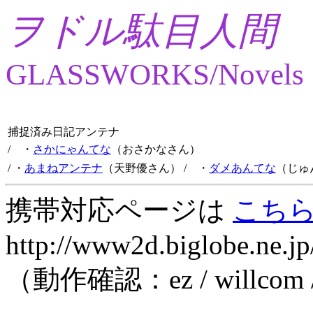
ヲドル駄目人間
GLASSWORKS/Novels
捕捉済み日記アンテナ
/ ・
さかにゃんてな
（おさかなさん）
/ ・
あまねアンテナ
（天野優さん）
/ ・
ダメあんてな
（じゅ
携帯対応ページは
こち
http://www2d.biglobe.ne.jp
（動作確認：ez / willcom 