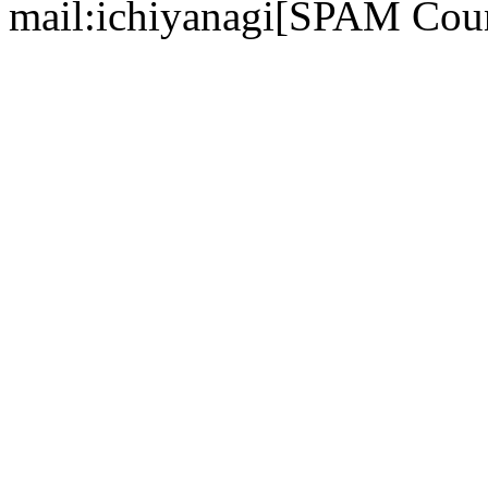
mail:ichiyanagi[SPAM Cou