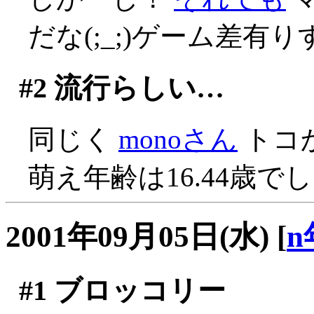
だな(;_;)ゲーム差有
#2
流行らしい…
同じく
monoさん
トコ
萌え年齢は16.44歳
2001年09月05日(水)
[
n
#1
ブロッコリー