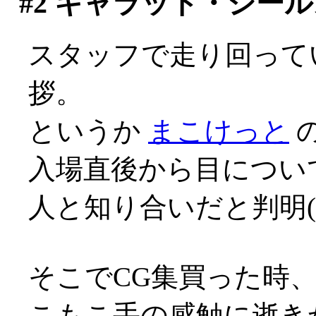
#2
キャラット・シール
スタッフで走り回って
拶。
というか
まこけっと
の
入場直後から目につい
人と知り合いだと判明(^^
そこでCG集買った時
こもこ手の感触に逝き