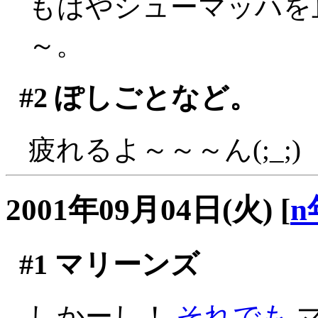
もはやシューマッハを
～。
#2
ぽしごとなど。
疲れるよ～～～ん(;_;)
2001年09月04日(火)
[
n
#1
マリーンズ
しかーし！
それでも