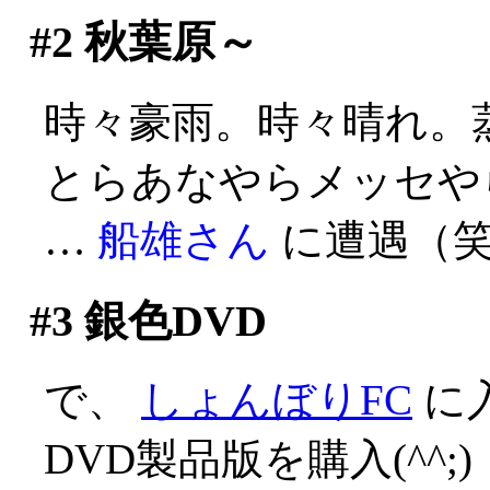
#2
秋葉原～
時々豪雨。時々晴れ。蒸し
とらあなやらメッセや
…
船雄さん
に遭遇（
#3
銀色DVD
で、
しょんぼりFC
に
DVD製品版を購入(^^;)