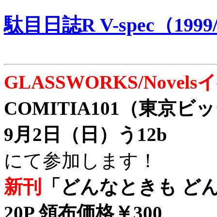
駄目日誌R V-spec（1999/
GLASSWORKS/Nove
COMITIA101（東京
9月2日（日）う12b
にて参加します！
新刊
「どんなときも どん
20P 領布価格￥300