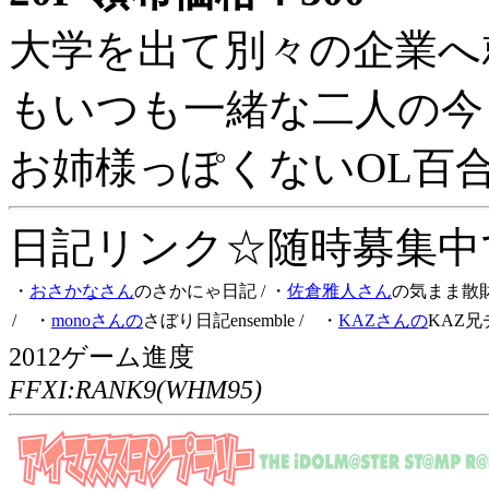
大学を出て別々の企業へ
もいつも一緒な二人の今
お姉様っぽくないOL百
日記リンク☆随時募集中です
・
おさかなさん
のさかにゃ日記
/ ・
佐倉雅人さん
の気まま散
/ ・
monoさんの
さぼり日記ensemble
/ ・
KAZさんの
KAZ兄
2012ゲーム進度
FFXI:RANK9(WHM95)