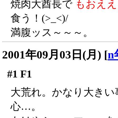
焼肉大酋長で
もおええ
食う！(>_<)/
満腹ッス～～～。
2001年09月03日(月)
[
n
#1
F1
大荒れ。かなり大きい
心…。