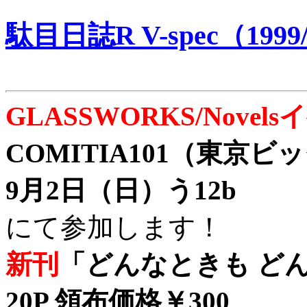
駄目日誌R V-spec（1999/
GLASSWORKS/Nove
COMITIA101（東京
9月2日（日）う12b
にて参加します！
新刊
「どんなときも どん
20P 領布価格￥300