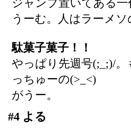
ジャンプ置いてある一
うーむ。人はラーメソの
駄菓子菓子！！
やっぱり先週号(;_;)
っちゅーの(>_<)
がうー。
#4
よる