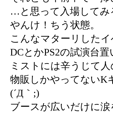
…と思って入場してみ
やんけ！ちう状態。
こんなマターリしたイ
DCとかPS2の試演台
ミストには辛うじて人
物販しかやってないK
(´Д｀;)
ブースが広いだけに涙