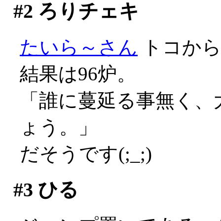
#2
ろりチェキ
たいら～さん
トコか
結果は96炉。
「誰に蔓延る事無く、大
ょう。」
だそうです(;_;)
#3
ひる