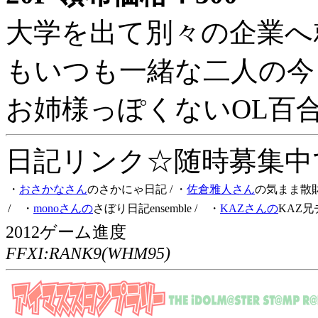
大学を出て別々の企業へ
もいつも一緒な二人の今
お姉様っぽくないOL百
日記リンク☆随時募集中です
・
おさかなさん
のさかにゃ日記
/ ・
佐倉雅人さん
の気まま散
/ ・
monoさんの
さぼり日記ensemble
/ ・
KAZさんの
KAZ兄
2012ゲーム進度
FFXI:RANK9(WHM95)