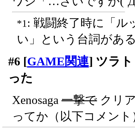
ワシ「…さいですか(´Д
: 戦闘終了時に「
*1
い」という台詞があ
#6
[
GAME関連
] ツラ
った
Xenosaga
一撃で
クリアァ
ってか（以下コメント