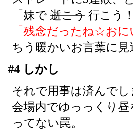
「妹で
逝こう
行こう！
「残念だったね☆おに
ちう暖かいお言葉に見送ら
#4
しかし
それで用事は済んでしまっ
会場内でゆっっくり昼
ってない罠。