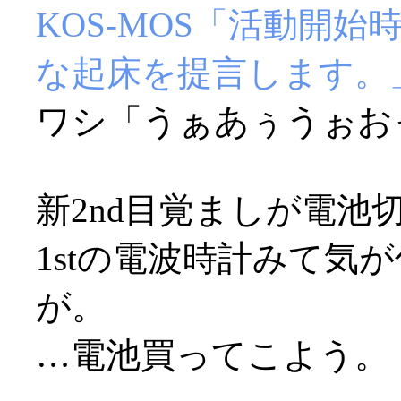
KOS-MOS「活動開
な起床を提言します。
ワシ「うぁあぅうぉおっ(
新2nd目覚ましが電池切
1stの電波時計みて気
が。
…電池買ってこよう。