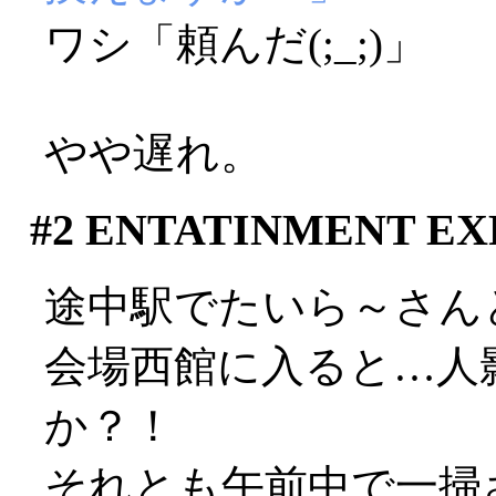
ワシ「頼んだ(;_;)」
やや遅れ。
#2
ENTATINMENT EXP
途中駅でたいら～さん
会場西館に入ると…人
か？！
それとも午前中で一掃