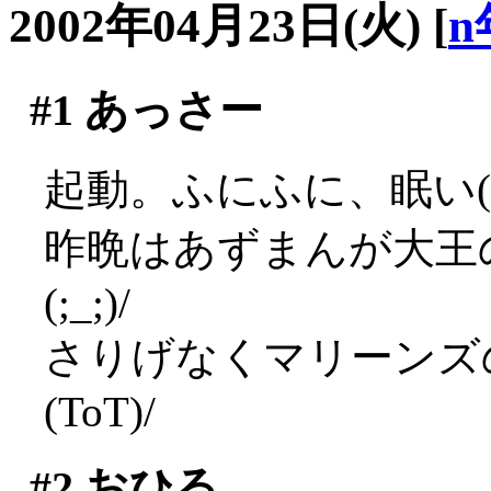
2002年04月23日(火)
[
n
#1
あっさー
起動。ふにふに、眠い(*
昨晩はあずまんが大王
(;_;)/
さりげなくマリーンズ
(ToT)/
#2
おひる