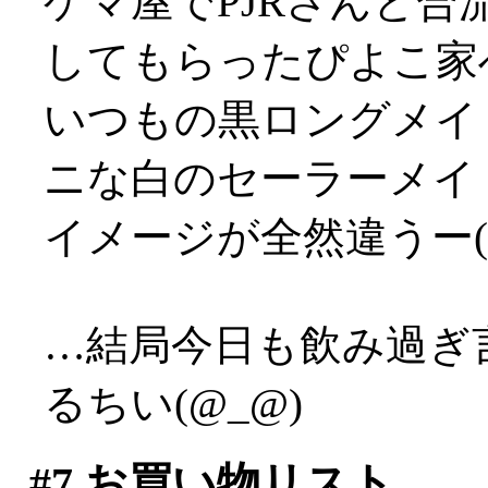
ゲマ屋でPJRさんと
してもらったぴよこ家
いつもの黒ロングメイ
ニな白のセーラーメイ
イメージが全然違うー(
…結局今日も飲み過ぎ
るちい(@_@)
#7
お買い物リスト