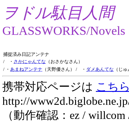
ヲドル駄目人間
GLASSWORKS/Novels
捕捉済み日記アンテナ
/ ・
さかにゃんてな
（おさかなさん）
/ ・
あまねアンテナ
（天野優さん）
/ ・
ダメあんてな
（じゅ
携帯対応ページは
こち
http://www2d.biglobe.ne.jp
（動作確認：ez / willcom 