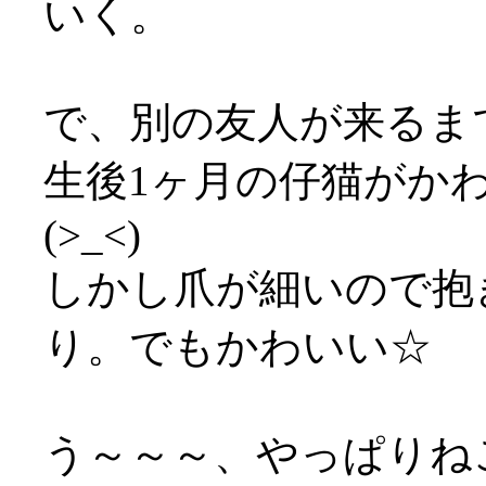
いく。
で、別の友人が来るま
生後1ヶ月の仔猫がか
(>_<)
しかし爪が細いので抱
り。でもかわいい☆
う～～～、やっぱりねこ