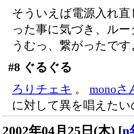
そういえば電源入れ直
った事に気づき、ルー
うむっ、繋がったです
#8
ぐるぐる
ろりチェキ
。
mono
に対して異を唱えたい
2002年04月25日(木)
[
n