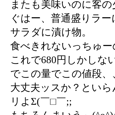
またも美味いのに客の
ぐはー、普通盛りラー
サラダに漬け物。
食べきれないっちゅーの(
これで680円しかし
でこの量でこの値段、
大丈夫ッスか？といら
リよΣ(￣□￣;;