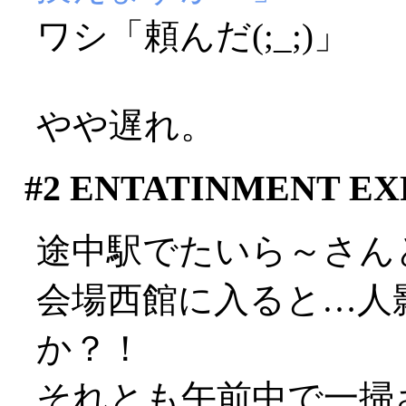
ワシ「頼んだ(;_;)」
やや遅れ。
#2
ENTATINMENT EXP
途中駅でたいら～さん
会場西館に入ると…人
か？！
それとも午前中で一掃