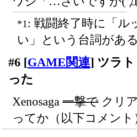
ワシ「…さいですか(´Д
: 戦闘終了時に「
*1
い」という台詞があ
#6
[
GAME関連
] ツラ
った
Xenosaga
一撃で
クリアァ
ってか（以下コメント