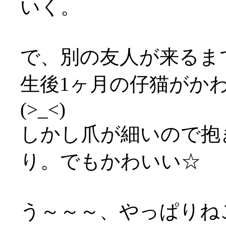
いく。
で、別の友人が来るま
生後1ヶ月の仔猫がか
(>_<)
しかし爪が細いので抱
り。でもかわいい☆
う～～～、やっぱりねこ