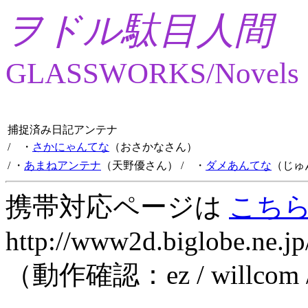
ヲドル駄目人間
GLASSWORKS/Novels
捕捉済み日記アンテナ
/ ・
さかにゃんてな
（おさかなさん）
/ ・
あまねアンテナ
（天野優さん）
/ ・
ダメあんてな
（じゅ
携帯対応ページは
こち
http://www2d.biglobe.ne.jp
（動作確認：ez / willcom 