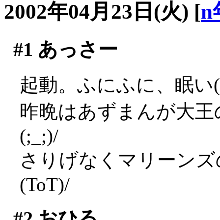
2002年04月23日(火)
[
n
#1
あっさー
起動。ふにふに、眠い(*
昨晩はあずまんが大王
(;_;)/
さりげなくマリーンズ
(ToT)/
#2
おひる