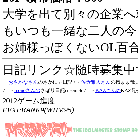
大学を出て別々の企業へ
もいつも一緒な二人の今
お姉様っぽくないOL百
日記リンク☆随時募集中です
・
おさかなさん
のさかにゃ日記
/ ・
佐倉雅人さん
の気まま散
/ ・
monoさんの
さぼり日記ensemble
/ ・
KAZさんの
KAZ兄
2012ゲーム進度
FFXI:RANK9(WHM95)