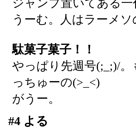
ジャンプ置いてある一
うーむ。人はラーメソの
駄菓子菓子！！
やっぱり先週号(;_;)
っちゅーの(>_<)
がうー。
#4
よる