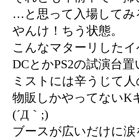
…と思って入場してみ
やんけ！ちう状態。
こんなマターリしたイ
DCとかPS2の試演台
ミストには辛うじて人
物販しかやってないK
(´Д｀;)
ブースが広いだけに涙