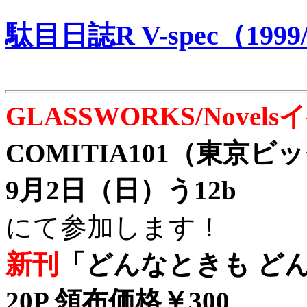
駄目日誌R V-spec（1999/
GLASSWORKS/Nove
COMITIA101（東京
9月2日（日）う12b
にて参加します！
新刊
「どんなときも どん
20P 領布価格￥300