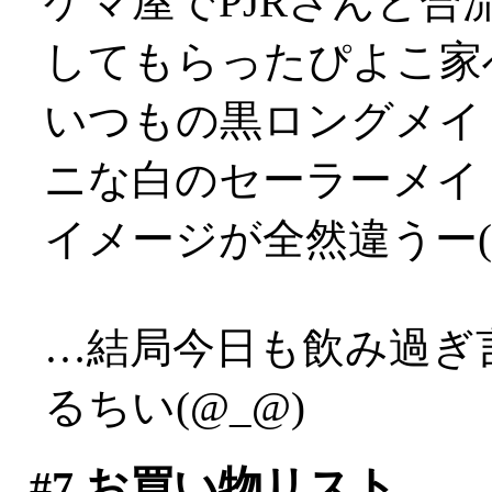
ゲマ屋でPJRさんと
してもらったぴよこ家
いつもの黒ロングメイ
ニな白のセーラーメイ
イメージが全然違うー(
…結局今日も飲み過ぎ
るちい(@_@)
#7
お買い物リスト