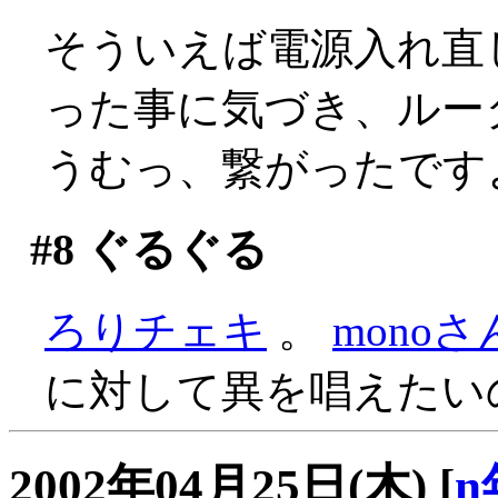
そういえば電源入れ直
った事に気づき、ルー
うむっ、繋がったです
#8
ぐるぐる
ろりチェキ
。
mono
に対して異を唱えたい
2002年04月25日(木)
[
n