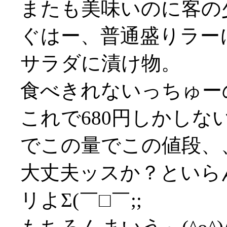
またも美味いのに客の
ぐはー、普通盛りラー
サラダに漬け物。
食べきれないっちゅーの(
これで680円しかし
でこの量でこの値段、
大丈夫ッスか？といら
リよΣ(￣□￣;;