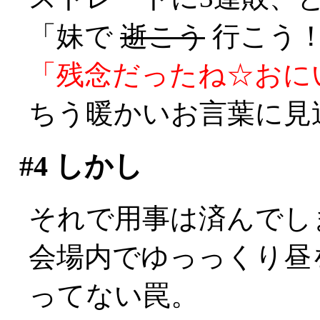
「妹で
逝こう
行こう！
「残念だったね☆おに
ちう暖かいお言葉に見送ら
#4
しかし
それで用事は済んでしまっ
会場内でゆっっくり昼
ってない罠。