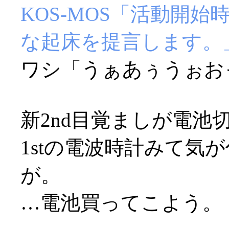
KOS-MOS「活動開
な起床を提言します。
ワシ「うぁあぅうぉおっ(
新2nd目覚ましが電池切
1stの電波時計みて気
が。
…電池買ってこよう。