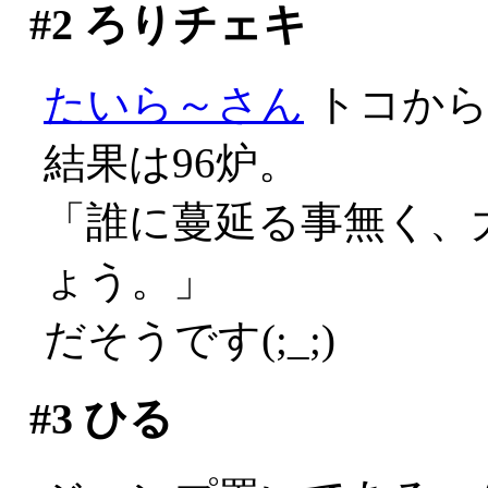
#2
ろりチェキ
たいら～さん
トコか
結果は96炉。
「誰に蔓延る事無く、大
ょう。」
だそうです(;_;)
#3
ひる