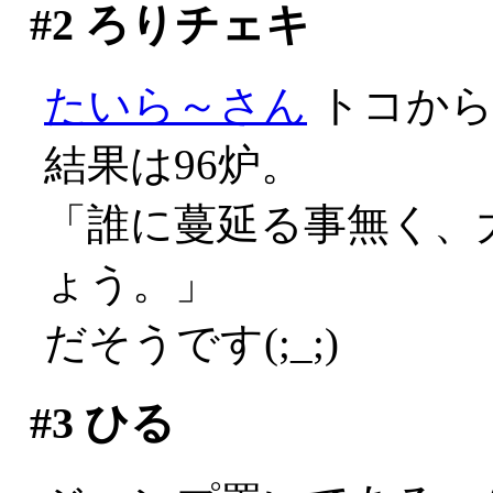
#2
ろりチェキ
たいら～さん
トコか
結果は96炉。
「誰に蔓延る事無く、大
ょう。」
だそうです(;_;)
#3
ひる