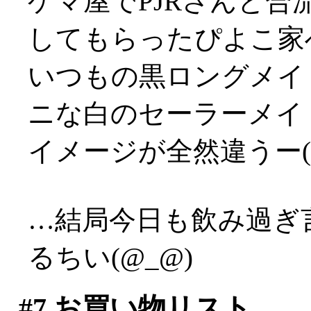
ゲマ屋でPJRさんと
してもらったぴよこ家
いつもの黒ロングメイ
ニな白のセーラーメイ
イメージが全然違うー(
…結局今日も飲み過ぎ
るちい(@_@)
#7
お買い物リスト