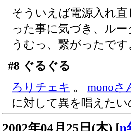
そういえば電源入れ直
った事に気づき、ルー
うむっ、繋がったです
#8
ぐるぐる
ろりチェキ
。
mono
に対して異を唱えたい
2002年04月25日(木)
[
n