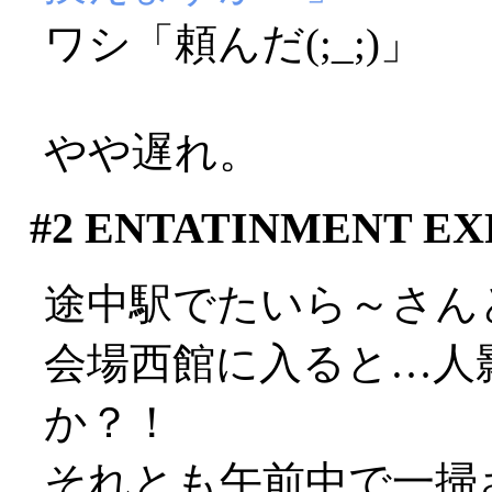
ワシ「頼んだ(;_;)」
やや遅れ。
#2
ENTATINMENT EXP
途中駅でたいら～さん
会場西館に入ると…人
か？！
それとも午前中で一掃