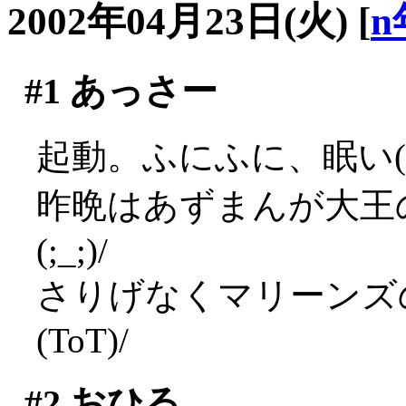
2002年04月23日(火)
[
n
#1
あっさー
起動。ふにふに、眠い(*
昨晩はあずまんが大王
(;_;)/
さりげなくマリーンズ
(ToT)/
#2
おひる