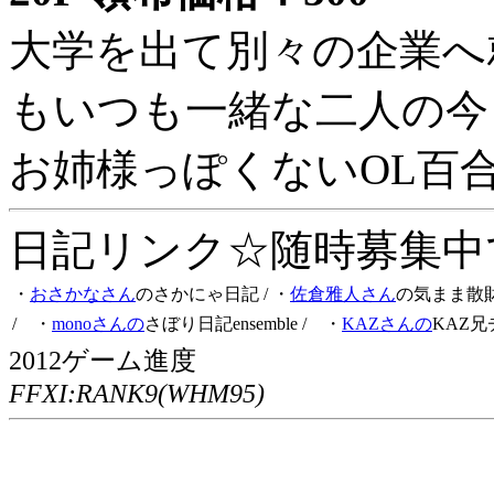
大学を出て別々の企業へ
もいつも一緒な二人の今
お姉様っぽくないOL百
日記リンク☆随時募集中です
・
おさかなさん
のさかにゃ日記
/ ・
佐倉雅人さん
の気まま散
/ ・
monoさんの
さぼり日記ensemble
/ ・
KAZさんの
KAZ兄
2012ゲーム進度
FFXI:RANK9(WHM95)