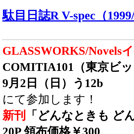
駄目日誌R V-spec（1999/
GLASSWORKS/Nove
COMITIA101（東京
9月2日（日）う12b
にて参加します！
新刊
「どんなときも どん
20P 領布価格￥300