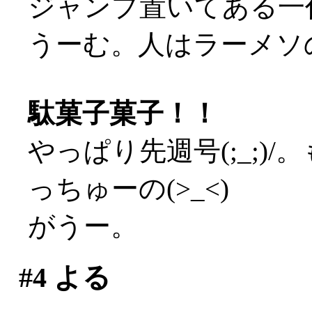
ジャンプ置いてある一
うーむ。人はラーメソの
駄菓子菓子！！
やっぱり先週号(;_;)
っちゅーの(>_<)
がうー。
#4
よる