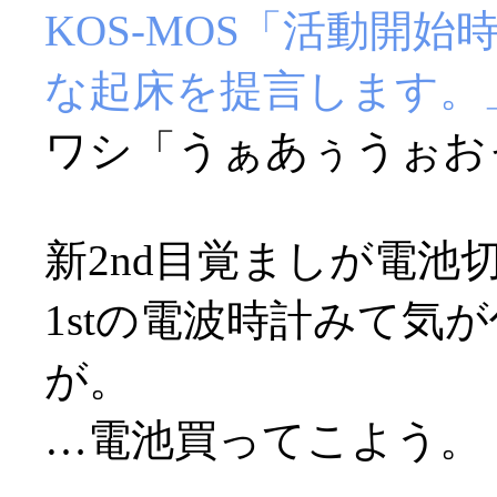
KOS-MOS「活動開
な起床を提言します。
ワシ「うぁあぅうぉおっ(
新2nd目覚ましが電池切
1stの電波時計みて気
が。
…電池買ってこよう。