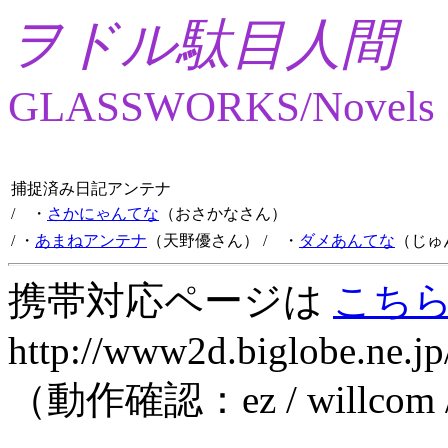
ヲドル駄目人間
GLASSWORKS/Novels
捕捉済み日記アンテナ
/ ・
さかにゃんてな
（おさかなさん）
/ ・
あまねアンテナ
（天野優さん）
/ ・
ダメあんてな
（じゅ
携帯対応ページは
こち
http://www2d.biglobe.ne.jp
（動作確認：ez / willcom 