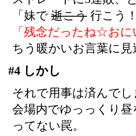
「妹で
逝こう
行こう！
「残念だったね☆おに
ちう暖かいお言葉に見送ら
#4
しかし
それで用事は済んでしまっ
会場内でゆっっくり昼
ってない罠。