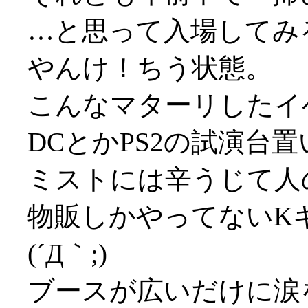
…と思って入場してみ
やんけ！ちう状態。
こんなマターリしたイ
DCとかPS2の試演台
ミストには辛うじて人
物販しかやってないK
(´Д｀;)
ブースが広いだけに涙