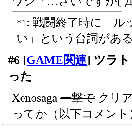
ワシ「…さいですか(´Д
: 戦闘終了時に「
*1
い」という台詞があ
#6
[
GAME関連
] ツラ
った
Xenosaga
一撃で
クリアァ
ってか（以下コメント