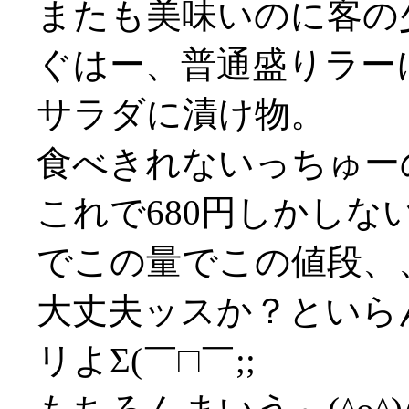
またも美味いのに客の
ぐはー、普通盛りラー
サラダに漬け物。
食べきれないっちゅーの(
これで680円しかし
でこの量でこの値段、
大丈夫ッスか？といら
リよΣ(￣□￣;;