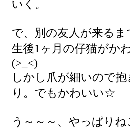
いく。
で、別の友人が来るま
生後1ヶ月の仔猫がか
(>_<)
しかし爪が細いので抱
り。でもかわいい☆
う～～～、やっぱりねこ