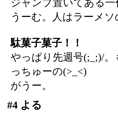
ジャンプ置いてある一
うーむ。人はラーメソの
駄菓子菓子！！
やっぱり先週号(;_;)
っちゅーの(>_<)
がうー。
#4
よる