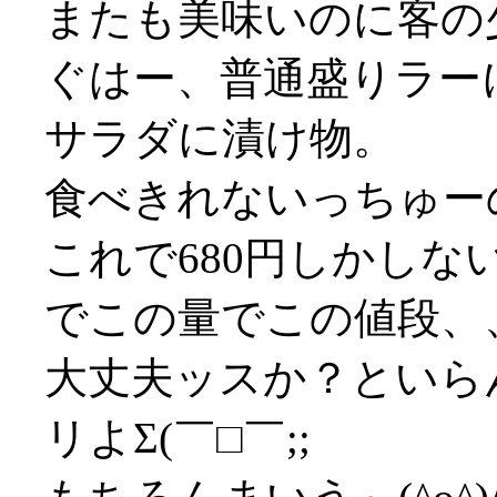
またも美味いのに客の
ぐはー、普通盛りラー
サラダに漬け物。
食べきれないっちゅーの(
これで680円しかし
でこの量でこの値段、
大丈夫ッスか？といら
リよΣ(￣□￣;;