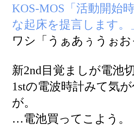
KOS-MOS「活動開
な起床を提言します。
ワシ「うぁあぅうぉおっ(
新2nd目覚ましが電池切
1stの電波時計みて気
が。
…電池買ってこよう。