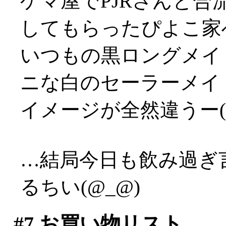
ゲマ屋でPJRさんと
してもらったぴよこ家
いつもの黒ロングメイ
ニな白のセーラーメイ
イメージが全然違うー(
…結局今日も飲み過ぎ
るちい(@_@)
#7
お買い物リスト