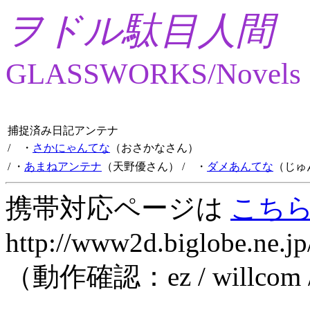
ヲドル駄目人間
GLASSWORKS/Novels
捕捉済み日記アンテナ
/ ・
さかにゃんてな
（おさかなさん）
/ ・
あまねアンテナ
（天野優さん）
/ ・
ダメあんてな
（じゅ
携帯対応ページは
こち
http://www2d.biglobe.ne.jp
（動作確認：ez / willcom 