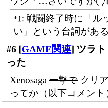
ワシ「…さいですか(´Д
: 戦闘終了時に「
*1
い」という台詞があ
#6
[
GAME関連
] ツラ
った
Xenosaga
一撃で
クリアァ
ってか（以下コメント