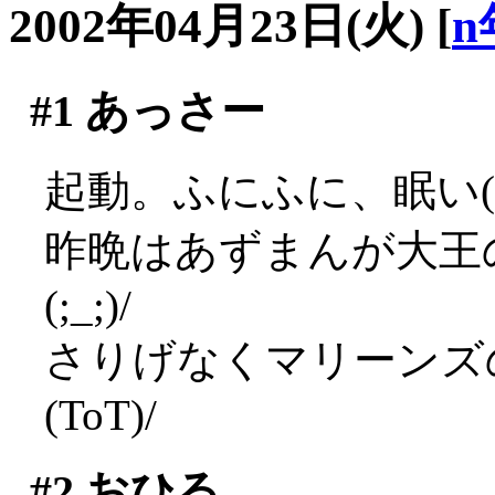
2002年04月23日(火)
[
n
#1
あっさー
起動。ふにふに、眠い(*
昨晩はあずまんが大王
(;_;)/
さりげなくマリーンズ
(ToT)/
#2
おひる