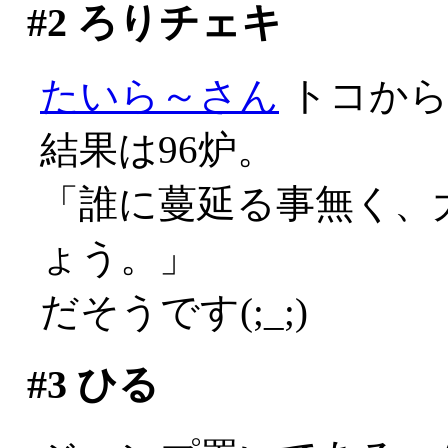
#2
ろりチェキ
たいら～さん
トコか
結果は96炉。
「誰に蔓延る事無く、大
ょう。」
だそうです(;_;)
#3
ひる