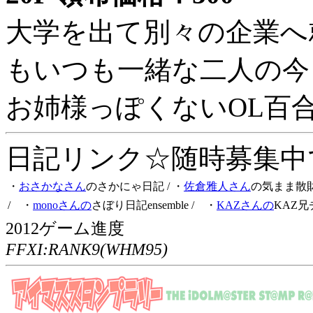
大学を出て別々の企業へ
もいつも一緒な二人の今
お姉様っぽくないOL百
日記リンク☆随時募集中です
・
おさかなさん
のさかにゃ日記
/ ・
佐倉雅人さん
の気まま散
/ ・
monoさんの
さぼり日記ensemble
/ ・
KAZさんの
KAZ兄
2012ゲーム進度
FFXI:RANK9(WHM95)