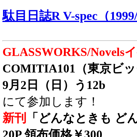
駄目日誌R V-spec（1999/
GLASSWORKS/Nove
COMITIA101（東京
9月2日（日）う12b
にて参加します！
新刊
「どんなときも どん
20P 領布価格￥300