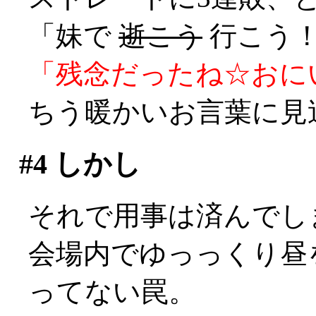
「妹で
逝こう
行こう！
「残念だったね☆おに
ちう暖かいお言葉に見送ら
#4
しかし
それで用事は済んでしまっ
会場内でゆっっくり昼
ってない罠。