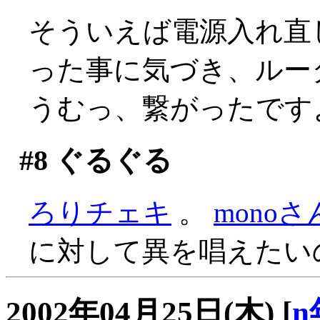
そういえば電源入れ直
った事に気づき、ルー
うむっ、繋がったです
#8
ぐるぐる
ろりチェキ
。
mono
に対して異を唱えたい
2002年04月25日(木)
[
n