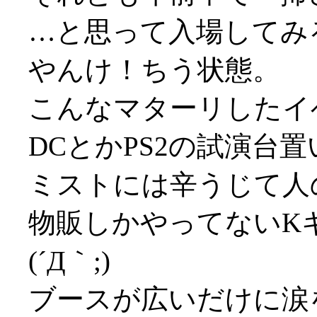
…と思って入場してみ
やんけ！ちう状態。
こんなマターリしたイ
DCとかPS2の試演台
ミストには辛うじて人
物販しかやってないK
(´Д｀;)
ブースが広いだけに涙