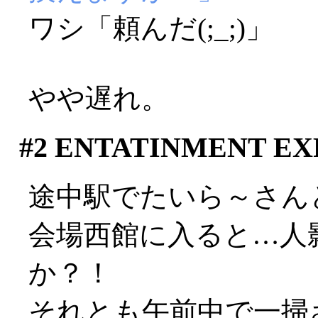
ワシ「頼んだ(;_;)」
やや遅れ。
#2
ENTATINMENT EXP
途中駅でたいら～さん
会場西館に入ると…人
か？！
それとも午前中で一掃