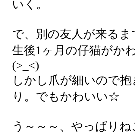
いく。
で、別の友人が来るま
生後1ヶ月の仔猫がか
(>_<)
しかし爪が細いので抱
り。でもかわいい☆
う～～～、やっぱりねこ