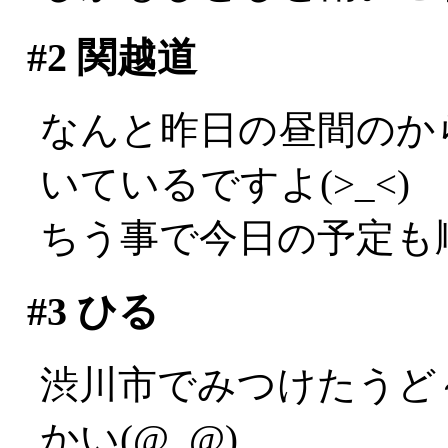
#2
関越道
なんと昨日の昼間のか
いているですよ(>_<)
ちう事で今日の予定も
#3
ひる
渋川市でみつけたうど
かい(@_@)