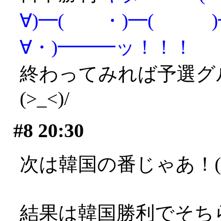
∀)━( ・)━( )━
∀・)━━━ッ！！！
終わってみれば予選グ
(>_<)/
#8
20:30
次は韓国の番じゃあ！(>_
結果は韓国勝利でそち