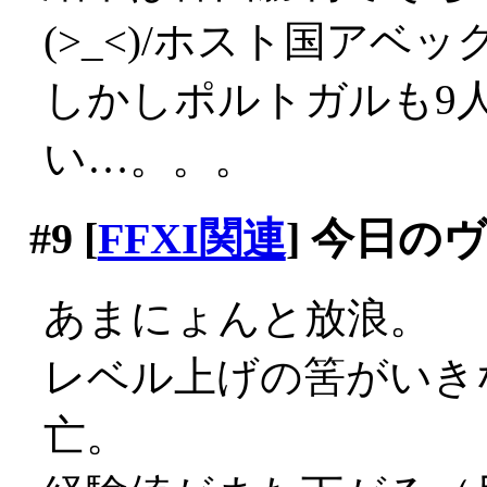
(>_<)/ホスト国アベ
しかしポルトガルも9
い…。。。
#9
[
FFXI関連
] 今日の
あまにょんと放浪。
レベル上げの筈がいき
亡。