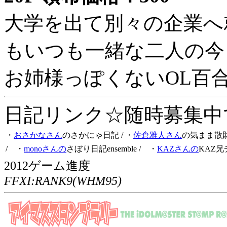
大学を出て別々の企業へ
もいつも一緒な二人の今
お姉様っぽくないOL百
日記リンク☆随時募集中です
・
おさかなさん
のさかにゃ日記
/ ・
佐倉雅人さん
の気まま散
/ ・
monoさんの
さぼり日記ensemble
/ ・
KAZさんの
KAZ兄
2012ゲーム進度
FFXI:RANK9(WHM95)