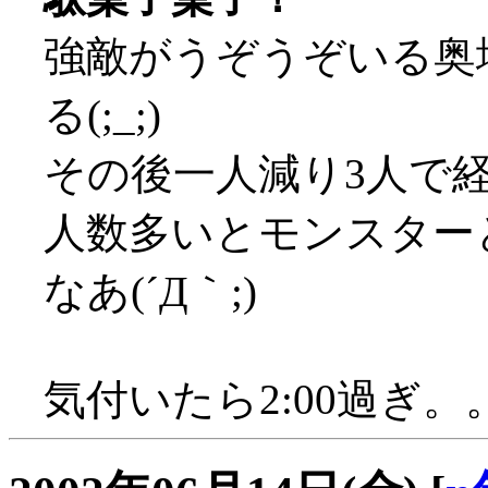
強敵がうぞうぞいる奥
る(;_;)
その後一人減り3人で
人数多いとモンスター
なあ(´Д｀;)
気付いたら2:00過ぎ。