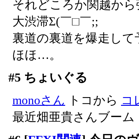
それどころか関越から
大渋滞Σ(￣□￣;;
裏道の裏道を爆走して
ほほ…。
#5
ちょいぐる
monoさん
トコから
コ
最近畑亜貴さんブーム！(^