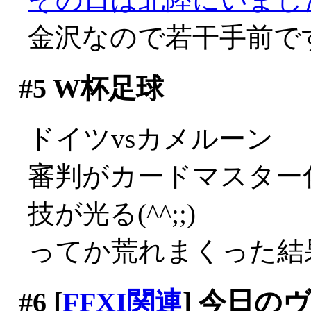
金沢なので若干手前で
#5
W杯足球
ドイツvsカメルーン
審判がカードマスター
技が光る(^^;;)
ってか荒れまくった結
#6
[
FFXI関連
] 今日の