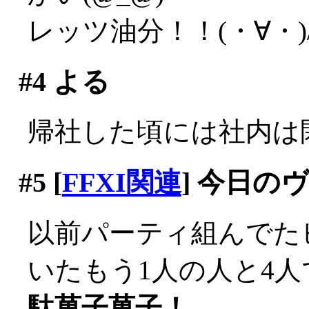
レッツ油分！！(・∀・)
#4
よる
帰社した頃には社内は閑散
#5
[
FFXI関連
] 今日の
以前パーティ組んでた
いたもう1人の人と4
駄菓子菓子！