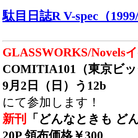
駄目日誌R V-spec（1999/
GLASSWORKS/Nove
COMITIA101（東京
9月2日（日）う12b
にて参加します！
新刊
「どんなときも どん
20P 領布価格￥300