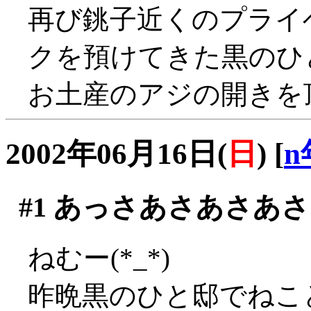
再び銚子近くのプライ
クを預けてきた黒のひ
お土産のアジの開きを頂く
2002年06月16日(
日
)
[
n
#1
あっさあさあさあさ
ねむー(*_*)
昨晩黒のひと邸でねこと