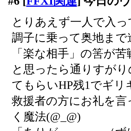
#6
[
FFXI関連
] 今日の
とりあえず一人で入っ
調子に乗って奥地まで
「楽な相手」の筈が苦戦
と思ったら通りすがり
てもらいHP残1でギリ
救援者の方にお礼を言
く魔法(@_@)