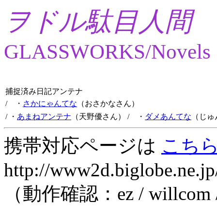
ヲドル駄目人間
GLASSWORKS/Novels
捕捉済み日記アンテナ
/ ・
さかにゃんてな
（おさかなさん）
/ ・
あまねアンテナ
（天野優さん）
/ ・
ダメあんてな
（じゅ
携帯対応ページは
こち
http://www2d.biglobe.ne.jp
（動作確認：ez / willcom 