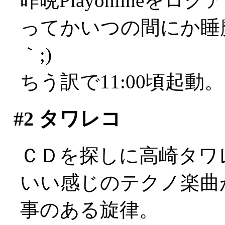
昨晩Playonline
ってかいつの間にか睡魔
｀;)
ちう訳で11:00頃起動
#2
タワレコ
ＣＤを探しに高崎タワ
いい感じのテクノ楽曲
事のある旋律。