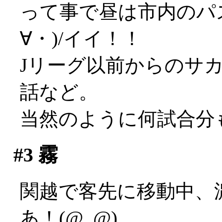
って事で昼は市内のパ
∀・)/イイ！！
Jリーグ以前からのサ
話など。
当然のように何試合分
#3
霧
関越で客先に移動中、
あ！(@_@)