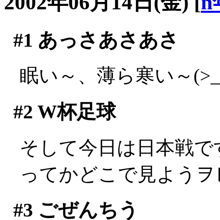
2002年06月14日(金)
[
n
#1
あっさあさあさ
眠い～、薄ら寒い～(>_
#2
W杯足球
そして今日は日本戦で
ってかどこで見ようヲ
#3
ごぜんちう