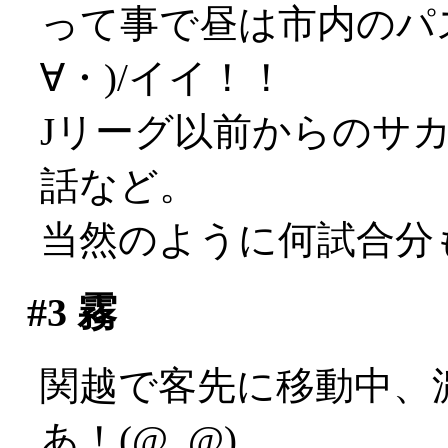
って事で昼は市内のパ
∀・)/イイ！！
Jリーグ以前からのサ
話など。
当然のように何試合分
#3
霧
関越で客先に移動中、
あ！(@_@)