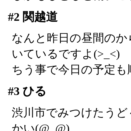
#2
関越道
なんと昨日の昼間のか
いているですよ(>_<)
ちう事で今日の予定も
#3
ひる
渋川市でみつけたうど
かい(@_@)