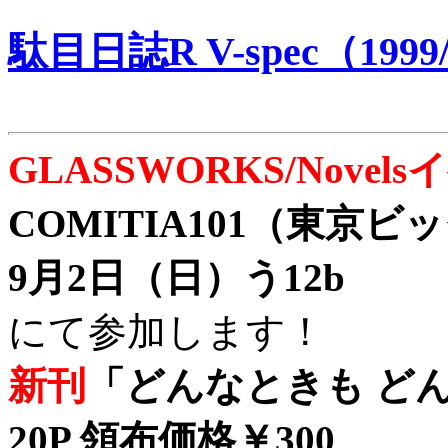
駄目日誌R V-spec（1999/
GLASSWORKS/Nove
COMITIA101（東京
9月2日（日）う12b
にて参加します！
新刊
「どんなときも どん
20P 領布価格￥300