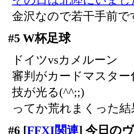
金沢なので若干手前で
#5
W杯足球
ドイツvsカメルーン
審判がカードマスター
技が光る(^^;;)
ってか荒れまくった結
#6
[
FFXI関連
] 今日の