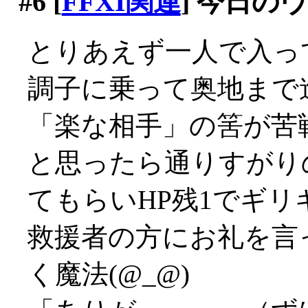
#6
[
FFXI関連
] 今日の
とりあえず一人で入っ
調子に乗って奥地まで
「楽な相手」の筈が苦戦
と思ったら通りすがり
てもらいHP残1でギリ
救援者の方にお礼を言
く魔法(@_@)