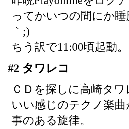
昨晩Playonline
ってかいつの間にか睡魔
｀;)
ちう訳で11:00頃起動
#2
タワレコ
ＣＤを探しに高崎タワ
いい感じのテクノ楽曲
事のある旋律。