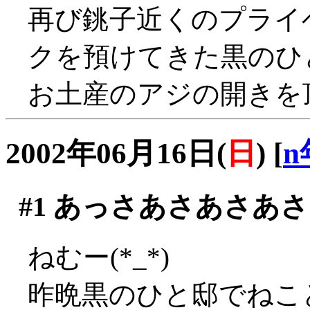
再び銚子近くのプライ
クを預けてきた黒のひ
お土産のアジの開きを頂く
2002年06月16日(
日
)
[
n
#1
あっさあさあさあさ
ねむー(*_*)
昨晩黒のひと邸でねこと