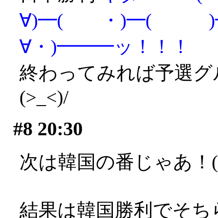
∀)━( ・)━( )━
∀・)━━━ッ！！！
終わってみれば予選グ
(>_<)/
#8
20:30
次は韓国の番じゃあ！(>_
結果は韓国勝利でそち