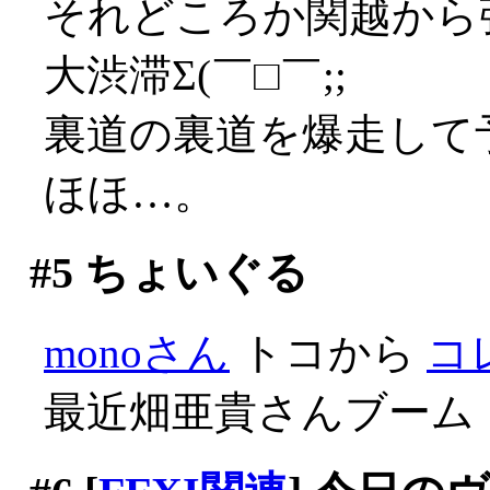
それどころか関越から
大渋滞Σ(￣□￣;;
裏道の裏道を爆走して
ほほ…。
#5
ちょいぐる
monoさん
トコから
コ
最近畑亜貴さんブーム！(^