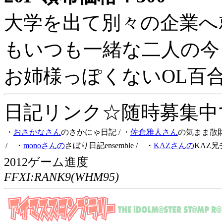
大学を出て別々の企業へ
もいつも一緒な二人の今
お姉様っぽくないOL百
日記リンク☆随時募集中です
・
おさかなさん
のさかにゃ日記
/ ・
佐倉雅人さん
の気まま散
/ ・
monoさんの
さぼり日記ensemble
/ ・
KAZさんの
KAZ兄
2012ゲーム進度
FFXI:RANK9(WHM95)