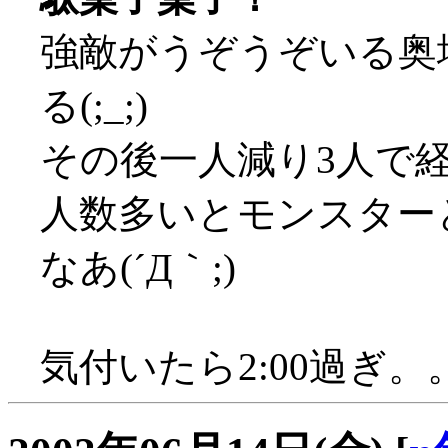
強敵がうぞうぞいる奥
る(;_;)
その後一人減り3人で
人数多いとモンスター
なあ(´Д｀;)
気付いたら2:00過ぎ。