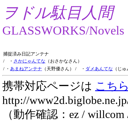
ヲドル駄目人間
GLASSWORKS/Novels
捕捉済み日記アンテナ
/ ・
さかにゃんてな
（おさかなさん）
/ ・
あまねアンテナ
（天野優さん）
/ ・
ダメあんてな
（じゅ
携帯対応ページは
こち
http://www2d.biglobe.ne.jp
（動作確認：ez / willcom 