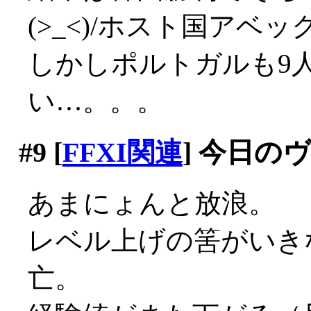
(>_<)/ホスト国アベ
しかしポルトガルも9
い…。。。
#9
[
FFXI関連
] 今日の
あまにょんと放浪。
レベル上げの筈がいき
亡。