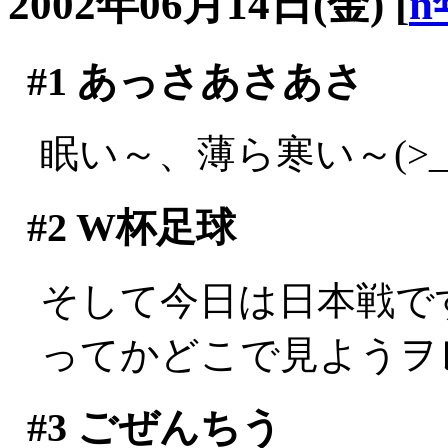
2002年06月14日(金)
[
n
#1
あっさあさあさ
眠い～、薄ら寒い～(>_
#2
W杯足球
そして今日は日本戦で
ってかどこで見ようヲ
#3
ごぜんちう