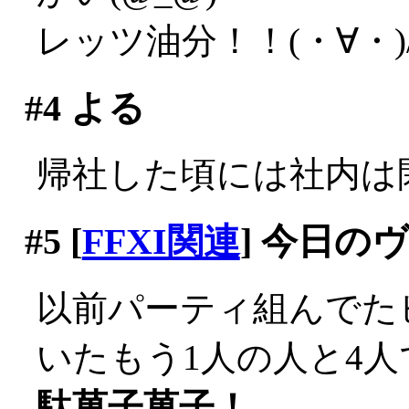
レッツ油分！！(・∀・)
#4
よる
帰社した頃には社内は閑散
#5
[
FFXI関連
] 今日の
以前パーティ組んでた
いたもう1人の人と4
駄菓子菓子！