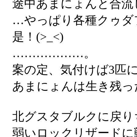
途中あまにょんと合流
…やっぱり各種クゥダ
是！(>_<)
………………。
案の定、気付けば3匹に囲
あまにょんは生き残っ
北グスタブルクに戻り
弱いロックリザードに