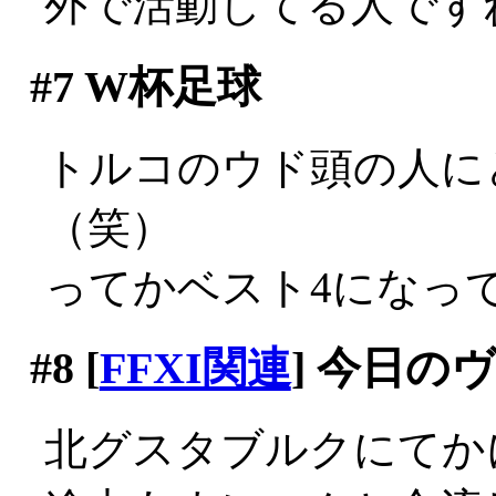
外で活動してる人です
#7
W杯足球
トルコのウド頭の人に
（笑）
ってかベスト4になっ
#8
[
FFXI関連
] 今日の
北グスタブルクにてか