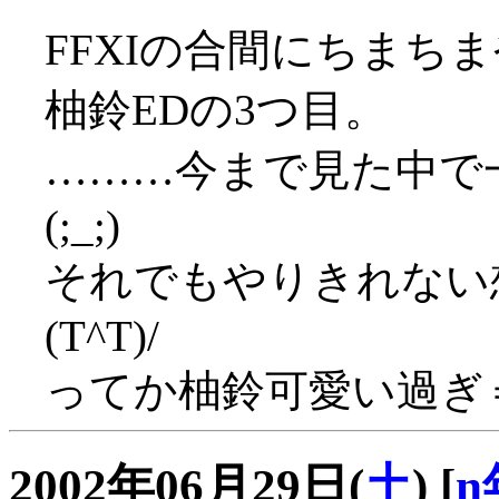
FFXIの合間にちまち
柚鈴EDの3つ目。
………今まで見た中で
(;_;)
それでもやりきれない
(T^T)/
ってか柚鈴可愛い過ぎ
2002年06月29日(
土
)
[
n