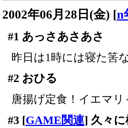
2002年06月28日(金)
[
n
#1
あっさあさあさ
昨日は1時には寝た筈なの
#2
おひる
唐揚げ定食！イエマリ～(^
#3
[
GAME関連
] 久々