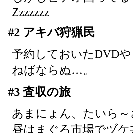
Zzzzzzz
#2
アキバ狩猟民
予約しておいたDVD
ねばならぬ…。
#3
査収の旅
あまにょん、たいら～
昼はまぐろ市場でヅケ丼。