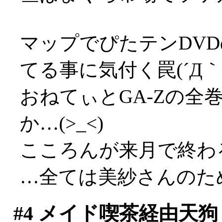
マップでぴたテンDV
てる事に気付く罠(´Д｀;
おねてぃとGA-Zの全
か…(>_<)
こころんが来月で終わ
…全ては美紗さんのた
#4
メイド喫茶経由天狗