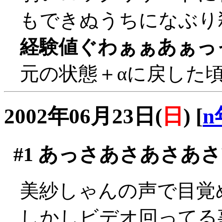
もできぬうちになぶり殺し
経験値ぐわぁぁあぁっ
元の状態＋αに戻した
2002年06月23日(
日
)
[
n
#1
あっさあさあさあさ
美紗しゃんの声で目覚
しかしビデオ回ってる