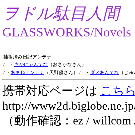
ヲドル駄目人間
GLASSWORKS/Novels
捕捉済み日記アンテナ
/ ・
さかにゃんてな
（おさかなさん）
/ ・
あまねアンテナ
（天野優さん）
/ ・
ダメあんてな
（じゅ
携帯対応ページは
こち
http://www2d.biglobe.ne.jp
（動作確認：ez / willcom 