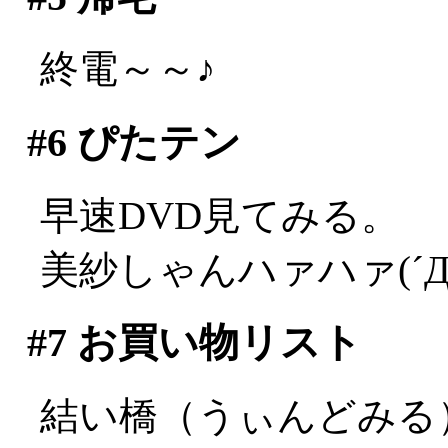
終電～～♪
#6
ぴたテン
早速DVD見てみる。
美紗しゃんハァハァ(´Д
#7
お買い物リスト
結い橋（うぃんどみる）