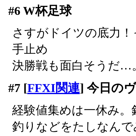
#6
W杯足球
さすがドイツの底力！
手止め
決勝戦も面白そうだ…
#7
[
FFXI関連
] 今日の
経験値集めは一休み。
釣りなどをたしなんでみ