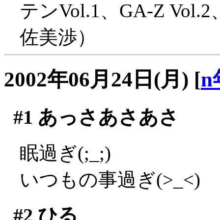
テンVol.1、GA-Z 
佐美渉）
2002年06月24日(月)
[
n
#1
あっさあさあさ
眠過ぎ(;_;)
いつもの事過ぎ(>_<)
#2
ひる