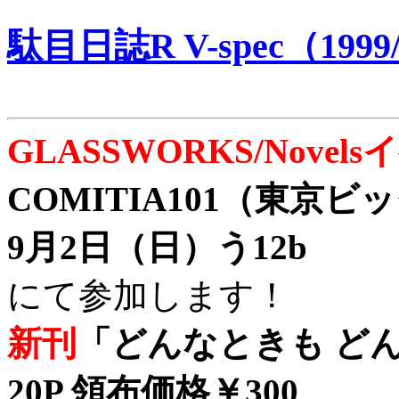
駄目日誌R V-spec（1999/
GLASSWORKS/Nove
COMITIA101（東京
9月2日（日）う12b
にて参加します！
新刊
「どんなときも どん
20P 領布価格￥300