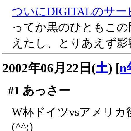
ついにDIGITALのサ
ってか黒のひともこの間D
えたし、とりあえず影響
2002年06月22日(
土
)
[
n
#1
あっさー
W杯ドイツvsアメリ
(^^;)