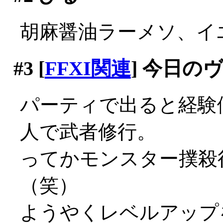
胡麻醤油ラーメソ、イエマ
#3
[
FFXI関連
] 今日の
パーティで出ると経験
人で武者修行。
ってかモンスター撲殺
（笑）
ようやくレベルアップ