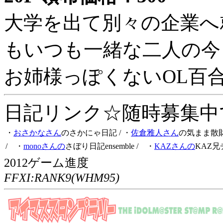
大学を出て別々の企業へ
もいつも一緒な二人の今
お姉様っぽくないOL百
日記リンク☆随時募集中です
・
おさかなさん
のさかにゃ日記
/ ・
佐倉雅人さん
の気まま散
/ ・
monoさんの
さぼり日記ensemble
/ ・
KAZさんの
KAZ兄
2012ゲーム進度
FFXI:RANK9(WHM95)