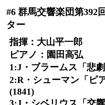
#6
群馬交響楽団第392
ター
指揮：大山平一郎
ピアノ：園田高弘
1:J・ブラームス「悲劇
2:R・シューマン「ピア
(1841)
3:J・シベリウス「交響曲第