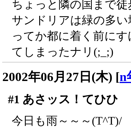
ちょっと隣の国まで徒
サンドリアは緑の多い
ってか都に着く前にす
てしまったナリ(;_;)
2002年06月27日(木)
[
n
#1
あさッス！てひひ
今日も雨～～～(T^T)/