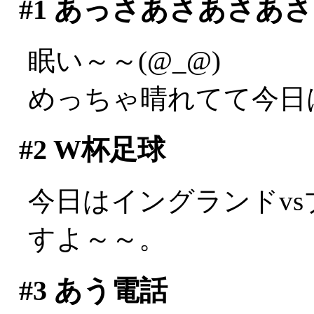
#1
あっさあさあさあさ
眠い～～(@_@)
めっちゃ晴れてて今日
#2
W杯足球
今日はイングランドv
すよ～～。
#3
あう電話