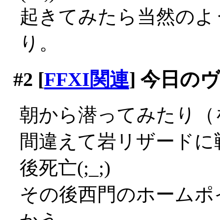
起きてみたら当然のよ
り。
#2
[
FFXI関連
] 今日の
朝から潜ってみたり（
間違えて岩リザードに
後死亡(;_;)
その後西門のホームポ