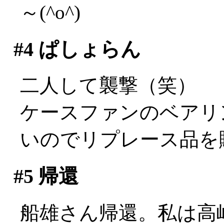
～(^o^)
#4
ぱしょらん
二人して襲撃（笑）
ケースファンのベアリ
いのでリプレース品を
#5
帰還
船雄さん帰還。私は高