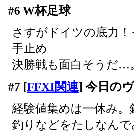
#6
W杯足球
さすがドイツの底力！
手止め
決勝戦も面白そうだ…
#7
[
FFXI関連
] 今日の
経験値集めは一休み。
釣りなどをたしなんでみ