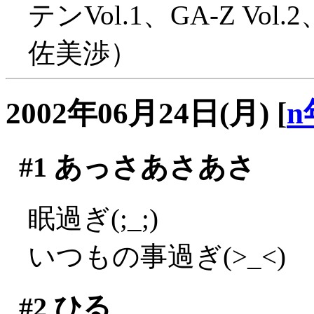
テンVol.1、GA-Z 
佐美渉）
2002年06月24日(月)
[
n
#1
あっさあさあさ
眠過ぎ(;_;)
いつもの事過ぎ(>_<)
#2
ひる