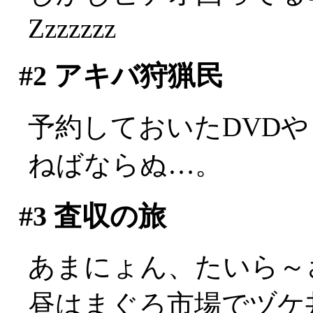
Zzzzzzz
#2
アキバ狩猟民
予約しておいたDVD
ねばならぬ…。
#3
査収の旅
あまにょん、たいら～
昼はまぐろ市場でヅケ丼。