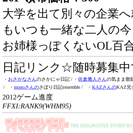
大学を出て別々の企業へ
もいつも一緒な二人の今
お姉様っぽくないOL百
日記リンク☆随時募集中です
・
おさかなさん
のさかにゃ日記
/ ・
佐倉雅人さん
の気まま散
/ ・
monoさんの
さぼり日記ensemble
/ ・
KAZさんの
KAZ兄
2012ゲーム進度
FFXI:RANK9(WHM95)