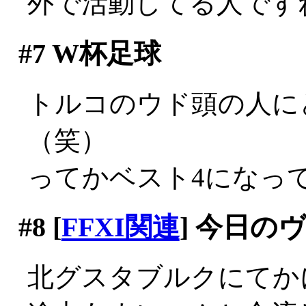
外で活動してる人です
#7
W杯足球
トルコのウド頭の人に
（笑）
ってかベスト4になっ
#8
[
FFXI関連
] 今日の
北グスタブルクにてか