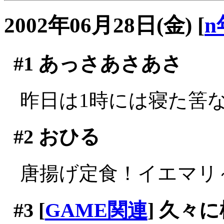
2002年06月28日(金)
[
n
#1
あっさあさあさ
昨日は1時には寝た筈なの
#2
おひる
唐揚げ定食！イエマリ～(^
#3
[
GAME関連
] 久々