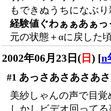
もできぬうちになぶり殺し
経験値ぐわぁぁあぁっ
元の状態＋αに戻した
2002年06月23日(
日
)
[
n
#1
あっさあさあさあさ
美紗しゃんの声で目覚
しかしビデオ回ってる