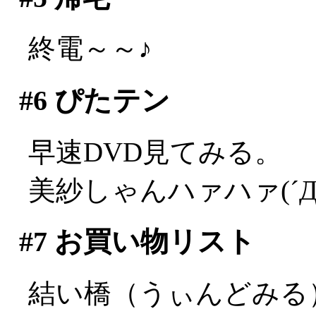
終電～～♪
#6
ぴたテン
早速DVD見てみる。
美紗しゃんハァハァ(´Д
#7
お買い物リスト
結い橋（うぃんどみる）