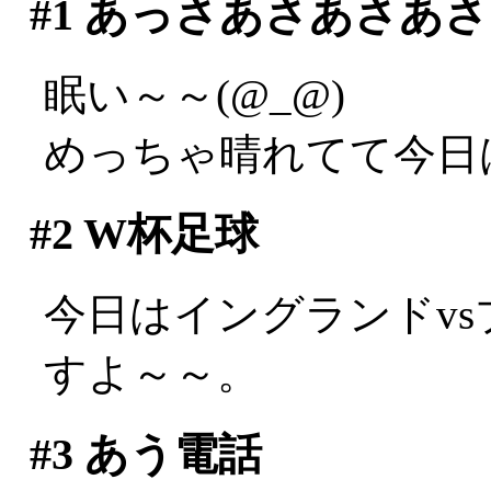
#1
あっさあさあさあさ
眠い～～(@_@)
めっちゃ晴れてて今日
#2
W杯足球
今日はイングランドv
すよ～～。
#3
あう電話