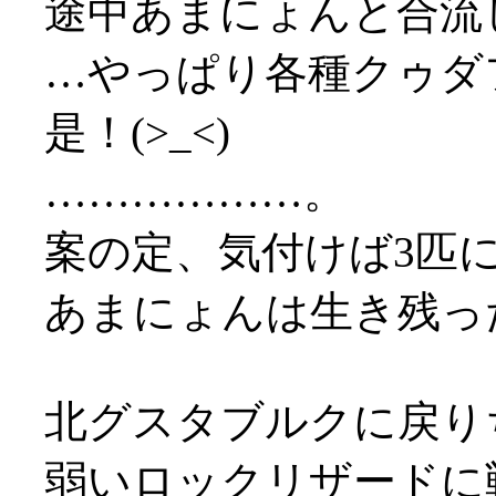
途中あまにょんと合流
…やっぱり各種クゥダ
是！(>_<)
………………。
案の定、気付けば3匹に囲
あまにょんは生き残っ
北グスタブルクに戻り
弱いロックリザードに