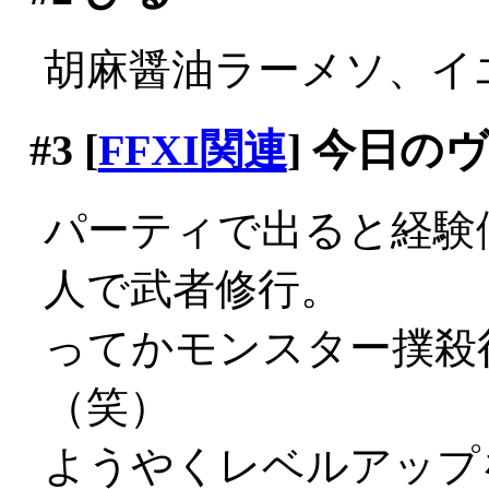
胡麻醤油ラーメソ、イエマ
#3
[
FFXI関連
] 今日の
パーティで出ると経験
人で武者修行。
ってかモンスター撲殺
（笑）
ようやくレベルアップ