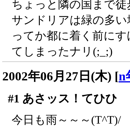
ちょっと隣の国まで徒
サンドリアは緑の多い
ってか都に着く前にす
てしまったナリ(;_;)
2002年06月27日(木)
[
n
#1
あさッス！てひひ
今日も雨～～～(T^T)/