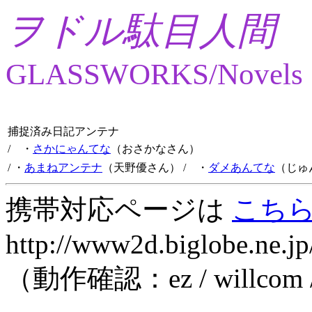
ヲドル駄目人間
GLASSWORKS/Novels
捕捉済み日記アンテナ
/ ・
さかにゃんてな
（おさかなさん）
/ ・
あまねアンテナ
（天野優さん）
/ ・
ダメあんてな
（じゅ
携帯対応ページは
こち
http://www2d.biglobe.ne.jp
（動作確認：ez / willcom 