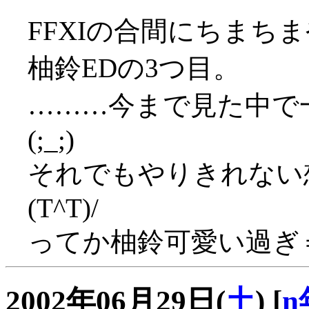
FFXIの合間にちまち
柚鈴EDの3つ目。
………今まで見た中で
(;_;)
それでもやりきれない
(T^T)/
ってか柚鈴可愛い過ぎ
2002年06月29日(
土
)
[
n