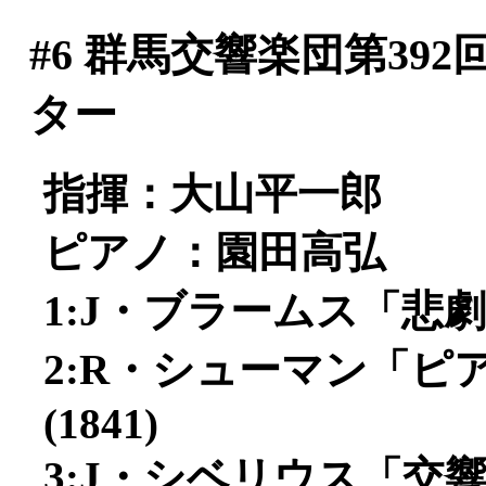
#6
群馬交響楽団第392
ター
指揮：大山平一郎
ピアノ：園田高弘
1:J・ブラームス「悲劇
2:R・シューマン「ピア
(1841)
3:J・シベリウス「交響曲第