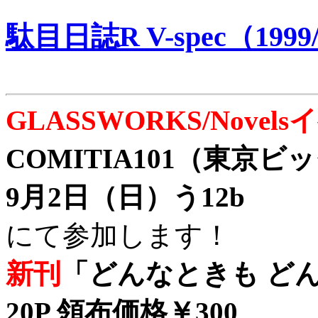
駄目日誌R V-spec（1999/
GLASSWORKS/Nove
COMITIA101（東京
9月2日（日）う12b
にて参加します！
新刊
「どんなときも どん
20P 領布価格￥300