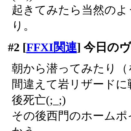
起きてみたら当然のよ
り。
#2
[
FFXI関連
] 今日の
朝から潜ってみたり（
間違えて岩リザードに
後死亡(;_;)
その後西門のホームポ