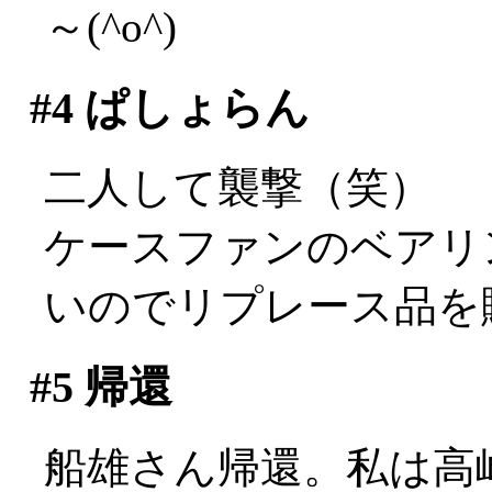
～(^o^)
#4
ぱしょらん
二人して襲撃（笑）
ケースファンのベアリ
いのでリプレース品を
#5
帰還
船雄さん帰還。私は高