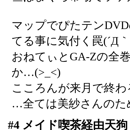
マップでぴたテンDV
てる事に気付く罠(´Д｀;
おねてぃとGA-Zの全
か…(>_<)
こころんが来月で終わ
…全ては美紗さんのた
#4
メイド喫茶経由天狗