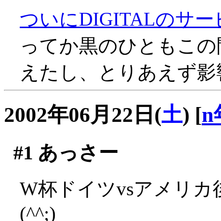
ついにDIGITALのサ
ってか黒のひともこの間D
えたし、とりあえず影響
2002年06月22日(
土
)
[
n
#1
あっさー
W杯ドイツvsアメリ
(^^;)