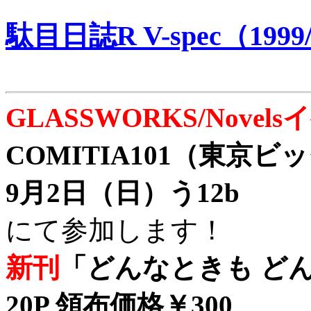
駄目日誌R V-spec（1999/
GLASSWORKS/Nove
COMITIA101（東京
9月2日（日）う12b
にて参加します！
新刊
「どんなときも どん
20P 領布価格￥300