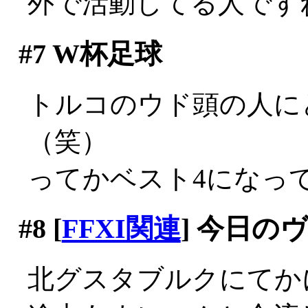
外で活動してる人です
#7
W杯足球
トルコのウド頭の人に
（笑）
ってかベスト4になっ
#8
[
FFXI関連
] 今日の
北グスタブルクにてか