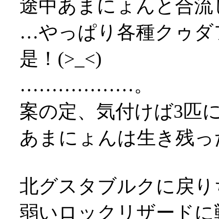
途中あまにょんと合流
…やっぱり各種クゥダ
是！(>_<)
………………。
案の定、気付けば3匹に囲
あまにょんは生き残っ
北グスタブルクに戻り
弱いロックリザードに