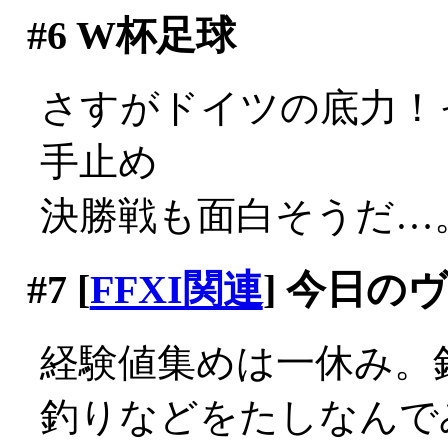
#6
W杯足球
さすがドイツの底力！
手止め
決勝戦も面白そうだ…
#7
[
FFXI関連
] 今日の
経験値集めは一休み。
釣りなどをたしなんでみ