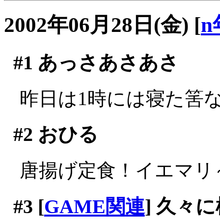
2002年06月28日(金)
[
n
#1
あっさあさあさ
昨日は1時には寝た筈なの
#2
おひる
唐揚げ定食！イエマリ～(^
#3
[
GAME関連
] 久々