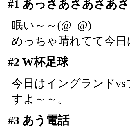
#1
あっさあさあさあさ
眠い～～(@_@)
めっちゃ晴れてて今日
#2
W杯足球
今日はイングランドv
すよ～～。
#3
あう電話