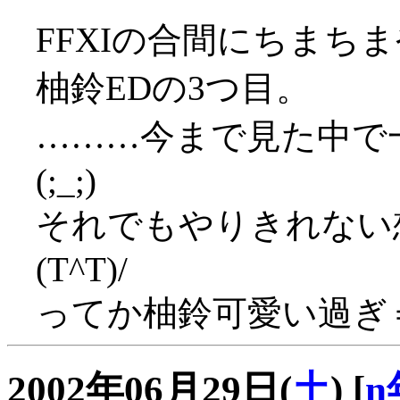
FFXIの合間にちまち
柚鈴EDの3つ目。
………今まで見た中で
(;_;)
それでもやりきれない
(T^T)/
ってか柚鈴可愛い過ぎ
2002年06月29日(
土
)
[
n