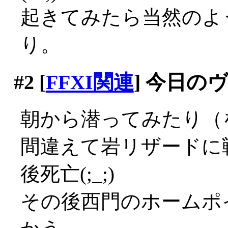
起きてみたら当然のよ
り。
#2
[
FFXI関連
] 今日の
朝から潜ってみたり（
間違えて岩リザードに
後死亡(;_;)
その後西門のホームポ