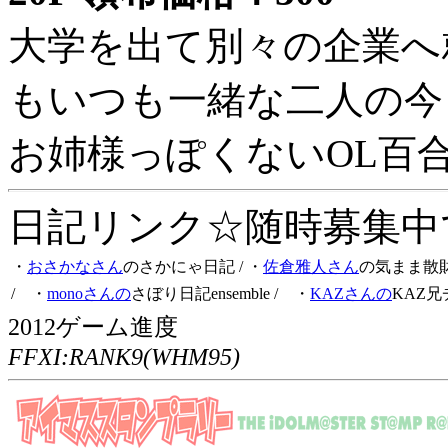
大学を出て別々の企業へ
もいつも一緒な二人の今
お姉様っぽくないOL百
日記リンク☆随時募集中です
・
おさかなさん
のさかにゃ日記
/ ・
佐倉雅人さん
の気まま散
/ ・
monoさんの
さぼり日記ensemble
/ ・
KAZさんの
KAZ兄
2012ゲーム進度
FFXI:RANK9(WHM95)