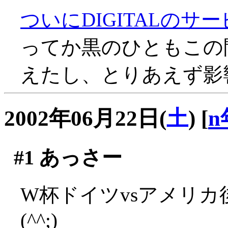
ついにDIGITALのサ
ってか黒のひともこの間D
えたし、とりあえず影響
2002年06月22日(
土
)
[
n
#1
あっさー
W杯ドイツvsアメリ
(^^;)