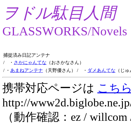
ヲドル駄目人間
GLASSWORKS/Novels
捕捉済み日記アンテナ
/ ・
さかにゃんてな
（おさかなさん）
/ ・
あまねアンテナ
（天野優さん）
/ ・
ダメあんてな
（じゅ
携帯対応ページは
こち
http://www2d.biglobe.ne.jp
（動作確認：ez / willcom 