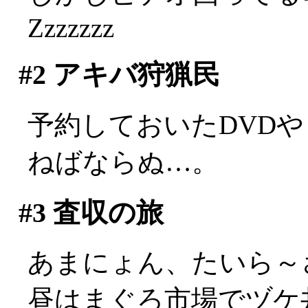
Zzzzzzz
#2
アキバ狩猟民
予約しておいたDVD
ねばならぬ…。
#3
査収の旅
あまにょん、たいら～
昼はまぐろ市場でヅケ丼。