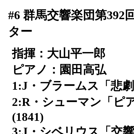
#6
群馬交響楽団第392
ター
指揮：大山平一郎
ピアノ：園田高弘
1:J・ブラームス「悲劇
2:R・シューマン「ピア
(1841)
3:J・シベリウス「交響曲第