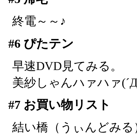
終電～～♪
#6
ぴたテン
早速DVD見てみる。
美紗しゃんハァハァ(´Д
#7
お買い物リスト
結い橋（うぃんどみる）