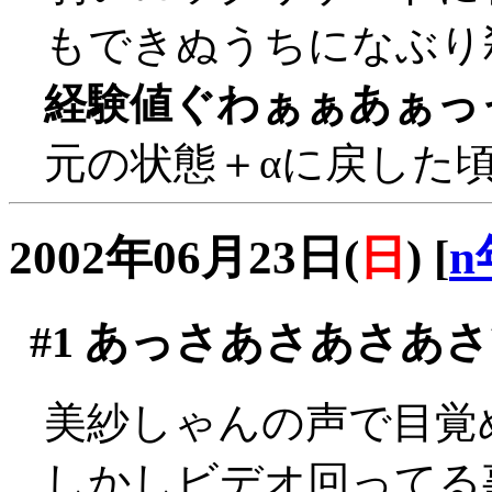
もできぬうちになぶり殺し
経験値ぐわぁぁあぁっ
元の状態＋αに戻した
2002年06月23日(
日
)
[
n
#1
あっさあさあさあさ
美紗しゃんの声で目覚
しかしビデオ回ってる