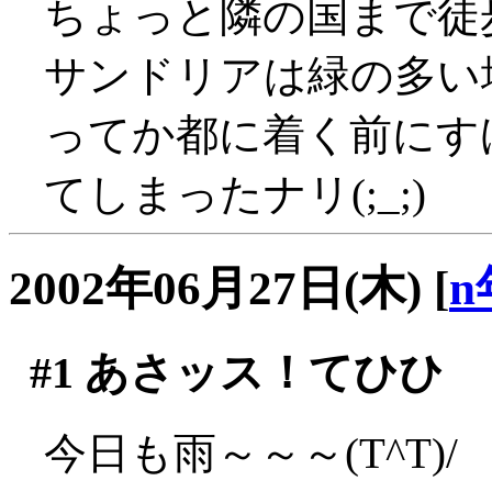
ちょっと隣の国まで徒
サンドリアは緑の多い
ってか都に着く前にす
てしまったナリ(;_;)
2002年06月27日(木)
[
n
#1
あさッス！てひひ
今日も雨～～～(T^T)/