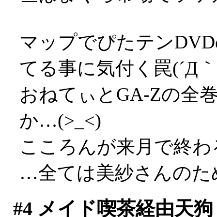
マップでぴたテンDV
てる事に気付く罠(´Д｀;
おねてぃとGA-Zの全
か…(>_<)
こころんが来月で終わ
…全ては美紗さんのた
#4
メイド喫茶経由天狗