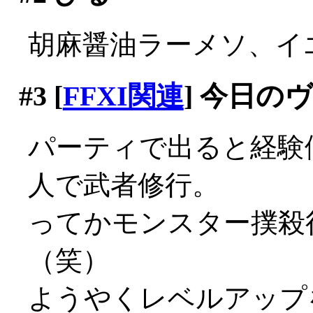
胡麻醤油ラーメソ、イエマ
#3
[
FFXI関連
] 今日の
パーティで出ると経験
人で武者修行。
ってかモンスター撲殺
（笑）
ようやくレベルアップ