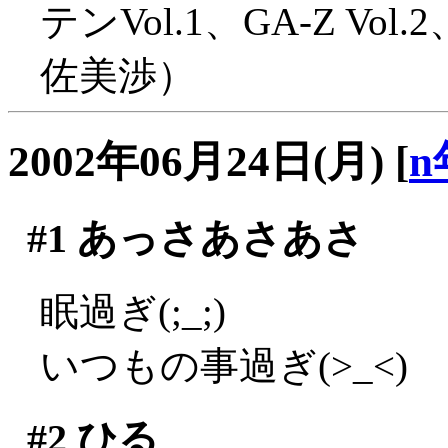
テンVol.1、GA-Z 
佐美渉）
2002年06月24日(月)
[
n
#1
あっさあさあさ
眠過ぎ(;_;)
いつもの事過ぎ(>_<)
#2
ひる