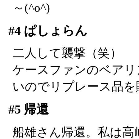
～(^o^)
#4
ぱしょらん
二人して襲撃（笑）
ケースファンのベアリ
いのでリプレース品を
#5
帰還
船雄さん帰還。私は高