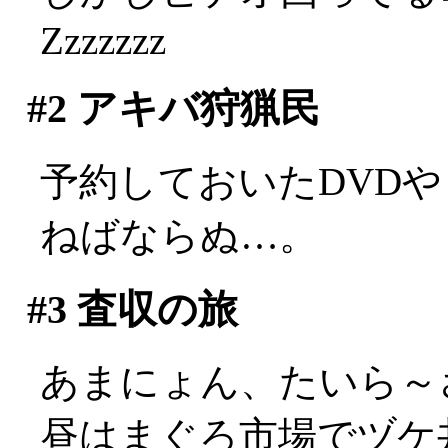
Zzzzzzz
#2
アキバ狩猟民
予約しておいたDVD
ねばならぬ…。
#3
査収の旅
あまにょん、たいら～
昼はまぐろ市場でヅケ丼。