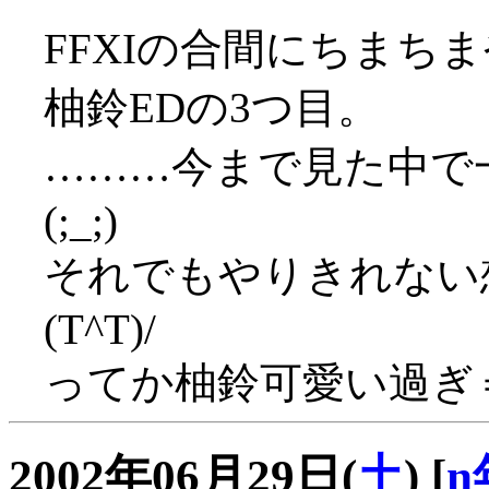
FFXIの合間にちまち
柚鈴EDの3つ目。
………今まで見た中で
(;_;)
それでもやりきれない
(T^T)/
ってか柚鈴可愛い過ぎ
2002年06月29日(
土
)
[
n