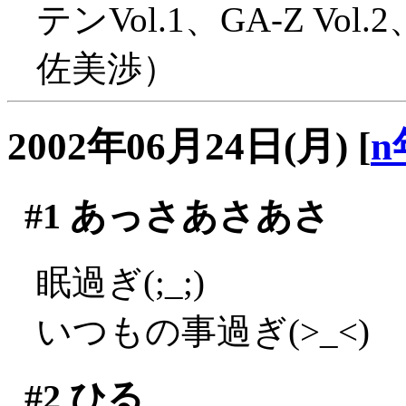
テンVol.1、GA-Z 
佐美渉）
2002年06月24日(月)
[
n
#1
あっさあさあさ
眠過ぎ(;_;)
いつもの事過ぎ(>_<)
#2
ひる