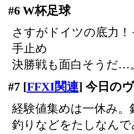
#6
W杯足球
さすがドイツの底力！
手止め
決勝戦も面白そうだ…
#7
[
FFXI関連
] 今日の
経験値集めは一休み。
釣りなどをたしなんでみ