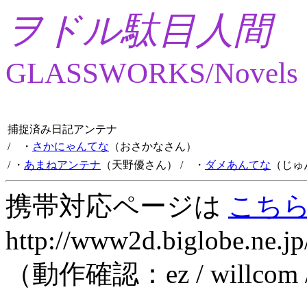
ヲドル駄目人間
GLASSWORKS/Novels
捕捉済み日記アンテナ
/ ・
さかにゃんてな
（おさかなさん）
/ ・
あまねアンテナ
（天野優さん）
/ ・
ダメあんてな
（じゅ
携帯対応ページは
こち
http://www2d.biglobe.ne.jp
（動作確認：ez / willcom 