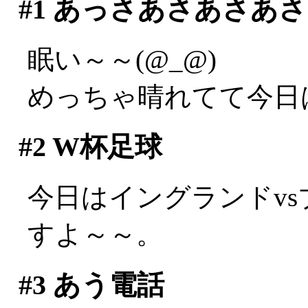
#1
あっさあさあさあさ
眠い～～(@_@)
めっちゃ晴れてて今日
#2
W杯足球
今日はイングランドv
すよ～～。
#3
あう電話