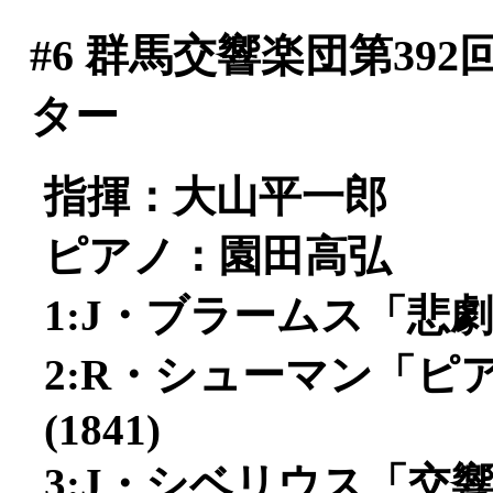
#6
群馬交響楽団第392
ター
指揮：大山平一郎
ピアノ：園田高弘
1:J・ブラームス「悲劇
2:R・シューマン「ピア
(1841)
3:J・シベリウス「交響曲第