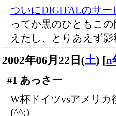
ついにDIGITALのサ
ってか黒のひともこの間D
えたし、とりあえず影響
2002年06月22日(
土
)
[
n
#1
あっさー
W杯ドイツvsアメリ
(^^;)