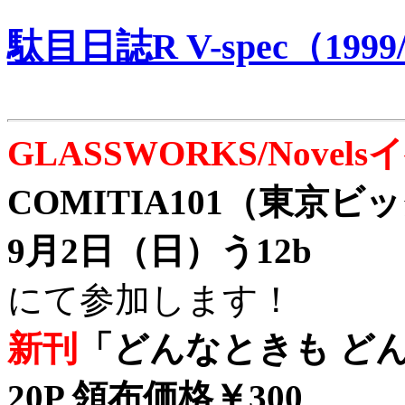
駄目日誌R V-spec（1999/
GLASSWORKS/Nove
COMITIA101（東京
9月2日（日）う12b
にて参加します！
新刊
「どんなときも どん
20P 領布価格￥300