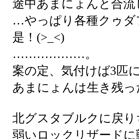
途中あまにょんと合流
…やっぱり各種クゥダ
是！(>_<)
………………。
案の定、気付けば3匹に囲
あまにょんは生き残っ
北グスタブルクに戻り
弱いロックリザードに