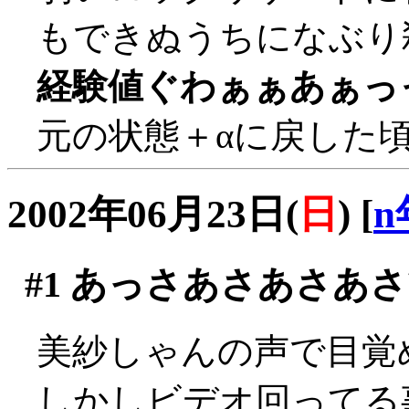
もできぬうちになぶり殺し
経験値ぐわぁぁあぁっ
元の状態＋αに戻した
2002年06月23日(
日
)
[
n
#1
あっさあさあさあさ
美紗しゃんの声で目覚
しかしビデオ回ってる