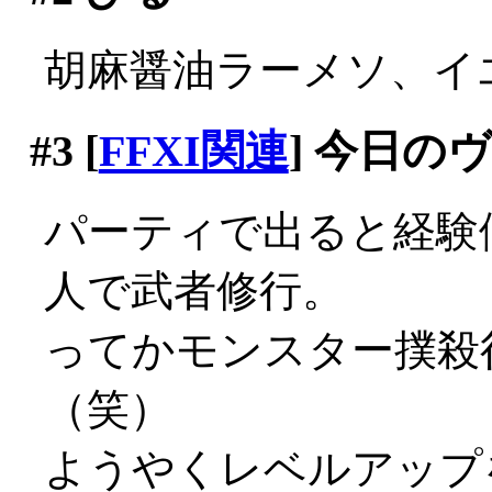
胡麻醤油ラーメソ、イエマ
#3
[
FFXI関連
] 今日の
パーティで出ると経験
人で武者修行。
ってかモンスター撲殺
（笑）
ようやくレベルアップ