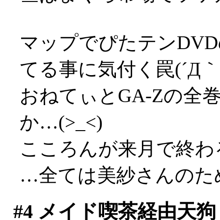
マップでぴたテンDV
てる事に気付く罠(´Д｀;
おねてぃとGA-Zの全
か…(>_<)
こころんが来月で終わ
…全ては美紗さんのた
#4
メイド喫茶経由天狗