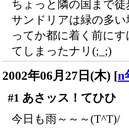
ちょっと隣の国まで徒
サンドリアは緑の多い
ってか都に着く前にす
てしまったナリ(;_;)
2002年06月27日(木)
[
n
#1
あさッス！てひひ
今日も雨～～～(T^T)/