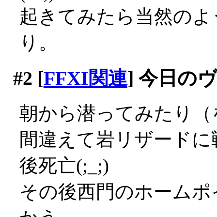
起きてみたら当然のよ
り。
#2
[
FFXI関連
] 今日の
朝から潜ってみたり（
間違えて岩リザードに
後死亡(;_;)
その後西門のホームポ