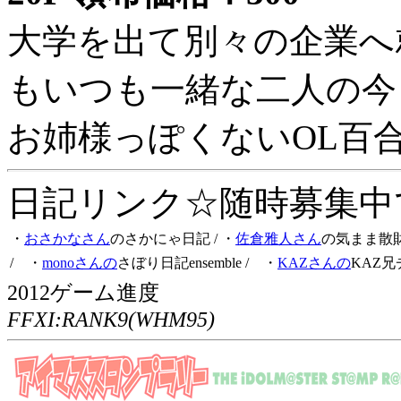
大学を出て別々の企業へ
もいつも一緒な二人の今
お姉様っぽくないOL百
日記リンク☆随時募集中です
・
おさかなさん
のさかにゃ日記
/ ・
佐倉雅人さん
の気まま散
/ ・
monoさんの
さぼり日記ensemble
/ ・
KAZさんの
KAZ兄
2012ゲーム進度
FFXI:RANK9(WHM95)