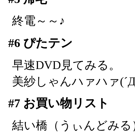
終電～～♪
#6
ぴたテン
早速DVD見てみる。
美紗しゃんハァハァ(´Д
#7
お買い物リスト
結い橋（うぃんどみる）