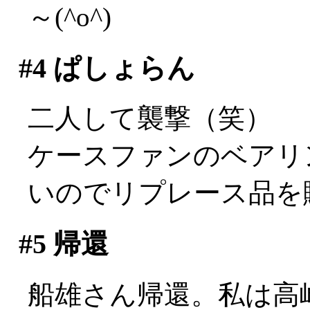
～(^o^)
#4
ぱしょらん
二人して襲撃（笑）
ケースファンのベアリ
いのでリプレース品を
#5
帰還
船雄さん帰還。私は高