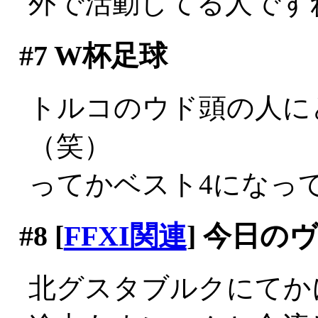
外で活動してる人です
#7
W杯足球
トルコのウド頭の人に
（笑）
ってかベスト4になっ
#8
[
FFXI関連
] 今日の
北グスタブルクにてか