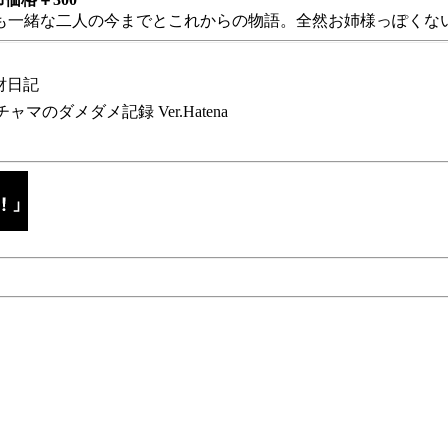
も一緒な二人の今までとこれからの物語。全然お姉様っぽくない
財日記
チャマのダメダメ記録 Ver.Hatena