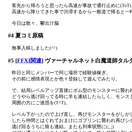
客先から帰ろうと思ったら高速が事故で通行止めに(ToT)
高速から降りてきた車で渋滞するから一般道で帰ると一
今日は散々、鬱出汁脳
#4
夏コミ原稿
無事入稿しました(^^)
#5
[
FFXI関連
] ヴァーチャルネット白魔道師タルタ
昨日と同じメンバーで同じ場所で経験値稼ぎ。
その前に感情表現とか色々登録して遊んでみたり。
で、結局レベルアップ直後にボム型のモンスターに襲わ
どうやら逃げ回ってる時に羊も連結したらしく、モンスター
周囲の方にご迷惑を(T^T)。
レベル下がったので上げ直し。再びモンスターをがしが
したら仲間とはぐれておまけにゴブリンに襲われ再びシボン
逃げ回るうちに狼も連結。またも列車状態に(;_;)