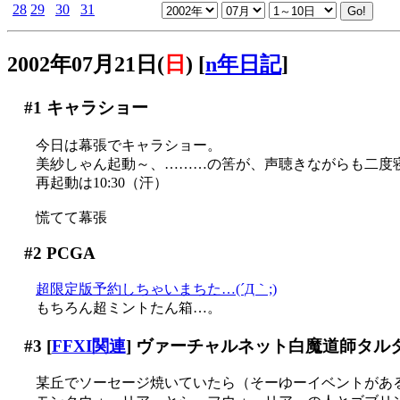
28
29
30
31
2002年07月21日(
日
)
[
n年日記
]
#1
キャラショー
今日は幕張でキャラショー。
美紗しゃん起動～、………の筈が、声聴きながらも二度
再起動は10:30（汗）
慌てて幕張
#2
PCGA
超限定版予約しちゃいまちた…(´Д｀;)
もちろん超ミントたん箱…。
#3
[
FFXI関連
] ヴァーチャルネット白魔道師タル
某丘でソーセージ焼いていたら（そーゆーイベントがあるの