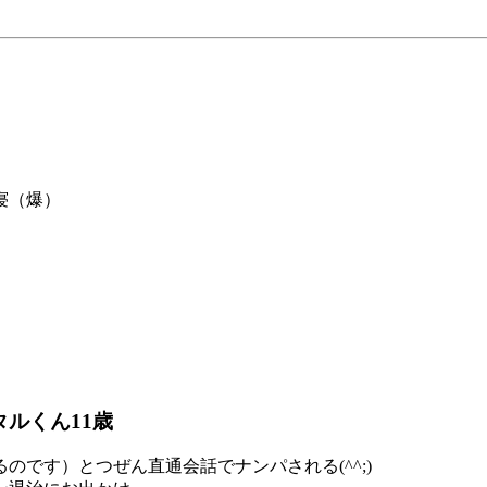
寝（爆）
タルくん11歳
です）とつぜん直通会話でナンパされる(^^;)