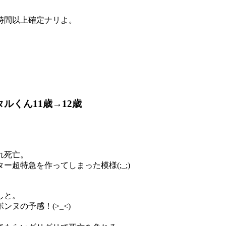
時間以上確定ナリよ。
ルくん11歳→12歳
れ死亡。
超特急を作ってしまった模様(;_;)
しと。
ヌの予感！(>_<)