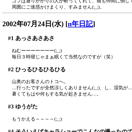
ゴブは通りがかりの人が斬ってくれて、狼も仲間に倒し
周囲にご迷惑かけまくり、すみません(;_;)。
2002年07月24日(水)
[
n年日記
]
#1
あっさあさあさ
ねむーーーーーーー(;_;)
毎日３時寝じゃまぁ眠くて当然なのですが（笑）
#2
ひっるひるひるひる
山奥のお客さんのトコへ。
…行ったですが全然涼しくありません(;_;)、し、湿気が…(>
暑くてもはや何もする気が起きません…。
#3
ゆうがた
もうかえる～～～～(;_;)
#4
そういえばキャラショーでこんなの撮ったの