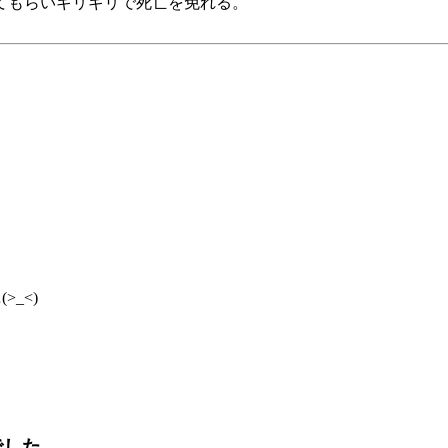
てもらいギリギリで死亡を免れる。
_<)
でした