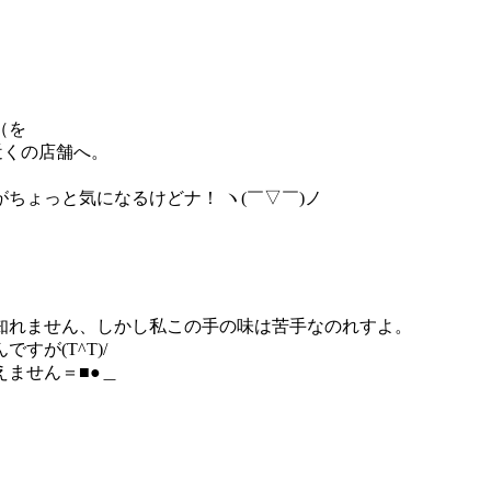
（を
近くの店舗へ。
ちょっと気になるけどナ！ ヽ(￣▽￣)ノ
知れません、しかし私この手の味は苦手なのれすよ。
が(T^T)/
ません＝■●＿