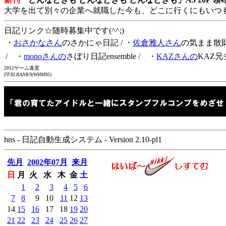
大学を出て別々の企業へ就職した今も、どこに行くにもいつ
日記リンク☆随時募集中です(^^;)
・
おさかなさん
のさかにゃ日記
/ ・
佐倉雅人さん
の気まま散
/ ・
monoさんの
さぼり日記ensemble
/ ・
KAZさんの
KAZ兄
2012ゲーム進度
FFXI:RANK9(WHM95)
hns - 日記自動生成システム - Version 2.10-pl1
先月
2002年07月
来月
日
月
火
水
木
金
土
1
2
3
4
5
6
7
8
9
10
11
12
13
14
15
16
17
18
19
20
21
22
23
24
25
26
27