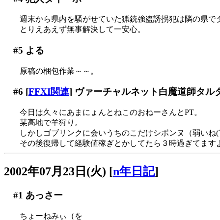
週末から県内を騒がせていた猟銃強盗誘拐犯は隣の県で
とりえあえず無事解決して一安心。
#5
よる
原稿の梱包作業～～。
#6
[
FFXI関連
] ヴァーチャルネット白魔道師タル
今日は久々にあまにょんとねこのおねーさんとPT。
某高地で羊狩り。
しかしゴブリンクに会いうちのこだけシボンヌ（弱いね(´Д
その後復帰して経験値稼ぎとかしてたら３時過ぎてます
2002年07月23日(火)
[
n年日記
]
#1
あっさー
ちょーねみぃ（を