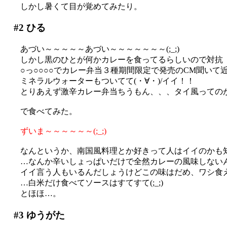
しかし暑くて目が覚めてみたり。
#2
ひる
あづい～～～～～あづい～～～～～～～(;_;)
しかし黒のひとが何かカレーを食ってるらしいので対抗
○っ○○○○でカレー弁当３種期間限定で発売のCM聞いて
ミネラルウォーターもついてて(・∀・)/イイ！！
とりあえず激辛カレー弁当ちうもん、、、タイ風ってのが
で食べてみた。
ずいま～～～～～～(;_;)
なんというか、南国風料理とか好きって人はイイのかも
…なんか辛いしょっぱいだけで全然カレーの風味しないんです
イイ言う人もいるんだしょうけどこの味はだめ、ワシ食え
…白米だけ食べてソースはすてすて(;_;)
とほほ…。
#3
ゆうがた