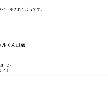
タイーホされたようです。
タルくん11歳
｀;)）
よ？！