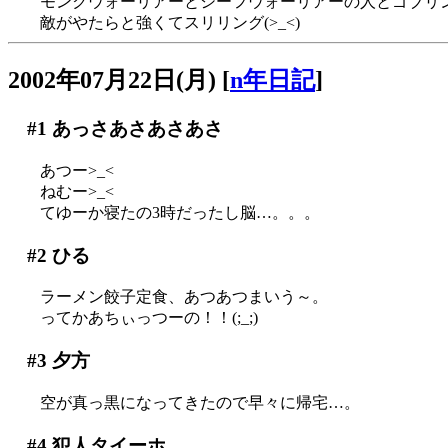
モンクウォーリアーとシーフウォーリアーの人とゴブリ
敵がやたらと強くてスリリング(>_<)
2002年07月22日(月)
[
n年日記
]
#1
あっさあさあさあさ
あつー>_<
ねむー>_<
てゆーか寝たの3時だったし脳…。。。
#2
ひる
ラーメン餃子定食、あつあつまいう～。
ってかあちぃっつーの！！(;_;)
#3
夕方
空が真っ黒になってきたので早々に帰宅…。
#4
犯人タイーホ