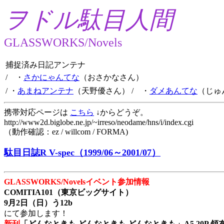
ヲドル駄目人間
GLASSWORKS/Novels
捕捉済み日記アンテナ
/ ・
さかにゃんてな
（おさかなさん）
/ ・
あまねアンテナ
（天野優さん）
/ ・
ダメあんてな
（じゅ
携帯対応ページは
こちら
↓からどうぞ。
http://www2d.biglobe.ne.jp/~irreso/neodame/hns/i/index.cgi
（動作確認：ez / willcom / FORMA)
駄目日誌R V-spec（1999/06～2001/07）
GLASSWORKS/Novelsイベント参加情報
COMITIA101（東京ビッグサイト）
9月2日（日）う12b
にて参加します！
新刊
「どんなときも どんなときも どんなときも」A5 20P 領布