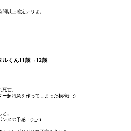
時間以上確定ナリよ。
ルくん11歳→12歳
れ死亡。
超特急を作ってしまった模様(;_;)
しと。
ヌの予感！(>_<)