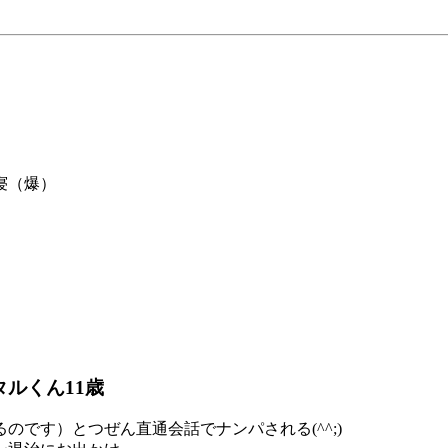
寝（爆）
タルくん11歳
です）とつぜん直通会話でナンパされる(^^;)