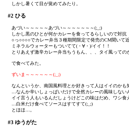
しかし暑くて目が覚めてみたり。
#2
ひる
あづい～～～～～あづい～～～～～～～(;_;)
しかし黒のひとが何かカレーを食ってるらしいので対抗
○っ○○○○でカレー弁当３種期間限定で発売のCM聞いて
ミネラルウォーターもついてて(・∀・)/イイ！！
とりあえず激辛カレー弁当ちうもん、、、タイ風ってのが
で食べてみた。
ずいま～～～～～～(;_;)
なんというか、南国風料理とか好きって人はイイのかも
…なんか辛いしょっぱいだけで全然カレーの風味しないんです
イイ言う人もいるんだしょうけどこの味はだめ、ワシ食え
…白米だけ食べてソースはすてすて(;_;)
とほほ…。
#3
ゆうがた