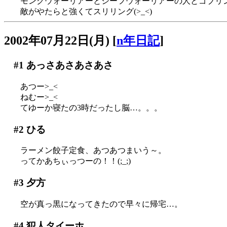
モンクウォーリアーとシーフウォーリアーの人とゴブリ
敵がやたらと強くてスリリング(>_<)
2002年07月22日(月)
[
n年日記
]
#1
あっさあさあさあさ
あつー>_<
ねむー>_<
てゆーか寝たの3時だったし脳…。。。
#2
ひる
ラーメン餃子定食、あつあつまいう～。
ってかあちぃっつーの！！(;_;)
#3
夕方
空が真っ黒になってきたので早々に帰宅…。
#4
犯人タイーホ