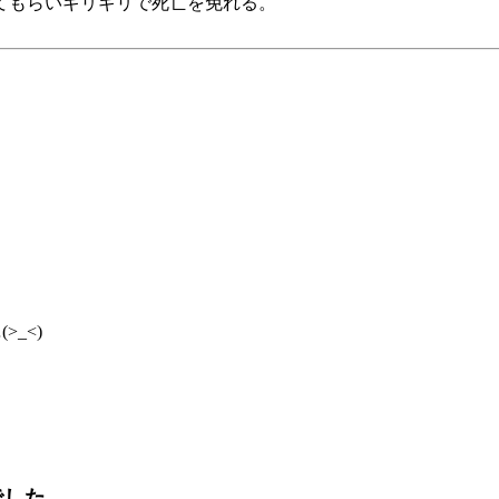
てもらいギリギリで死亡を免れる。
_<)
でした