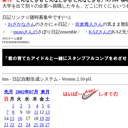
大学を出て別々の企業へ就職した今も、どこに行くにもいつ
日記リンク☆随時募集中です(^^;)
・
おさかなさん
のさかにゃ日記
/ ・
佐倉雅人さん
の気まま散
/ ・
monoさんの
さぼり日記ensemble
/ ・
KAZさんの
KAZ兄
2012ゲーム進度
FFXI:RANK9(WHM95)
hns - 日記自動生成システム - Version 2.10-pl1
先月
2002年07月
来月
日
月
火
水
木
金
土
1
2
3
4
5
6
7
8
9
10
11
12
13
14
15
16
17
18
19
20
21
22
23
24
25
26
27