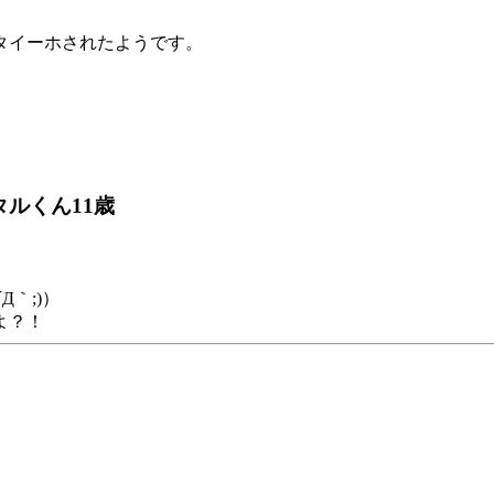
タイーホされたようです。
タルくん11歳
｀;)）
よ？！