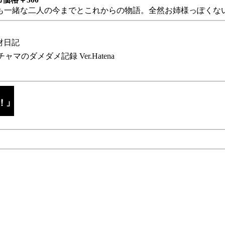
も一緒な二人の今までとこれからの物語。全然お姉様っぽくない
財日記
チャマのダメダメ記録 Ver.Hatena