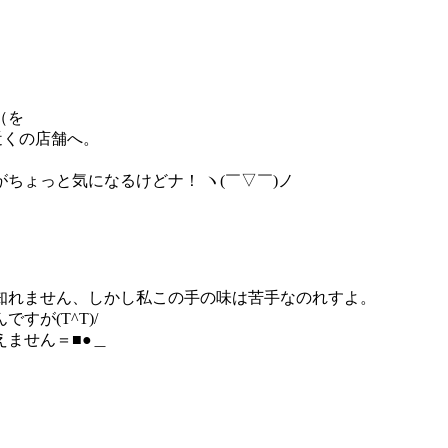
（を
近くの店舗へ。
ちょっと気になるけどナ！ ヽ(￣▽￣)ノ
知れません、しかし私この手の味は苦手なのれすよ。
が(T^T)/
ません＝■●＿