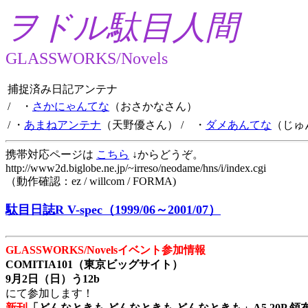
ヲドル駄目人間
GLASSWORKS/Novels
捕捉済み日記アンテナ
/ ・
さかにゃんてな
（おさかなさん）
/ ・
あまねアンテナ
（天野優さん）
/ ・
ダメあんてな
（じゅ
携帯対応ページは
こちら
↓からどうぞ。
http://www2d.biglobe.ne.jp/~irreso/neodame/hns/i/index.cgi
（動作確認：ez / willcom / FORMA)
駄目日誌R V-spec（1999/06～2001/07）
GLASSWORKS/Novelsイベント参加情報
COMITIA101（東京ビッグサイト）
9月2日（日）う12b
にて参加します！
新刊
「どんなときも どんなときも どんなときも」A5 20P 領布