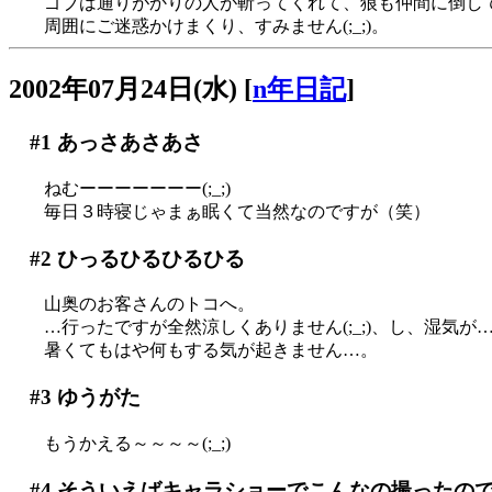
ゴブは通りがかりの人が斬ってくれて、狼も仲間に倒し
周囲にご迷惑かけまくり、すみません(;_;)。
2002年07月24日(水)
[
n年日記
]
#1
あっさあさあさ
ねむーーーーーーー(;_;)
毎日３時寝じゃまぁ眠くて当然なのですが（笑）
#2
ひっるひるひるひる
山奥のお客さんのトコへ。
…行ったですが全然涼しくありません(;_;)、し、湿気が…(>
暑くてもはや何もする気が起きません…。
#3
ゆうがた
もうかえる～～～～(;_;)
#4
そういえばキャラショーでこんなの撮ったの