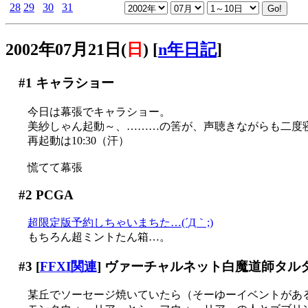
28
29
30
31
2002年07月21日(
日
)
[
n年日記
]
#1
キャラショー
今日は幕張でキャラショー。
美紗しゃん起動～、………の筈が、声聴きながらも二度
再起動は10:30（汗）
慌てて幕張
#2
PCGA
超限定版予約しちゃいまちた…(´Д｀;)
もちろん超ミントたん箱…。
#3
[
FFXI関連
] ヴァーチャルネット白魔道師タル
某丘でソーセージ焼いていたら（そーゆーイベントがあるの