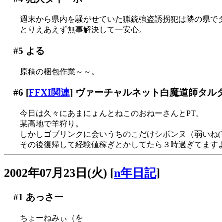
週末から県内を騒がせていた猟銃強盗誘拐犯は隣の県で
とりえあえず無事解決して一安心。
#5
よる
原稿の梱包作業～～。
#6
[
FFXI関連
] ヴァーチャルネット白魔道師タル
今日は久々にあまにょんとねこのおねーさんとPT。
某高地で羊狩り。
しかしゴブリンクに会いうちのこだけシボンヌ（弱いね(´Д
その後復帰して経験値稼ぎとかしてたら３時過ぎてます
2002年07月23日(火)
[
n年日記
]
#1
あっさー
ちょーねみぃ（を