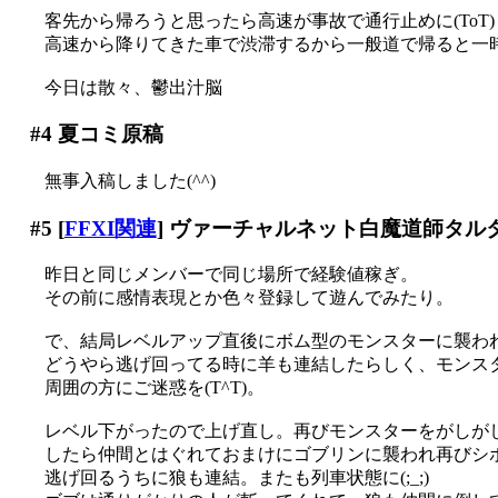
客先から帰ろうと思ったら高速が事故で通行止めに(ToT)
高速から降りてきた車で渋滞するから一般道で帰ると一
今日は散々、鬱出汁脳
#4
夏コミ原稿
無事入稿しました(^^)
#5
[
FFXI関連
] ヴァーチャルネット白魔道師タルタ
昨日と同じメンバーで同じ場所で経験値稼ぎ。
その前に感情表現とか色々登録して遊んでみたり。
で、結局レベルアップ直後にボム型のモンスターに襲わ
どうやら逃げ回ってる時に羊も連結したらしく、モンスター
周囲の方にご迷惑を(T^T)。
レベル下がったので上げ直し。再びモンスターをがしが
したら仲間とはぐれておまけにゴブリンに襲われ再びシボン
逃げ回るうちに狼も連結。またも列車状態に(;_;)