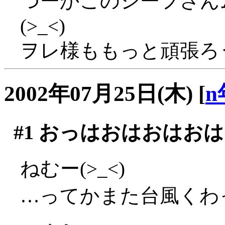
つーかこのシーフさん
(>_<)
ヲレ様ももっと頑張ろ
2002年07月25日(木)
[
n
#1
おっはおはおはおは
ねむー(>_<)
…ってかまた台風くわ