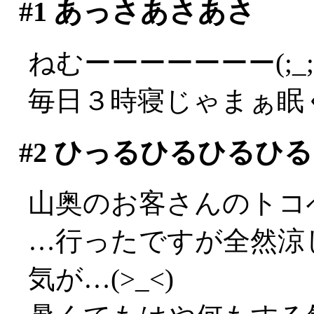
#1
あっさあさあさ
ねむーーーーーーー(;_;
毎日３時寝じゃまぁ眠
#2
ひっるひるひるひる
山奥のお客さんのトコ
…行ったですが全然涼し
気が…(>_<)