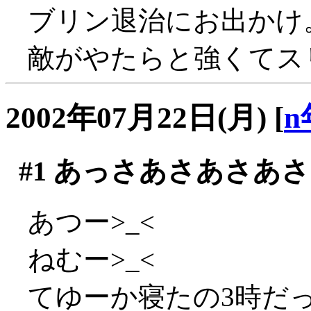
ブリン退治にお出かけ
敵がやたらと強くてスリ
2002年07月22日(月)
[
n
#1
あっさあさあさあさ
あつー>_<
ねむー>_<
てゆーか寝たの3時だ