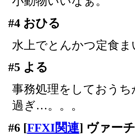
小動物いいなぁ。
#4
おひる
水上でとんかつ定食まいう
#5
よる
事務処理をしておうちか
過ぎ…。。。
#6
[
FFXI関連
] ヴァ