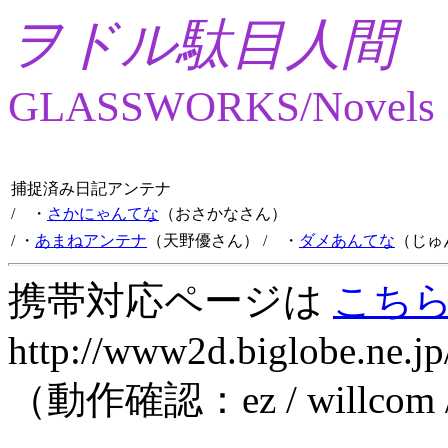
ヲドル駄目人間
GLASSWORKS/Novels
捕捉済み日記アンテナ
/ ・
さかにゃんてな
（おさかなさん）
/ ・
あまねアンテナ
（天野優さん）
/ ・
ダメあんてな
（じゅ
携帯対応ページは
こち
http://www2d.biglobe.ne.jp
（動作確認：ez / willcom 