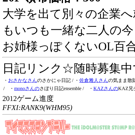
大学を出て別々の企業へ
もいつも一緒な二人の今
お姉様っぽくないOL百
日記リンク☆随時募集中です
・
おさかなさん
のさかにゃ日記
/ ・
佐倉雅人さん
の気まま散
/ ・
monoさんの
さぼり日記ensemble
/ ・
KAZさんの
KAZ兄
2012ゲーム進度
FFXI:RANK9(WHM95)