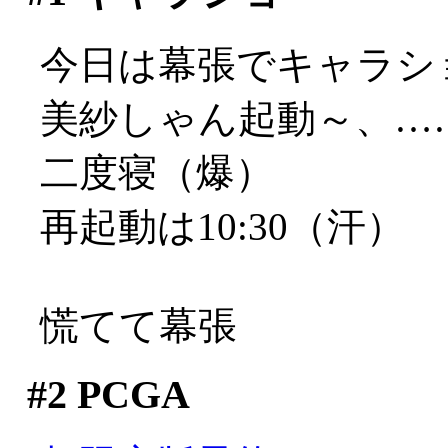
今日は幕張でキャラシ
美紗しゃん起動～、…
二度寝（爆）
再起動は10:30（汗）
慌てて幕張
#2
PCGA