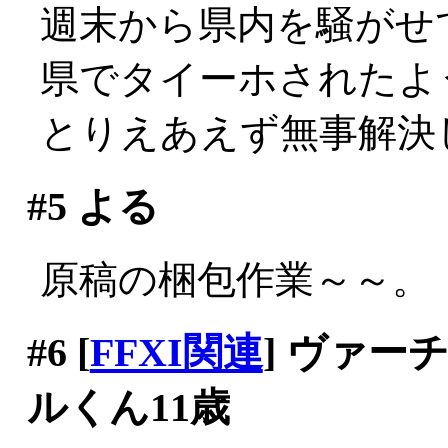
週末から県内を騒がせ
県でタイーホされたよ
とりえあえず無事解決
#5
よる
原稿の梱包作業～～。
#6
[
FFXI関連
] ヴァ
ルくん11歳