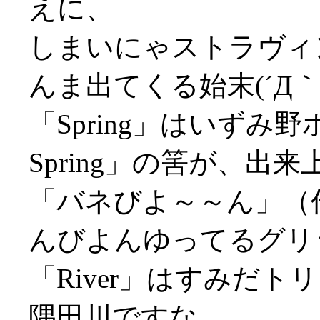
えに、
しまいにゃストラヴィ
んま出てくる始末(´Д｀;
「Spring」はいず
Spring」の筈が、出
「バネびよ～～ん」（
んびよんゆってるグリ
「River」はすみだ
隅田川ですな。