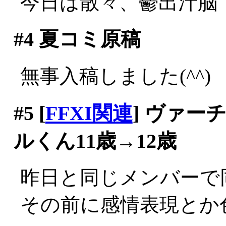
今日は散々、鬱出汁脳
#4
夏コミ原稿
無事入稿しました(^^)
#5
[
FFXI関連
] ヴァ
ルくん11歳→12歳
昨日と同じメンバーで
その前に感情表現とか