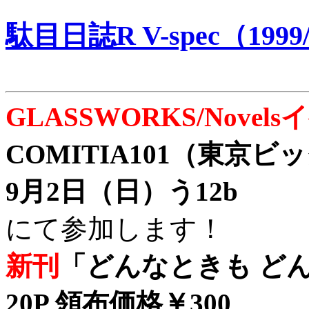
駄目日誌R V-spec（1999/
GLASSWORKS/Nove
COMITIA101（東京
9月2日（日）う12b
にて参加します！
新刊
「どんなときも どん
20P 領布価格￥300